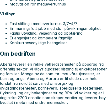
Motivasjon for medleverturnus
Vi tilbyr
Fast stilling i
medleverturnus 3/7–4/7
En meningsfull jobb med stor påvirkningsmulighet
Faglig utvikling, veiledning og opplæring
Et engasjert og kompetent fagmiljø
Konkurransedyktige betingelser
Om bedriften
Aberia
leverer en rekke velferdstjenester på oppdrag fra
offentlig sektor. Vi tilbyr tilpasset bistand til enkeltpersoner
og familier. Mange av de som tar imot våre tjenester, er
barn og unge. Aberia og Aurora er til stede over hele
landet fra nord til sør, med omsorgs- og
avlastningstjenester, barnevern, spesialiserte fosterhjem,
flyktning- og asylsøkertjenester og BPA. Vi vokser og er i
dag cirka 2700 ansatte som skaper verdier og leverer høy
kvalitet i møte med andre mennesker.