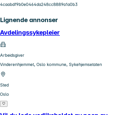
4caabdf9b0e0464da248cc8889a1a0b3
Lignende annonser
Avdelingssykepleier
Arbeidsgiver
Vinderenhjemmet, Oslo kommune, Sykehjemsetaten
Sted
Oslo