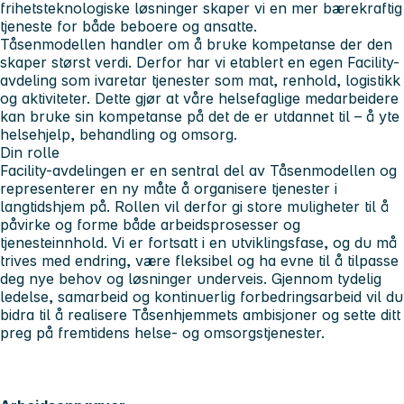
frihetsteknologiske løsninger skaper vi en mer bærekraftig
tjeneste for både beboere og ansatte.
Tåsenmodellen handler om å bruke kompetanse der den
skaper størst verdi. Derfor har vi etablert en egen Facility-
avdeling som ivaretar tjenester som mat, renhold, logistikk
og aktiviteter. Dette gjør at våre helsefaglige medarbeidere
kan bruke sin kompetanse på det de er utdannet til – å yte
helsehjelp, behandling og omsorg.
Din rolle
Facility-avdelingen er en sentral del av Tåsenmodellen og
representerer en ny måte å organisere tjenester i
langtidshjem på. Rollen vil derfor gi store muligheter til å
påvirke og forme både arbeidsprosesser og
tjenesteinnhold. Vi er fortsatt i en utviklingsfase, og du må
trives med endring, være fleksibel og ha evne til å tilpasse
deg nye behov og løsninger underveis. Gjennom tydelig
ledelse, samarbeid og kontinuerlig forbedringsarbeid vil du
bidra til å realisere Tåsenhjemmets ambisjoner og sette ditt
preg på fremtidens helse- og omsorgstjenester.