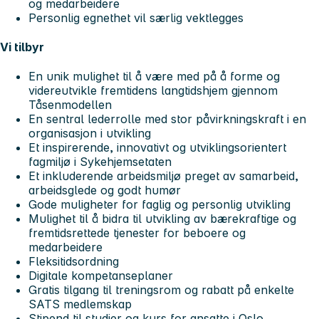
og medarbeidere
Personlig egnethet vil særlig vektlegges
Vi tilbyr
En unik mulighet til å være med på å forme og
videreutvikle fremtidens langtidshjem gjennom
Tåsenmodellen
En sentral lederrolle med stor påvirkningskraft i en
organisasjon i utvikling
Et inspirerende, innovativt og utviklingsorientert
fagmiljø i Sykehjemsetaten
Et inkluderende arbeidsmiljø preget av samarbeid,
arbeidsglede og godt humør
Gode muligheter for faglig og personlig utvikling
Mulighet til å bidra til utvikling av bærekraftige og
fremtidsrettede tjenester for beboere og
medarbeidere
Fleksitidsordning
Digitale kompetanseplaner
Gratis tilgang til treningsrom og rabatt på enkelte
SATS medlemskap
Stipend til studier og kurs for ansatte i Oslo