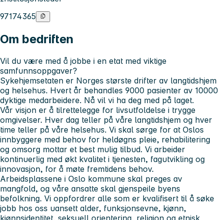
97174365
Om bedriften
Vil du være med å jobbe i en etat med viktige
samfunnsoppgaver?
Sykehjemsetaten er Norges største drifter av langtidshjem
og helsehus. Hvert år behandles 9000 pasienter av 10000
dyktige medarbeidere. Nå vil vi ha deg med på laget.
Vår visjon er å tilrettelegge for livsutfoldelse i trygge
omgivelser. Hver dag teller på våre langtidshjem og hver
time teller på våre helsehus. Vi skal sørge for at Oslos
innbyggere med behov for heldøgns pleie, rehabilitering
og omsorg mottar et best mulig tilbud. Vi arbeider
kontinuerlig med økt kvalitet i tjenesten, fagutvikling og
innovasjon, for å møte fremtidens behov.
Arbeidsplassene i Oslo kommune skal preges av
mangfold, og våre ansatte skal gjenspeile byens
befolkning. Vi oppfordrer alle som er kvalifisert til å søke
jobb hos oss uansett alder, funksjonsevne, kjønn,
kjønnsidentitet, seksuell orientering, religion og etnisk