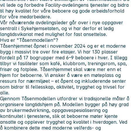
vil lede og forbedre Facility-avdelingens tjenester og bidra
til høy kvalitet for våre beboere og gode arbeidsforhold
for våre medarbeidere.
Vår nåværende avdelingsleder går over i nye oppgaver
sentralt i Sykehjemsetaten, og vi har derfor et ledig
langtidsvikariat med mulighet for fast ansettelse.
Hva er "Tåsenmodellen"?
Tåsenhjemmet åpnet i november 2024 og er et moderne
bygg i massivt tre over fire etasjer. Vi har 130 plasser
fordelt på 17 bogrupper med 6–9 beboere i hver. I tillegg
tilbyr vi fasiliteter som kafé, klubbrom, treningsrom, spa,
frisør og fotpleie. Tåsenhjemmet skal være mer enn et
hjem for beboerne. Vi ønsker å være en møteplass og
ressurs for nærmiljøet – et åpent og inkluderende senter
som bidrar til fellesskap, aktivitet, trygghet og trivsel for
alle.
Gjennom Tåsenmodellen utfordrer vi tradisjonelle måter å
organisere langtidshjem på. Modellen bygger på høy grad
av brukermedvirkning, oppgavespesialisering og
kontinuitet i tjenestene, slik at beboerne møter kjente
ansatte og opplever trygghet og kvalitet i hverdagen. Ved
å kombinere dette med moderne velferds- og