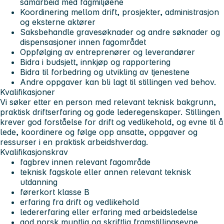
samarbeid med fagmiljøene
Koordinering mellom drift, prosjekter, administrasjon
og eksterne aktører
Saksbehandle gravesøknader og andre søknader og
dispensasjoner innen fagområdet
Oppfølging av entreprenører og leverandører
Bidra i budsjett, innkjøp og rapportering
Bidra til forbedring og utvikling av tjenestene
Andre oppgaver kan bli lagt til stillingen ved behov.
Kvalifikasjoner
Vi søker etter en person med relevant teknisk bakgrunn,
praktisk driftserfaring og gode lederegenskaper. Stillingen
krever god forståelse for drift og vedlikehold, og evne til å
lede, koordinere og følge opp ansatte, oppgaver og
ressurser i en praktisk arbeidshverdag.
Kvalifikasjonskrav
fagbrev innen relevant fagområde
teknisk fagskole eller annen relevant teknisk
utdanning
førerkort klasse B
erfaring fra drift og vedlikehold
ledererfaring eller erfaring med arbeidsledelse
god norsk muntlig og skriftlig framstillingsevne