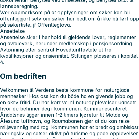
lønnsberegning.
Vær oppmerksom på at opplysninger om søker kan bli
offentliggjort selv om søker har bedt om å ikke bli ført opp
på søkerliste, jf Offentleglova.
Ansettelse
Ansettelse skjer i henhold til gjeldende lover, reglementer
og avtaleverk, herunder medlemskap i pensjonsordning.
Avlønning etter sentral Hovedtariffavtale ut fra
kvalifikasjoner og ansiennitet. Stillingen plasseres i kapittel
4.
Om bedriften
Velkommen til Verdens beste kommune for naturglade
mennesker! Hos oss kan du både ha en givende jobb og
en aktiv fritid. Du har kort vei til naturopplevelser uansett
hvor du befinner deg i kommunen. Kommunesenteret
Åndalsnes ligger innen 1-2 timers kjøretur til Molde og
Ålesund lufthavn, og Raumabanen gjør at du kan reise
miljøvennlig med tog. Kommunen har et bredt og ambisiøst
næringsliv og satser aktivt på turisme og gode opplevelser