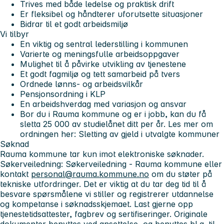
Trives med både ledelse og praktisk drift
Er fleksibel og håndterer uforutsette situasjoner
Bidrar til et godt arbeidsmiljø
Vi tilbyr
En viktig og sentral lederstilling i kommunen
Varierte og meningsfulle arbeidsoppgaver
Mulighet til å påvirke utvikling av tjenestene
Et godt fagmiljø og tett samarbeid på tvers
Ordnede lønns- og arbeidsvilkår
Pensjonsordning i KLP
En arbeidshverdag med variasjon og ansvar
Bor du i Rauma kommune og er i jobb, kan du få
sletta 25 000 av studielånet ditt per år. Les mer om
ordningen her: Sletting av gjeld i utvalgte kommuner
Søknad
Rauma kommune tar kun imot elektroniske søknader.
Søkerveiledning: Søkerveiledning - Rauma kommune eller
kontakt
personal@rauma.kommune.no
om du støter på
tekniske utfordringer. Det er viktig at du tar deg tid til å
besvare spørsmålene vi stiller og registrerer utdannelse
og kompetanse i søknadsskjemaet. Last gjerne opp
tjenestetidsattester, fagbrev og sertifiseringer. Originale
dokumenter benyttes ved ansettelse, og benyttes bl.a. til