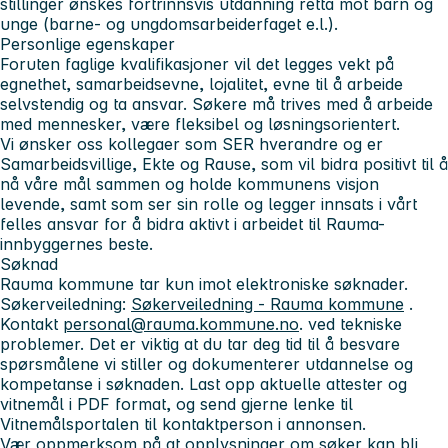
stillinger ønskes fortrinnsvis utdanning retta mot barn og
unge (barne- og ungdomsarbeiderfaget e.l.).
Personlige egenskaper
Foruten faglige kvalifikasjoner vil det legges vekt på
egnethet, samarbeidsevne, lojalitet, evne til å arbeide
selvstendig og ta ansvar. Søkere må trives med å arbeide
med mennesker, være fleksibel og løsningsorientert.
Vi ønsker oss kollegaer som SER hverandre og er
Samarbeidsvillige, Ekte og Rause, som vil bidra positivt til å
nå våre mål sammen og holde kommunens visjon
levende, samt som ser sin rolle og legger innsats i vårt
felles ansvar for å bidra aktivt i arbeidet til Rauma-
innbyggernes beste.
Søknad
Rauma kommune tar kun imot elektroniske søknader.
Søkerveiledning:
Søkerveiledning - Rauma kommune
.
Kontakt
personal@rauma.kommune.no
. ved tekniske
problemer. Det er viktig at du tar deg tid til å besvare
spørsmålene vi stiller og dokumenterer utdannelse og
kompetanse i søknaden. Last opp aktuelle attester og
vitnemål i PDF format, og send gjerne lenke til
Vitnemålsportalen til kontaktperson i annonsen.
Vær oppmerksom på at opplysninger om søker kan bli