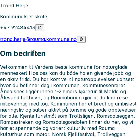
Trond Herje
Kommunalsjef skole
+47 92484413
trond.herje@rauma.kommune.no
Om bedriften
Velkommen til Verdens beste kommune for naturglade
mennesker! Hos oss kan du både ha en givende jobb og
en aktiv fritid. Du har kort vei til naturopplevelser uansett
hvor du befinner deg i kommunen. Kommunesenteret
Åndalsnes ligger innen 1-2 timers kjøretur til Molde og
Ålesund lufthavn, og Raumabanen gjør at du kan reise
miljøvennlig med tog. Kommunen har et bredt og ambisiøst
næringsliv og satser aktivt på turisme og gode opplevelser
for alle. Kjente turistmål som Trollstigen, Romsdalseggen,
Rampestreken og Romsdalsgondolen finner du her, og vi
har et spennende og variert kulturliv med Rauma
kulturhus som motor. Norsk Fjellfestival, Trollveggen