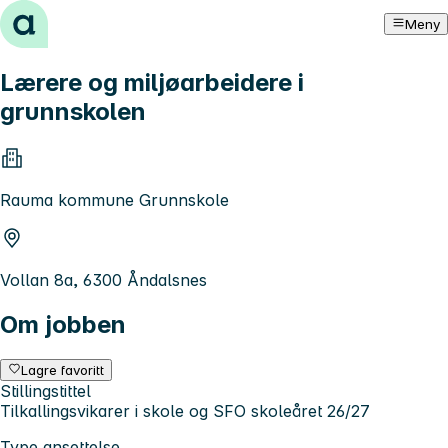
Hopp til innhold
Meny
Lærere og miljøarbeidere i
grunnskolen
Rauma kommune Grunnskole
Vollan 8a, 6300 Åndalsnes
Om jobben
Lagre favoritt
Stillingstittel
Tilkallingsvikarer i skole og SFO skoleåret 26/27
Type ansettelse