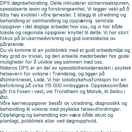
DPS døgnbehandling. Dette inkluderer allmennseksjonen,
spesialiserte team og forskningsenhet. Vi legger vekt på å
tilby høy kvalitet i våre tjenester. I tillegg til utredning og
behandling er samhandling og opplæring sentrale
oppgaver i det daglige arbeidet hos oss, og vi har både
lokale og regionale oppgaver knyttet til dette. Vi har stort
fokus på brukermedvirkning og god ivaretakelse av
pårørende.
Du vil komme til en poliklinikk med et godt arbeidsmiljø og
høy grad av trivsel, og den enkelte medarbeider har gode
muligheter for å utvikle seg sammen med oss.
Nidaros DPS er en del av spesialisthelsetjenesten i psykisk
helsevern for voksne i Trøndelag, og ligger på
Østmarkneset, Lade. Vi har lokalsykehusfunksjon for en
befolkning på cirka 115 000 innbyggere. Opptaksområdet
går fra Fosen i vest, via Trondheim og Malvik, til Selbu i
Øst.
Våre kjerneoppgaver består av utredning, diagnostikk og
behandling til voksne med psykiske helseutfordringer.
Oppfølging og behandling kan være både akutt og
planlagt, poliklinisk eller ved døgnopphold.