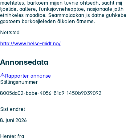
maehteles, barkoem mijjen luvnie ohtsedh, saaht mij
tjoelide, aaltere, funksjovneheaptoe, nasjonaale jallh
etnihkeles maadtoe. Seammalaakan jis datne guhkebe
gaatoem barkoejieleden ålkolen åtneme.
Nettsted
http://www.helse-midt.no/
Annonsedata
Rapporter annonse
Stillingsnummer
8005da02-babe-4056-81c9-1450b9039092
Sist endret
8. juni 2026
Hentet fra