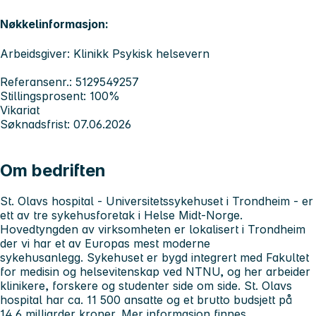
Nøkkelinformasjon:
Arbeidsgiver: Klinikk Psykisk helsevern
Referansenr.: 5129549257
Stillingsprosent: 100%
Vikariat
Søknadsfrist: 07.06.2026
Om bedriften
St. Olavs hospital - Universitetssykehuset i Trondheim
- er
ett av tre sykehusforetak i Helse Midt-Norge.
Hovedtyngden av virksomheten er lokalisert i Trondheim
der vi har et av Europas mest moderne
sykehusanlegg. Sykehuset er bygd integrert med Fakultet
for medisin og helsevitenskap ved NTNU, og her arbeider
klinikere, forskere og studenter side om side. St. Olavs
hospital har ca. 11 500 ansatte og et brutto budsjett på
14,6 milliarder kroner. Mer informasjon finnes