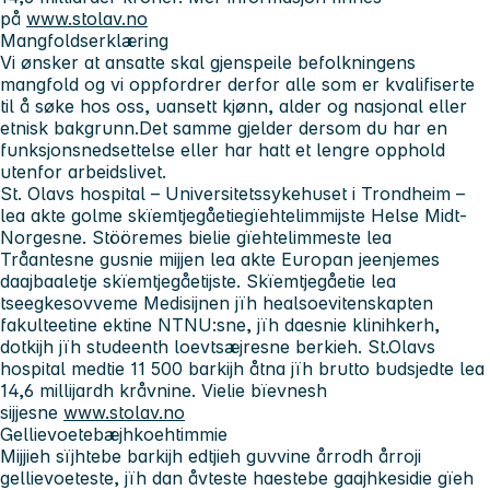
på
www.stolav.no
Mangfoldserklæring
Vi ønsker at ansatte skal gjenspeile befolkningens
mangfold og vi oppfordrer derfor alle som er kvalifiserte
til å søke hos oss, uansett kjønn, alder og nasjonal eller
etnisk bakgrunn.Det samme gjelder dersom du har en
funksjonsnedsettelse eller har hatt et lengre opphold
utenfor arbeidslivet.
St. Olavs hospital – Universitetssykehuset i Trondheim
–
lea akte golme skïemtjegåetiegïehtelimmijste Helse Midt-
Norgesne. Stööremes bielie gïehtelimmeste lea
Tråantesne gusnie mijjen lea akte Europan jeenjemes
daajbaaletje skïemtjegåetijste. Skïemtjegåetie lea
tseegkesovveme Medisijnen jïh healsoevitenskapten
fakulteetine ektine NTNU:sne, jïh daesnie klinihkerh,
dotkijh jïh studeenth loevtsæjresne berkieh. St.Olavs
hospital medtie 11 500 barkijh åtna jïh brutto budsjedte lea
14,6 millijardh kråvnine. Vielie bïevnesh
sijjesne
www.stolav.no
Gellievoetebæjhkoehtimmie
Mijjieh sïjhtebe barkijh edtjieh guvvine årrodh årroji
gellievoeteste, jïh dan åvteste haestebe gaajhkesidie gïeh