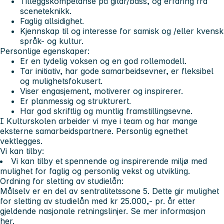
Tilleggskompetanse på gitar/bass, og erfaring fra
sceneteknikk.
Faglig allsidighet.
Kjennskap til og interesse for samisk og /eller kvensk
språk- og kultur.
Personlige egenskaper:
Er en tydelig voksen og en god rollemodell.
Tar initiativ, har gode samarbeidsevner, er fleksibel
og mulighetsfokusert.
Viser engasjement, motiverer og inspirerer.
Er planmessig og strukturert.
Har god skriftlig og muntlig framstillingsevne.
I Kulturskolen arbeider vi mye i team og har mange
eksterne samarbeidspartnere. Personlig egnethet
vektlegges.
Vi kan tilby:
Vi kan tilby et spennende og inspirerende miljø med
mulighet for faglig og personlig vekst og utvikling.
Ordning for sletting av studielån:
Målselv er en del av sentralitetssone 5. Dette gir mulighet
for sletting av studielån med kr 25.000,- pr. år etter
gjeldende nasjonale retningslinjer. Se mer informasjon
her
.