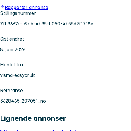
Rapporter annonse
Stillingsnummer
7fb9667a-b9cb-4b95-b050-4b55d9f1718e
Sist endret
8. juni 2026
Hentet fra
visma-easycruit
Referanse
3628465_207051_no
Lignende annonser