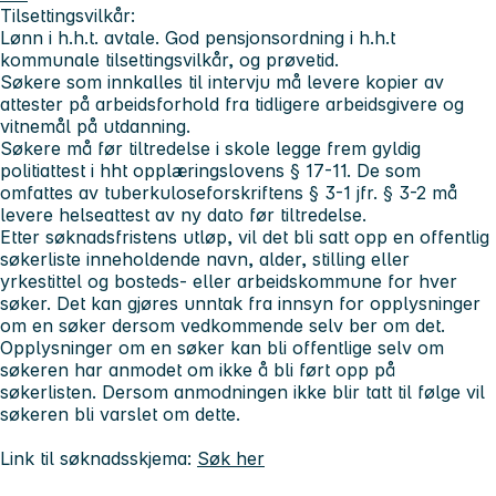
Tilsettingsvilkår:
Lønn i h.h.t. avtale. God pensjonsordning i h.h.t
kommunale tilsettingsvilkår, og prøvetid.
Søkere som innkalles til intervju må levere kopier av
attester på arbeidsforhold fra tidligere arbeidsgivere og
vitnemål på utdanning.
Søkere må før tiltredelse i skole legge frem gyldig
politiattest i hht opplæringslovens § 17-11. De som
omfattes av tuberkuloseforskriftens § 3-1 jfr. § 3-2 må
levere helseattest av ny dato før tiltredelse.
Etter søknadsfristens utløp, vil det bli satt opp en offentlig
søkerliste inneholdende navn, alder, stilling eller
yrkestittel og bosteds- eller arbeidskommune for hver
søker. Det kan gjøres unntak fra innsyn for opplysninger
om en søker dersom vedkommende selv ber om det.
Opplysninger om en søker kan bli offentlige selv om
søkeren har anmodet om ikke å bli ført opp på
søkerlisten. Dersom anmodningen ikke blir tatt til følge vil
søkeren bli varslet om dette.
Link til søknadsskjema:
Søk her