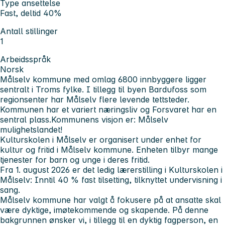
Type ansettelse
Fast, deltid 40%
Antall stillinger
1
Arbeidsspråk
Norsk
Målselv kommune med omlag 6800 innbyggere ligger
sentralt i Troms fylke. I tillegg til byen Bardufoss som
regionsenter har Målselv flere levende tettsteder.
Kommunen har et variert næringsliv og Forsvaret har en
sentral plass.
Kommunens visjon er: Målselv
mulighetslandet!
Kulturskolen i Målselv er organisert under enhet for
kultur og fritid i Målselv kommune. Enheten tilbyr mange
tjenester for barn og unge i deres fritid.
Fra 1. august 2026 er det ledig lærerstilling i Kulturskolen i
Målselv:
Inntil 40 % fast tilsetting, tilknyttet undervisning i
sang.
Målselv kommune har valgt å fokusere på at ansatte skal
være dyktige, imøtekommende og skapende. På denne
bakgrunnen ønsker vi, i tillegg til en dyktig fagperson, en