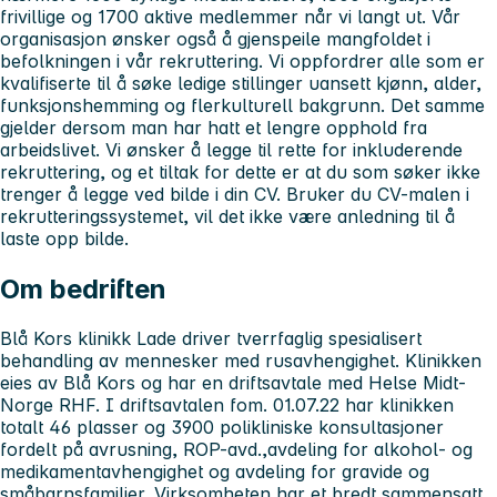
frivillige og 1700 aktive medlemmer når vi langt ut. Vår
organisasjon ønsker også å gjenspeile mangfoldet i
befolkningen i vår rekruttering. Vi oppfordrer alle som er
kvalifiserte til å søke ledige stillinger uansett kjønn, alder,
funksjonshemming og flerkulturell bakgrunn. Det samme
gjelder dersom man har hatt et lengre opphold fra
arbeidslivet. Vi ønsker å legge til rette for inkluderende
rekruttering, og et tiltak for dette er at du som søker ikke
trenger å legge ved bilde i din CV. Bruker du CV-malen i
rekrutteringssystemet, vil det ikke være anledning til å
laste opp bilde.
Om bedriften
Blå Kors klinikk Lade driver tverrfaglig spesialisert
behandling av mennesker med rusavhengighet. Klinikken
eies av Blå Kors og har en driftsavtale med Helse Midt-
Norge RHF. I driftsavtalen fom. 01.07.22 har klinikken
totalt 46 plasser og 3900 polikliniske konsultasjoner
fordelt på avrusning, ROP-avd.,avdeling for alkohol- og
medikamentavhengighet og avdeling for gravide og
småbarnsfamilier. Virksomheten har et bredt sammensatt