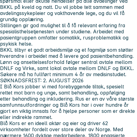
spørsmål eller akutte hendelser på alle avdelinger ved
BKKL på kveld og natt. Du vil jobbe tett sammen med
avdelingssykepleier og vakthavende lege, og du vil få
grundig opplæring.
Stillingen gir god mulighet til å få relevant erfaring fra
spesialisthelsetjenesten under studiene. Arbeidet med
pasientgruppen omfatter somatikk, rusproblematikk og
psykisk helse.
BKKL tilbyr et godt arbeidsmiljø og et fagmiljø som støtter
hverandre i arbeidet med å levere god pasientbehandling.
Lønn og ansettelsesforhold følger sentral avtale mellom
DNLF og Virke, samt lokal avtale mellom DNLF og BKKL.
Søkere må ha fullført minimum 4 år av medisinstudiet.
SØKNADSFRIST: 2. AUGUST 2026
I Blå Kors jobber vi med forebyggende tiltak, spesielt
rettet mot barn og unge, samt behandling, oppfølging
etter behandling og inkludering. Rus er en av våre største
samfunnsutfordringer og Blå Kors har i over hundre år
gjort en viktig innsats for å hjelpe personer som er direkte
eller indirekte rammet.
Blå Kors er en ideell aktør og eier og driver 62
virksomheter fordelt over store deler av Norge. Med
nærmere 1600 dyktige medarbeidere, 1800 engasjerte