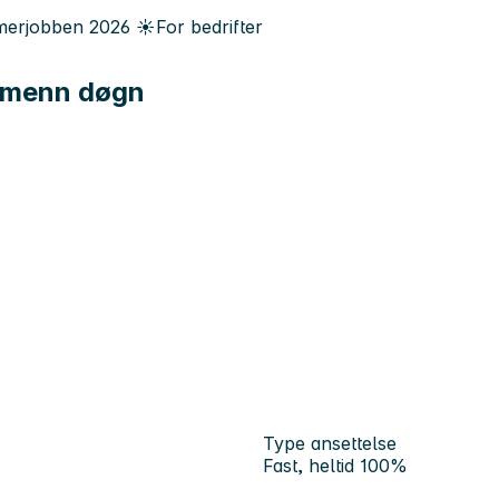
erjobben
2026
☀️
For bedrifter
Allmenn døgn
Type ansettelse
Fast, heltid 100%