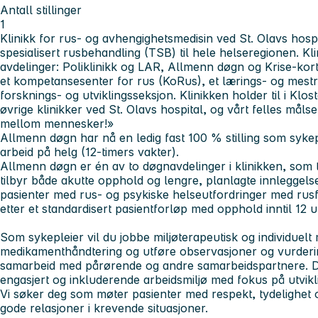
Antall stillinger
1
Klinikk for rus- og avhengighetsmedisin ved St. Olavs hospit
spesialisert rusbehandling (TSB) til hele helseregionen. Kli
avdelinger: Poliklinikk og LAR, Allmenn døgn og Krise-kortti
et kompetansesenter for rus (KoRus), et lærings- og mest
forsknings- og utviklingsseksjon. Klinikken holder til i Klos
øvrige klinikker ved St. Olavs hospital, og vårt felles målse
mellom mennesker!»
Allmenn døgn har nå en ledig fast 100 % stilling som sykep
arbeid på helg (12-timers vakter).
Allmenn døgn er én av to døgnavdelinger i klinikken, som t
tilbyr både akutte opphold og lengre, planlagte innleggel
pasienter med rus- og psykiske helseutfordringer med rusf
etter et standardisert pasientforløp med opphold inntil 12 
Som sykepleier vil du jobbe miljøterapeutisk og individuelt
medikamenthåndtering og utføre observasjoner og vurdering
samarbeid med pårørende og andre samarbeidspartnere. Du b
engasjert og inkluderende arbeidsmiljø med fokus på utvikl
Vi søker deg som møter pasienter med respekt, tydelighet 
gode relasjoner i krevende situasjoner.