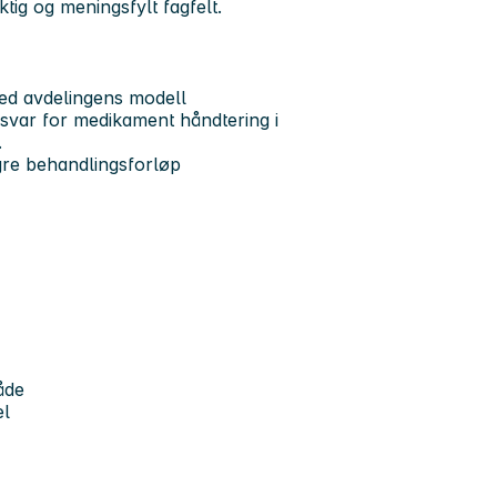
iktig og meningsfylt fagfelt.
 med avdelingens modell
nsvar for medikament håndtering i
.
gre behandlingsforløp
åde
el