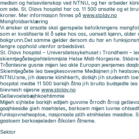
medisin og helsevitenskap ved NTNU, og her arbeider klini
om side. St. Olavs hospital har ca. 11 500 ansatte og et brut
kroner. Mer informasjon finnes på
www.stolav.no
Mangfoldserklæring
Vi ønsker at ansatte skal gjenspeile befolkningens mangfol
som er kvalifiserte til å søke hos oss, uansett kjønn, alder 
bakgrunn.Det samme gjelder dersom du har en funksjonsned
lengre opphold utenfor arbeidslivet.
St. Olavs hospital – Universitetssykehuset i Trondheim
– le
skïemtjegåetiegïehtelimmijste Helse Midt-Norgesne. Stööre
Tråantesne gusnie mijjen lea akte Europan jeenjemes daajbaa
Skïemtjegåetie lea tseegkesovveme Medisijnen jïh healsoev
NTNU:sne, jïh daesnie klinihkerh, dotkijh jïh studeenth lo
hospital medtie 11 500 barkijh åtna jïh brutto budsjedte lea 1
bïevnesh sijjesne
www.stolav.no
Gellievoetebæjhkoehtimmie
Mijjieh sïjhtebe barkijh edtjieh guvvine årrodh årroji gellie
gaajhkesidie gïeh maehteles, barkoem mijjen luvnie ohtsedh, 
funksjovneheaptoe, nasjonaale jallh etnihkeles maadtoe.
gaatoem barkoejieleden ålkolen åtneme.
Sektor