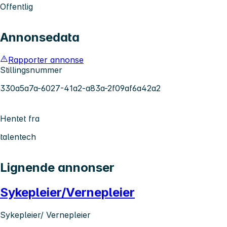
Offentlig
Annonsedata
Rapporter annonse
Stillingsnummer
330a5a7a-6027-41a2-a83a-2f09af6a42a2
Hentet fra
talentech
Lignende annonser
Sykepleier/Vernepleier
Sykepleier/ Vernepleier