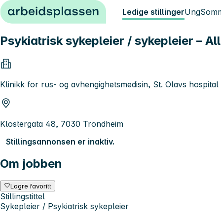
Hopp til innhold
Ledige stillinger
Ung
Somm
Psykiatrisk sykepleier / sykepleier – 
Klinikk for rus- og avhengighetsmedisin, St. Olavs hospital
Klostergata 48, 7030 Trondheim
Stillingsannonsen er inaktiv.
Om jobben
Lagre favoritt
Stillingstittel
Sykepleier / Psykiatrisk sykepleier