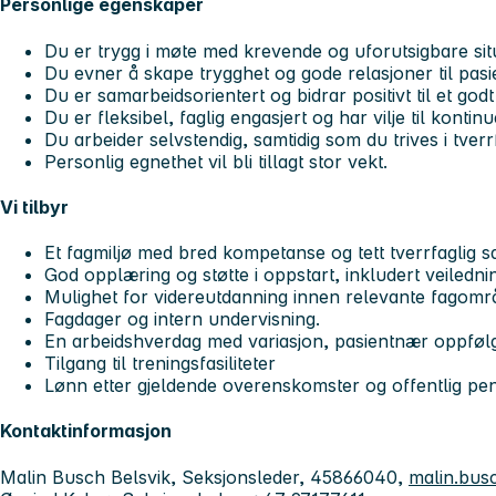
Personlige egenskaper
Du er trygg i møte med krevende og uforutsigbare sit
Du evner å skape trygghet og gode relasjoner til pasi
Du er samarbeidsorientert og bidrar positivt til et godt
Du er fleksibel, faglig engasjert og har vilje til kontinu
Du arbeider selvstendig, samtidig som du trives i tver
Personlig egnethet vil bli tillagt stor vekt.
Vi tilbyr
Et fagmiljø med bred kompetanse og tett tverrfaglig 
God opplæring og støtte i oppstart, inkludert veiledni
Mulighet for videreutdanning innen relevante fagomr
Fagdager og intern undervisning.
En arbeidshverdag med variasjon, pasientnær oppfølg
Tilgang til treningsfasiliteter
Lønn etter gjeldende overenskomster og offentlig pe
Kontaktinformasjon
Malin Busch Belsvik, Seksjonsleder, 45866040,
malin.bus