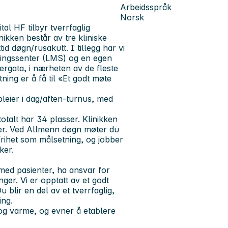
Arbeidsspråk
Norsk
al HF tilbyr tverrfaglig
nikken består av tre kliniske
d døgn/rusakutt. I tillegg har vi
ringssenter (LMS) og en egen
tergata, i nærheten av de fleste
tning er å få til «Et godt møte
leier i dag/aften-turnus, med
otalt har 34 plasser. Klinikken
ser. Ved Allmenn døgn møter du
rihet som målsetning, og jobber
uker.
 med pasienter, ha ansvar for
er. Vi er opptatt av et godt
lir en del av et tverrfaglig,
ing.
og varme, og evner å etablere