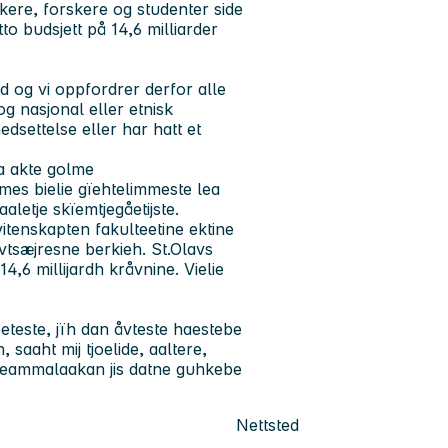
kere, forskere og studenter side
to budsjett på 14,6 milliarder
d og vi oppfordrer derfor alle
og nasjonal eller etnisk
settelse eller har hatt et
a akte golme
mes bielie gïehtelimmeste lea
letje skïemtjegåetijste.
itenskapten fakulteetine ektine
evtsæjresne berkieh. St.Olavs
4,6 millijardh kråvnine. Vielie
voeteste, jïh dan åvteste haestebe
saaht mij tjoelide, aaltere,
 Seammalaakan jis datne guhkebe
Nettsted