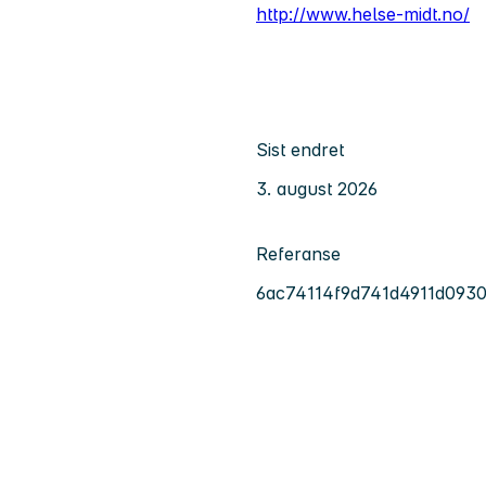
http://www.helse-midt.no/
Sist endret
3. august 2026
Referanse
6ac74114f9d741d4911d093