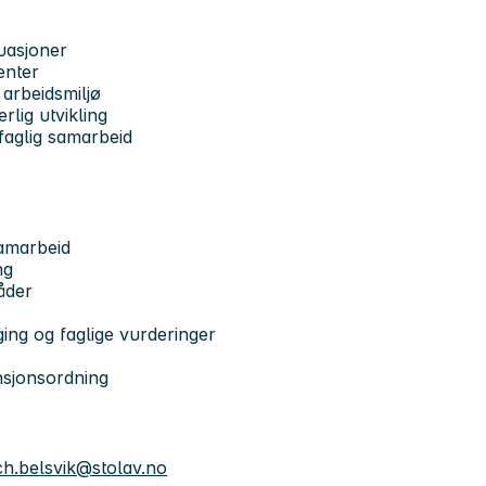
uasjoner
enter
 arbeidsmiljø
erlig utvikling
rfaglig samarbeid
samarbeid
ng
åder
ing og faglige vurderinger
nsjonsordning
ch.belsvik@stolav.no