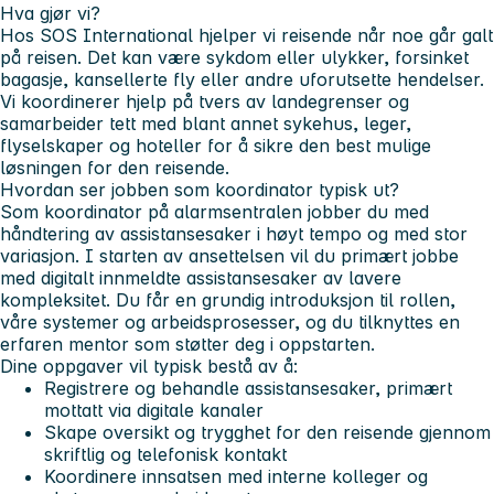
Hva gjør vi?
Hos SOS International hjelper vi reisende når noe går galt
på reisen. Det kan være sykdom eller ulykker, forsinket
bagasje, kansellerte fly eller andre uforutsette hendelser.
Vi koordinerer hjelp på tvers av landegrenser og
samarbeider tett med blant annet sykehus, leger,
flyselskaper og hoteller for å sikre den best mulige
løsningen for den reisende.
Hvordan ser jobben som koordinator typisk ut?
Som koordinator på alarmsentralen jobber du med
håndtering av assistansesaker i høyt tempo og med stor
variasjon. I starten av ansettelsen vil du primært jobbe
med digitalt innmeldte assistansesaker av lavere
kompleksitet. Du får en grundig introduksjon til rollen,
våre systemer og arbeidsprosesser, og du tilknyttes en
erfaren mentor som støtter deg i oppstarten.
Dine oppgaver vil typisk bestå av å:
Registrere og behandle assistansesaker, primært
mottatt via digitale kanaler
Skape oversikt og trygghet for den reisende gjennom
skriftlig og telefonisk kontakt
Koordinere innsatsen med interne kolleger og