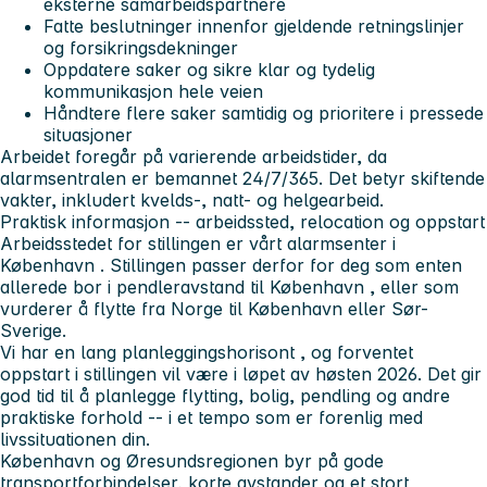
eksterne samarbeidspartnere
Fatte beslutninger innenfor gjeldende retningslinjer
og forsikringsdekninger
Oppdatere saker og sikre klar og tydelig
kommunikasjon hele veien
Håndtere flere saker samtidig og prioritere i pressede
situasjoner
Arbeidet foregår på varierende arbeidstider, da
alarmsentralen er bemannet 24/7/365. Det betyr skiftende
vakter, inkludert kvelds-, natt- og helgearbeid.
Praktisk informasjon -- arbeidssted, relocation og oppstart
Arbeidsstedet for stillingen er vårt alarmsenter i
København
. Stillingen passer derfor for deg som enten
allerede bor i
pendleravstand til København
, eller som
vurderer å
flytte fra Norge til København eller Sør-
Sverige
.
Vi har en
lang planleggingshorisont
, og forventet
oppstart i stillingen vil være
i løpet av høsten 2026
. Det gir
god tid til å planlegge flytting, bolig, pendling og andre
praktiske forhold -- i et tempo som er forenlig med
livssituationen din.
København og Øresundsregionen byr på gode
transportforbindelser, korte avstander og et stort