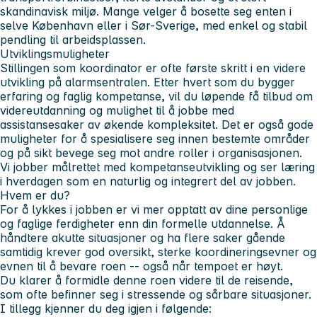
skandinavisk miljø. Mange velger å bosette seg enten i
selve København eller i Sør-Sverige, med enkel og stabil
pendling til arbeidsplassen.
Utviklingsmuligheter
Stillingen som koordinator er ofte første skritt i en videre
utvikling på alarmsentralen. Etter hvert som du bygger
erfaring og faglig kompetanse, vil du løpende få tilbud om
videreutdanning og mulighet til å jobbe med
assistansesaker av økende kompleksitet. Det er også gode
muligheter for å spesialisere seg innen bestemte områder
og på sikt bevege seg mot andre roller i organisasjonen.
Vi jobber målrettet med kompetanseutvikling og ser læring
i hverdagen som en naturlig og integrert del av jobben.
Hvem er du?
For å lykkes i jobben er vi mer opptatt av dine personlige
og faglige ferdigheter enn din formelle utdannelse. Å
håndtere akutte situasjoner og ha flere saker gående
samtidig krever god oversikt, sterke koordineringsevner og
evnen til å bevare roen -- også når tempoet er høyt.
Du klarer å formidle denne roen videre til de reisende,
som ofte befinner seg i stressende og sårbare situasjoner.
I tillegg kjenner du deg igjen i følgende: