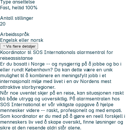
Type ansettelse
Fast, heltid 100%
Antall stillinger
20
Arbeidsspråk
Engelsk eller norsk
Vis flere detaljer
Koordinator til SOS Internationals alarmsentral for
reiseassistanse
Er du bosatt i Norge -- og nysgjerrig på å jobbe og bo i
eller rundt København?
Da kan dette være en unik
mulighet til å kombinere en meningsfylt jobb i et
internasjonalt miljø med livet i en av Nordens mest
attraktive storbyregioner.
Når noe uventet skjer på en reise, kan situasjonen raskt
bli både utrygg og uoversiktlig. På alarmsentralen hos
SOS International er vår viktigste oppgave å hjelpe
mennesker videre -- raskt, profesjonelt og med empati.
Som koordinator er du med på å gjøre en reell forskjell i
menneskers liv ved å skape oversikt, finne løsninger og
sikre at den reisende aldri står alene.