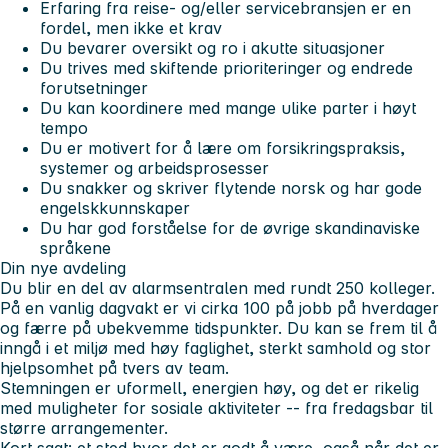
Erfaring fra reise- og/eller servicebransjen er en
fordel, men ikke et krav
Du bevarer oversikt og ro i akutte situasjoner
Du trives med skiftende prioriteringer og endrede
forutsetninger
Du kan koordinere med mange ulike parter i høyt
tempo
Du er motivert for å lære om forsikringspraksis,
systemer og arbeidsprosesser
Du snakker og skriver flytende norsk og har gode
engelskkunnskaper
Du har god forståelse for de øvrige skandinaviske
språkene
Din nye avdeling
Du blir en del av alarmsentralen med rundt 250 kolleger.
På en vanlig dagvakt er vi cirka 100 på jobb på hverdager
og færre på ubekvemme tidspunkter. Du kan se frem til å
inngå i et miljø med høy faglighet, sterkt samhold og stor
hjelpsomhet på tvers av team.
Stemningen er uformell, energien høy, og det er rikelig
med muligheter for sosiale aktiviteter -- fra fredagsbar til
større arrangementer.