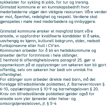
sykkelstier for sykling til jobb, for tur og trening.
Grimstad kommune er en kunnskapsbedrift hvor
medarbeiderne utgjør den viktigste ressursen. Våre verdier
er mot, åpenhet, redelighet og respekt. Verdiene skal
gjenspeiles i møte med medarbeidere og innbyggere.
Grimstad kommune ønsker et mangfold blant våre
ansatte, vi oppfordrer kvalifiserte kandidater til å søke,
uavhengig av kjønn, kulturell bakgrunn, alder, nedsatt
funksjonsevne eller hull i CV'en.
Kommunen arbeider for å bli en heltidskommune og
ansetter derfor fortrinnsvis i hele stillinger.
I henhold til offentlighetslovens paragraf 25. gjør vi
oppmerksom på at opplysninger om søkeren kan bli gjort
offentlig, selv om søkeren har bedt om unntak fra
offentlighet.
For stillinger som arbeider direkte med barn, må det
foreligge tilfredsstillende politiattest, jf. Barnevernloven §
6-10, opplæringslova § 10-9 og barnehageloven § 20.
Krav om tilfredsstillende politiattest gjelder også for
ansatte som yter tjenester etter helse- og
omsorgstjenesteloven, jf. § 5-4