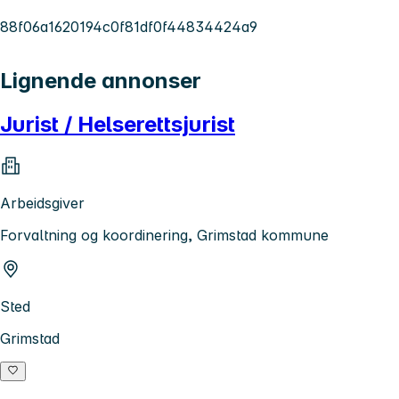
88f06a1620194c0f81df0f44834424a9
Lignende annonser
Jurist / Helserettsjurist
Arbeidsgiver
Forvaltning og koordinering, Grimstad kommune
Sted
Grimstad