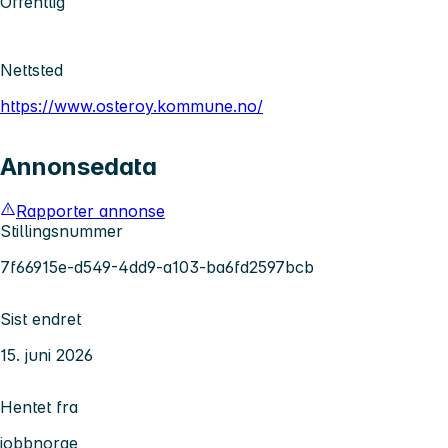
Offentlig
Nettsted
https://www.osteroy.kommune.no/
Annonsedata
Rapporter annonse
Stillingsnummer
7f66915e-d549-4dd9-a103-ba6fd2597bcb
Sist endret
15. juni 2026
Hentet fra
jobbnorge