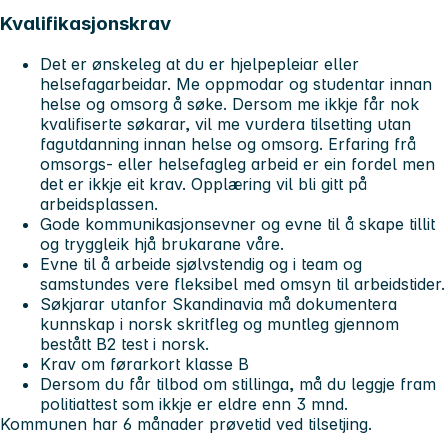
Kvalifikasjonskrav
Det er ønskeleg at du er hjelpepleiar eller
helsefagarbeidar. Me oppmodar og studentar innan
helse og omsorg å søke. Dersom me ikkje får nok
kvalifiserte søkarar, vil me vurdera tilsetting utan
fagutdanning innan helse og omsorg. Erfaring frå
omsorgs- eller helsefagleg arbeid er ein fordel men
det er ikkje eit krav. Opplæring vil bli gitt på
arbeidsplassen.
Gode kommunikasjonsevner og evne til å skape tillit
og tryggleik hjå brukarane våre.
Evne til å arbeide sjølvstendig og i team og
samstundes vere fleksibel med omsyn til arbeidstider.
Søkjarar utanfor Skandinavia må dokumentera
kunnskap i norsk skritfleg og muntleg gjennom
bestått B2 test i norsk.
Krav om førarkort klasse B
Dersom du får tilbod om stillinga, må du leggje fram
politiattest som ikkje er eldre enn 3 mnd.
Kommunen har 6 månader prøvetid ved tilsetjing.