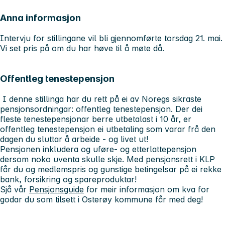
Anna informasjon
Intervju for stillingane vil bli gjennomførte torsdag 21. mai.
Vi set pris på om du har høve til å møte då.
Offentleg tenestepensjon
I denne stillinga har du rett på ei av Noregs sikraste
pensjonsordningar: offentleg tenestepensjon. Der dei
fleste tenestepensjonar berre utbetalast i 10 år, er
offentleg tenestepensjon ei utbetaling som varar frå den
dagen du sluttar å arbeide -
og livet ut!
Pensjonen inkludera og uføre- og etterlattepensjon
dersom noko uventa skulle skje. Med pensjonsrett i KLP
får du og medlemspris og gunstige betingelsar på ei rekke
bank, forsikring og spareproduktar!
Sjå vår
Pensjonsguide
for meir informasjon om kva for
godar du som tilsett i Osterøy kommune får med deg!