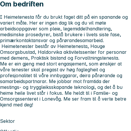
Om bedriften
I Heimetenesta får du brukt faget ditt på ein spanande og
variert måte. Her er ingen dag lik og du vil møte
arbeidsoppgaver som pleie, legemiddelhandtering,
medisinske prosedyrer, bistå brukere i livets siste fase,
primærkontaktansvar og pårørandesamarbeid.
Heimetenester består av Heimetenesta, Hauge
Omsorgsbustad, Haldorvika aktivitetssenter for personar
med demens, Praktisk bistand og Forvaltningstenesta.
Me er ein gjeng med stort engasjement, som ønskjer at
våre tenester skal pregast av høg faglegheit og
profesjonalitet til våre innbyggarar, deira pårørande og
samarbeidspartnarar. Me jobbar mot framtida der
mestings- og tryggleiksskapande teknologi, og det å bu
heime heile livet står i fokus. Me heldt til i Familie- og
Omsorgssenteret i Lonevåg. Me ser fram til å verte betre
kjend med deg!
Sektor