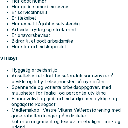
Har godt humør
Har gode samarbeidsevner
Er serviceinnstilt
Er fleksibel
Har evne til å jobbe selvstendig
Arbeider ryddig og strukturert
Er ansvarsbevisst
Bidrar til et godt arbeidsmiljø
Har stor arbeidskapasitet
Vi tilbyr
Hyggelig arbeidsmiljø
Ansettelse i et stort helseforetak som ønsker å
utvikle og tilby helsetjenester på nye måter
Spennende og varierte arbeidsoppgaver, med
muligheter for faglig- og personlig utvikling
Et innovativt og godt arbeidsmiljø med dyktige og
engasjerte kollegaer
Medlemskap i Vestre Vikens Velferdsforening med
gode rabattordninger på aktiviteter,
kulturarrangement og leie av ferieboliger i inn- og
utland