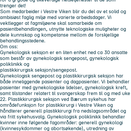
trenger det!
Som medarbeider i Vestre Viken blir du del av et solid og
ambisiøst faglig miljø med varierte arbeidsdager. Vi
vektlegger at fagmiljøene skal samarbeide om
pasientbehandlingen, utnytte teknologiske muligheter og
dele kunnskap og kompetanse mellom de forskjellige
behandlingsstedene.
Om oss:
Gynekologisk seksjon er en liten enhet ned ca 30 ansatte
som består av gynekologisk sengepost, gynekologisk
poliklinikk og
plastikkirurgisk seksjon/sengepost.
Gynekologisk sengepost og plastikkirurgisk seksjon har
både inneliggende pasienter og dagpasienter. Vi behandler
pasienter med gynekologiske lidelser, gynekologisk kreft,
samt tilstander relatert til svangerskap frem til og med uke
22. Plastikkirurgisk seksjon ved Bærum sykehus har
områdefunksjon for plastikkirurgi i Vestre Viken og
håndterer generell plastikkirurgi fra nedslagsområdet og
via fritt sykehusvalg. Gynekologisk poliklinikk behandler
kvinner inne følgende fagområder: generell gynekologi
(kvinnesykdommer og abortsøkende), utredning av