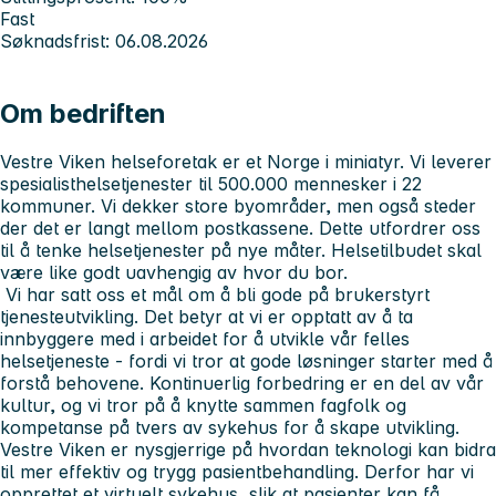
Fast
Søknadsfrist: 06.08.2026
Om bedriften
Vestre Viken helseforetak er et Norge i miniatyr. Vi leverer
spesialisthelsetjenester til 500.000 mennesker i 22
kommuner. Vi dekker store byområder, men også steder
der det er langt mellom postkassene. Dette utfordrer oss
til å tenke helsetjenester på nye måter. Helsetilbudet skal
være like godt uavhengig av hvor du bor.
Vi har satt oss et mål om å bli gode på brukerstyrt
tjenesteutvikling. Det betyr at vi er opptatt av å ta
innbyggere med i arbeidet for å utvikle vår felles
helsetjeneste - fordi vi tror at gode løsninger starter med å
forstå behovene. Kontinuerlig forbedring er en del av vår
kultur, og vi tror på å knytte sammen fagfolk og
kompetanse på tvers av sykehus for å skape utvikling.
Vestre Viken er nysgjerrige på hvordan teknologi kan bidra
til mer effektiv og trygg pasientbehandling. Derfor har vi
opprettet et virtuelt sykehus, slik at pasienter kan få