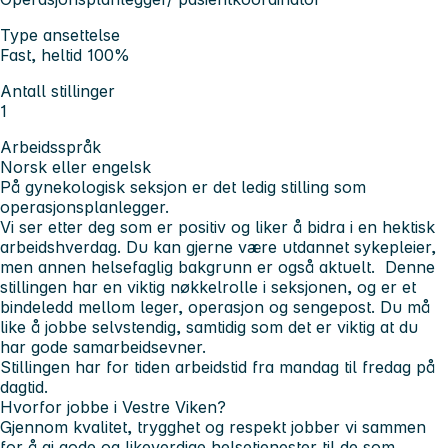
Type ansettelse
Fast, heltid 100%
Antall stillinger
1
Arbeidsspråk
Norsk eller engelsk
På gynekologisk seksjon er det ledig stilling som
operasjonsplanlegger.
Vi ser etter deg som er positiv og liker å bidra i en hektisk
arbeidshverdag. Du kan gjerne være utdannet sykepleier,
men annen helsefaglig bakgrunn er også aktuelt. Denne
stillingen har en viktig nøkkelrolle i seksjonen, og er et
bindeledd mellom leger, operasjon og sengepost. Du må
like å jobbe selvstendig, samtidig som det er viktig at du
har gode samarbeidsevner.
Stillingen har for tiden arbeidstid fra mandag til fredag på
dagtid.
Hvorfor jobbe i Vestre Viken?
Gjennom kvalitet, trygghet og respekt jobber vi sammen
for å gi gode og likeverdige helsetjenester til de som