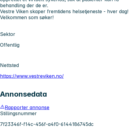
behandling der de er.
Vestre Viken skaper fremtidens helsetjeneste - hver dag!
Velkommen som søker!
Sektor
Offentlig
Nettsted
https://www.vestreviken.no/
Annonsedata
Rapporter annonse
Stillingsnummer
7f23346f-f14c-456f-a4f0-6144186745dc