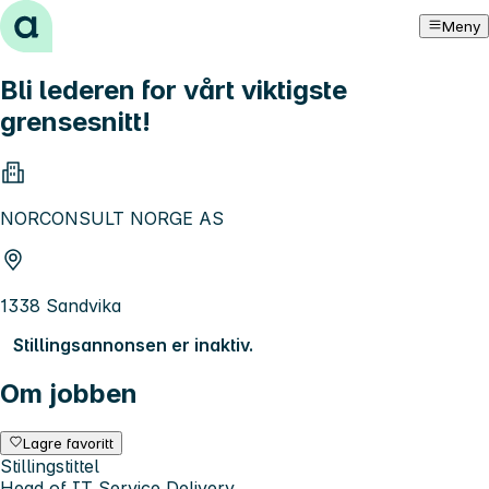
Hopp til innhold
Meny
Bli lederen for vårt viktigste
grensesnitt!
NORCONSULT NORGE AS
1338 Sandvika
Stillingsannonsen er inaktiv.
Om jobben
Lagre favoritt
Stillingstittel
Head of IT Service Delivery