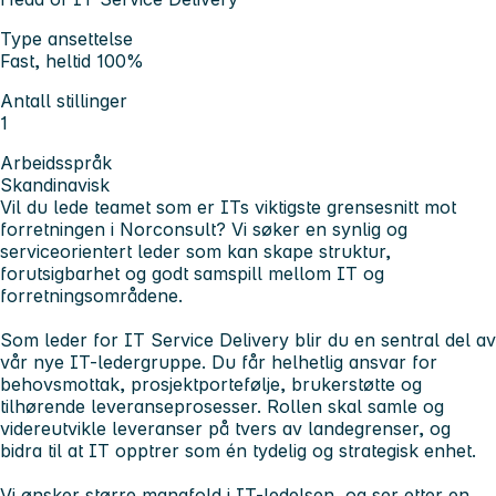
Type ansettelse
Fast, heltid 100%
Antall stillinger
1
Arbeidsspråk
Skandinavisk
Vil du lede teamet som er ITs viktigste grensesnitt mot
forretningen i Norconsult? Vi søker en synlig og
serviceorientert leder som kan skape struktur,
forutsigbarhet og godt samspill mellom IT og
forretningsområdene.
Som leder for
IT Service Delivery
blir du en sentral del av
vår nye IT-ledergruppe. Du får helhetlig ansvar for
behovsmottak, prosjektportefølje, brukerstøtte og
tilhørende leveranseprosesser. Rollen skal samle og
videreutvikle leveranser på tvers av landegrenser, og
bidra til at IT opptrer som én tydelig og strategisk enhet.
Vi ønsker større mangfold i IT-ledelsen, og ser etter en