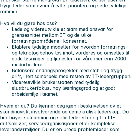
trygg leder som evner å lytte, prioritere og sette tydelige
rammer.
Hva vil du gjøre hos oss?
Lede og videreutvikle et team med ansvar for
grensesnittet mellom IT og de ulike
forretningsområdene i konsernet.
Etablere tydelige modeller for hvordan forretnings-
og teknologibehov tas imot, vurderes og omsettes til
gode løsninger og tjenester for våre mer enn 7000
medarbeidere.
Balansere endringsprosjekter med stabil og trygg
drift, i tett samarbeid med resten av IT-ledergruppen.
Videreutvikle brukerstøtten med tydelig
sluttbrukerfokus, høy løsningsgrad og et godt
arbeidsmiljø i teamet.
Hvem er du?
Du kjenner deg igjen i beskrivelsen av et
skandinavisk, involverende og demokratisk lederskap. Du
har høyere utdanning og solid ledererfaring fra IT-
driftsmiljøer, serviceorganisasjoner eller komplekse
leverandørmiljøer. Du er en uredd problemløser som