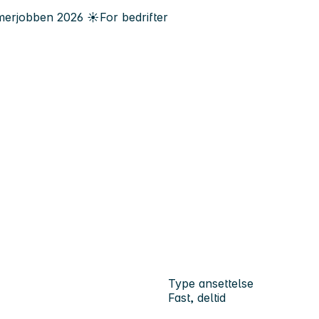
erjobben
2026
☀️
For bedrifter
Type ansettelse
Fast, deltid