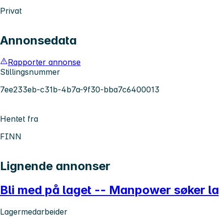
Privat
Annonsedata
Rapporter annonse
Stillingsnummer
7ee233eb-c31b-4b7a-9f30-bba7c6400013
Hentet fra
FINN
Lignende annonser
Bli med på laget -- Manpower søker l
Lagermedarbeider