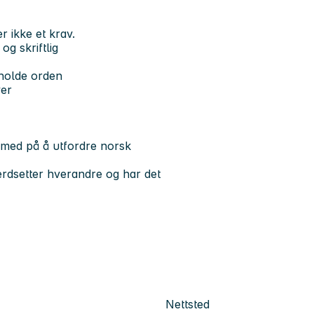
r ikke et krav.
g skriftlig
 holde orden
ver
e med på å utfordre norsk
 verdsetter hverandre og har det
Nettsted