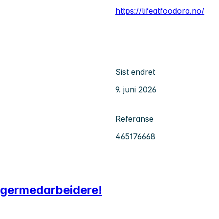
https://lifeatfoodora.no/
Sist endret
9. juni 2026
Referanse
465176668
agermedarbeidere!