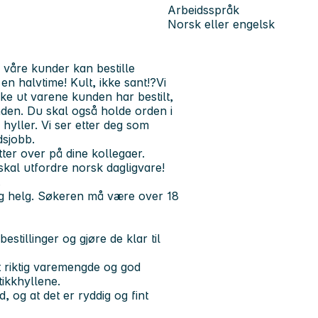
Arbeidsspråk
Norsk eller engelsk
r våre kunder kan bestille
en halvtime! Kult, ikke sant!?Vi
ke ut varene kunden har bestilt,
unden. Du skal også holde orden i
i hyller. Vi ser etter deg som
dsjobb.
tter over på dine kollegaer.
 skal utfordre norsk dagligvare!
.
og helg.
Søkeren må være over 18
stillinger og gjøre de klar til
tt riktig varemengde og god
utikkhyllene.
, og at det er ryddig og fint