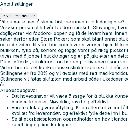
Antall stillinger
1
Vis flere detaljer
Vil du være med å skape historie innen norsk dagligvare?
Vi søker personal till vår foodora market i Stavanger, hvo
dagligvarer via foodora- appen og få de levert hjem, innen 
søker derfor etter Store Pickers som skal blant annet pluk
og gi de videre til våre bud som leverer varene hjem til k
butikken, fylle på, sortere og legge varer på riktig plasser 
trives med å jobbe i butikk/lager og er på jakt etter en delti
Du er effektiv, strukturert og har en positiv energi som smi
Videre har du det konkurranseinstinktet som skal til når vi
Stillingene er fra 20% og vil avtales med rett med kandidat
Stillingene vil følge skiftplan med arbeid både i ukedager 
år
Arbeidsoppgaver:
Ditt hovedansvar vil være å sørge for å plukke kundebe
budene kommer. Nøyaktig, raskt og effektivt
Varemottak og varepåfylling. Kontrollere at vi har få
kvalitet fra leverandør, og effektivt fylle dette inn i b
Se til at arbeidsplassen opprettholder en høy standard
rundt deg og dine kollegaer.