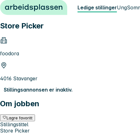
Hopp til innhold
Ledige stillinger
Ung
Somm
Store Picker
foodora
4016 Stavanger
Stillingsannonsen er inaktiv.
Om jobben
Lagre favoritt
Stillingstittel
Store Picker