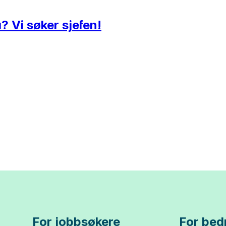
å? Vi søker sjefen!
For jobbsøkere
For bedr