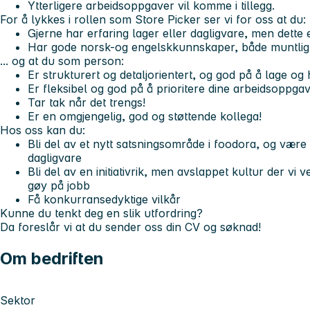
Ytterligere arbeidsoppgaver vil komme i tillegg.
For å lykkes i rollen som Store Picker ser vi for oss at du:
Gjerne har erfaring lager eller dagligvare, men dette e
Har gode norsk-og engelskkunnskaper, både muntlig o
... og at du som person:
Er strukturert og detaljorientert, og god på å lage og
Er fleksibel og god på å prioritere dine arbeidsoppga
Tar tak når det trengs!
Er en omgjengelig, god og støttende kollega!
Hos oss kan du:
Bli del av et nytt satsningsområde i foodora, og vær
dagligvare
Bli del av en initiativrik, men avslappet kultur der vi
gøy på jobb
Få konkurransedyktige vilkår
Kunne du tenkt deg en slik utfordring?
Da foreslår vi at du sender oss din CV og søknad!
Om bedriften
Sektor