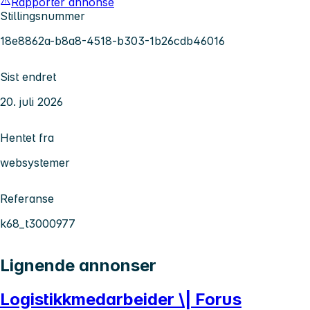
Rapporter annonse
Stillingsnummer
18e8862a-b8a8-4518-b303-1b26cdb46016
Sist endret
20. juli 2026
Hentet fra
websystemer
Referanse
k68_t3000977
Lignende annonser
Logistikkmedarbeider \| Forus