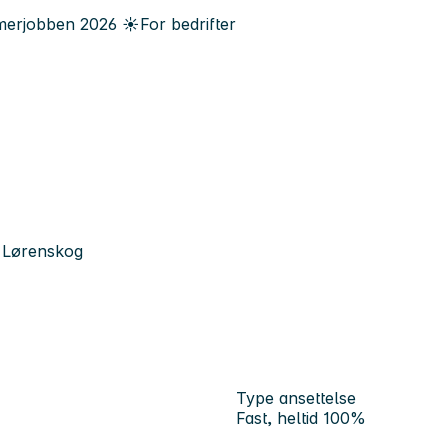
erjobben
2026
☀️
For bedrifter
0 Lørenskog
Type ansettelse
Fast, heltid 100%