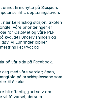
 annet firmahytte på Sjusjøen.
kompetanse ihht. opplæringsloven.
n, nær Lørenskog stasjon. Skolen
onale. Våre prioriteringer er
skole for OsloMet og våre PLF
på kvalitet i undervisningen og
g gøy. Vi Luhringer jobber
estring i et trygt og
itt på vår side på
Facebook
.
 deg med våre verdier; åpen,
mangfold på arbeidsplassene som
ter til å søke.
e bli offentliggjort selv om
e vil få varsel, dersom