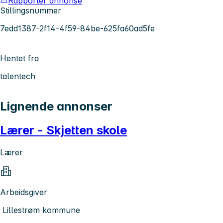
Rapporter annonse
Stillingsnummer
7edd1387-2f14-4f59-84be-625fa60ad5fe
Hentet fra
talentech
Lignende annonser
Lærer - Skjetten skole
Lærer
Arbeidsgiver
Lillestrøm kommune