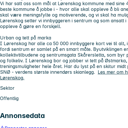
Vi har satt oss som mål at Lørenskog kommune med sine 
beste kommune å jobbe i - hvor alle skal oppleve å bli an
skal være meningsfylte og motiverende, og vi skal ha muligh
Lørenskog setter vi innbyggeren i sentrum og som ansatt
oppleve å gjøre en forskjell.
Urban og tett på marka
I Lørenskog har alle ca 50 000 innbyggere kort vei til alt, i
fordi sentrum er samlet på en smart måte. Byutviklingen e
kollektivtilbudene og sentrumsgata Skårersletta, som byr på
og folkeliv. I Lørenskog bor og jobber vi tett på Østmarka,
treningsmuligheter hele året. Har du lyst på en skitur mi
SNØ - verdens største innendørs skianlegg.
Les mer om hv
Lørenskog.
Sektor
Offentlig
Annonsedata