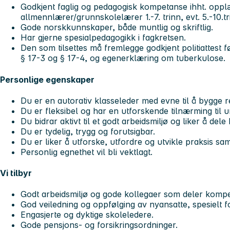
Godkjent faglig og pedagogisk kompetanse ihht. oppl
allmennlærer/grunnskolelærer 1.-7. trinn, evt. 5.-10.tr
Gode norskkunnskaper, både muntlig og skriftlig.
Har gjerne spesialpedagogikk i fagkretsen.
Den som tilsettes må fremlegge godkjent politiattest fø
§ 17-3 og § 17-4, og egenerklæring om tuberkulose.
Personlige egenskaper
Du er en autorativ klasseleder med evne til å bygge r
Du er fleksibel og har en utforskende tilnærming til u
Du bidrar aktivt til et godt arbeidsmiljø og liker å de
Du er tydelig, trygg og forutsigbar.
Du er liker å utforske, utfordre og utvikle praksis 
Personlig egnethet vil bli vektlagt.
Vi tilbyr
Godt arbeidsmiljø og gode kollegaer som deler kompe
God veiledning og oppfølging av nyansatte, spesielt 
Engasjerte og dyktige skoleledere.
Gode pensjons- og forsikringsordninger.