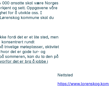
4 000 ansatte skal være Norges
erkjent og sett. Oppgavene våre
et for å utvikle oss. I
 i Lørenskog kommune skal du
kke fordi det er et lite sted, men
r konsentrert rundt
 trivelige møteplasser, aktivitet
 hvor det er gode tur- og
dt på sommeren, kan du ta den på
orfor det er bra å jobbe i
Nettsted
https://www.lorenskog.ko