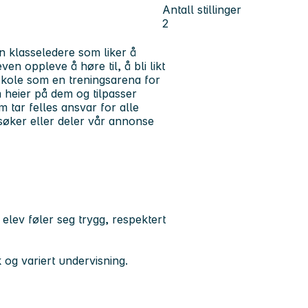
Antall stillinger
2
en klasseledere som liker å
en oppleve å høre til, å bli likt
å skole som en treningsarena for
heier på dem og tilpasser
m tar felles ansvar for alle
søker eller deler vår annonse
elev føler seg trygg, respektert
 og variert undervisning.