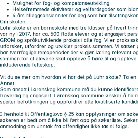
Mulighet for fag- og kompetanseutvikling.
Helsefremmede aktiviteter og velferdsgoder som blant
4 års tilleggsansiennitet for deg som har tilsettings
Om skolen
Luhr skole er en barneskole med tre klasser på hvert trin
var ny i 2017, har ca. 500 flotte elever og et engasjert pers
GROM og språkutviklende praksis i alle fag. Vi er praksis
utforsker, utfordrer og utvikler praksis sammen. Vi satser 
har tverrfaglige temaperioder der vi gjør læring relevant o
sammen for at elevene skal oppleve å høre til og oppleve m
inkluderende felleskap.
Vil du se mer om hvordan vi har det på Luhr skole? Ta en t
Annet
Som ansatt i Lørenskog kommune må du kunne identifisere
troverdig og engasjert. Lørenskog kommune ønsker å ha 
speiler befolkningen og oppfordrer alle kvalifiserte kandida
I henhold til Offentleglova § 25 kan opplysninger om søker
søkeren er bedt om å ikke bli ført opp på søkerliste. Søker
anmodning om unntak fra offentlighet ikke tas til følge.