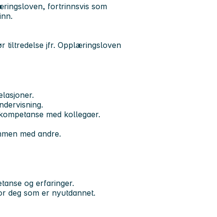
æringsloven, fortrinnsvis som
inn.
r tiltredelse jfr. Opplæringsloven
elasjoner.
ndervisning.
le kompetanse med kollegaer.
sammen med andre.
tanse og erfaringer.
for deg som er nyutdannet.