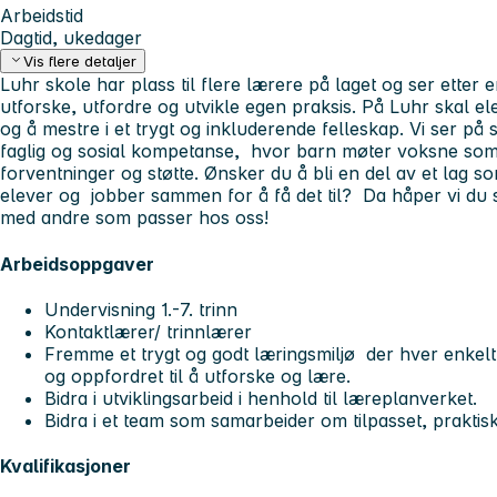
Arbeidstid
Dagtid, ukedager
Vis flere detaljer
Luhr skole har plass til flere lærere på laget og ser etter 
utforske, utfordre og utvikle egen praksis. På Luhr skal elev
og å mestre i et trygt og inkluderende felleskap. Vi ser p
faglig og sosial kompetanse, hvor barn møter voksne som 
forventninger og støtte.
Ønsker du å bli en del av et lag so
elever og jobber sammen for å få det til? Da håper vi du 
med andre som passer hos oss!
Arbeidsoppgaver
Undervisning 1.-7. trinn
Kontaktlærer/ trinnlærer
Fremme et trygt og godt læringsmiljø der hver enkelt 
og oppfordret til å utforske og lære.
Bidra i utviklingsarbeid i henhold til læreplanverket.
Bidra i et team som samarbeider om tilpasset, praktisk
Kvalifikasjoner