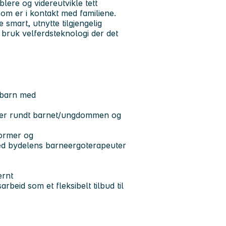
blere og videreutvikle tett
om er i kontakt med familiene.
smart, utnytte tilgjengelig
i bruk velferdsteknologi der det
r barn med
tiner rundt barnet/ungdommen og
former og
ed bydelens barneergoterapeuter
ernt
beid som et fleksibelt tilbud til