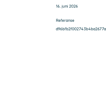
16. juni 2026
Referanse
d96bfb2f002743b4ba2677