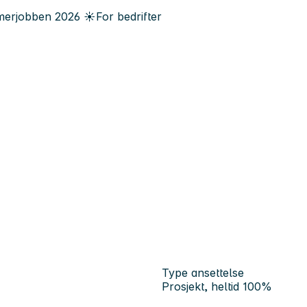
erjobben
2026
☀️
For bedrifter
Type ansettelse
Prosjekt, heltid 100%