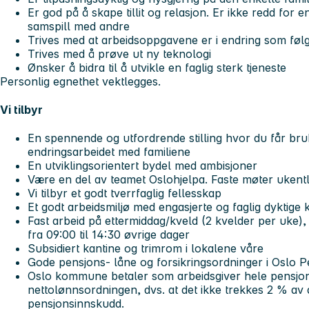
Er god på å skape tillit og relasjon. Er ikke redd for 
samspill med andre
Trives med at arbeidsoppgavene er i endring som føl
Trives med å prøve ut ny teknologi
Ønsker å bidra til å utvikle en faglig sterk tjeneste
Personlig egnethet vektlegges.
Vi tilbyr
En spennende og utfordrende stilling hvor du får bruk
endringsarbeidet med familiene
En utviklingsorientert bydel med ambisjoner
Være en del av teamet Oslohjelpa. Faste møter ukentl
Vi tilbyr et godt tverrfaglig fellesskap
Et godt arbeidsmiljø med engasjerte og faglig dyktige
Fast arbeid på ettermiddag/kveld (2 kvelder per uke), 
fra 09:00 til 14:30 øvrige dager
Subsidiert kantine og trimrom i lokalene våre
Gode pensjons- låne og forsikringsordninger i Oslo P
Oslo kommune betaler som arbeidsgiver hele pensjon
nettolønnsordningen, dvs. at det ikke trekkes 2 % av d
pensjonsinnskudd.