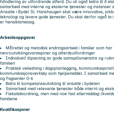
håndtering av utfordrende atferd. Du vil også bidra til å eta
samarbeid med interne og eksterne tjenester og instanser s
Ansatte i Bydel St. Hanshaugen skal være innovative, jobbe 
teknologi og levere gode tjenester. Du skal derfor også ta 
er hensiktsmessig.
Arbeidsoppgaver
Målrettet og metodisk endringsarbeid i familier som ha
nevroutviklingsvariasjoner og atferdsutfordringer
Individuell tilpasning av gode samspillsmønstre og ru
familien
Praktisk veiledning i dagsplanlegging, kommunikasjons
kommunikasjonsverktøy som hjelpemiddel. I samarbeid m
og Fagsenter 0-6
Bidra til kompetanseutvikling til ansatte i bydelen
Samarbeid med relevante tjenester både internt og ekst
Fleksitidsordning, men med noe fast ettermiddag-/kveldsar
familiene
Kvalifikasjoner