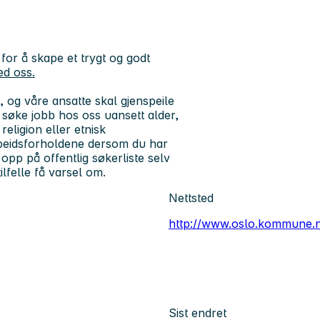
or å skape et trygt og godt
ed oss.
og våre ansatte skal gjenspeile
 å søke jobb hos oss uansett alder,
religion eller etnisk
rbeidsforholdene dersom du har
pp på offentlig søkerliste selv
lfelle få varsel om.
Nettsted
http://www.oslo.kommune.
Sist endret