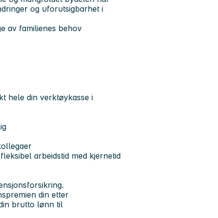
endringer og uforutsigbarhet i
ge av familienes behov
t hele din verktøykasse i
ig
 kollegaer
fleksibel arbeidstid med kjernetid
ensjonsforsikring.
spremien din etter
in brutto lønn til