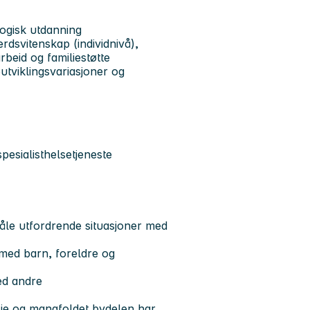
agogisk utdanning
rdsvitenskap (individnivå),
rbeid og familiestøtte
tviklingsvariasjoner og
esialisthelsetjeneste
tåle utfordrende situasjoner med
 med barn, foreldre og
med andre
ilie og mangfoldet bydelen har