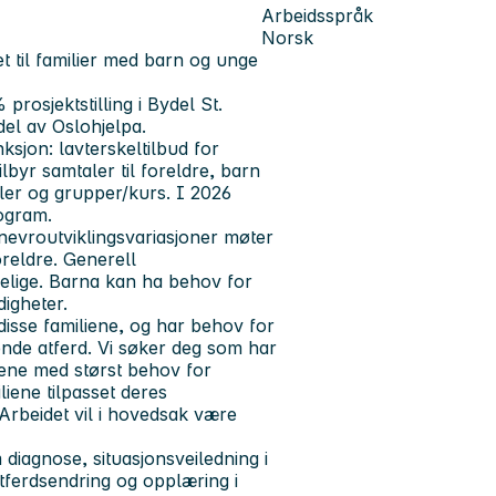
Arbeidsspråk
Norsk
 til familier med barn og unge
prosjektstilling i Bydel St.
del av Oslohjelpa.
ksjon: lavterskeltilbud for
ilbyr samtaler til foreldre, barn
ler og grupper/kurs. I 2026
ogram.
 nevroutviklingsvariasjoner møter
reldre. Generell
kkelige. Barna kan ha behov for
rdigheter.
disse familiene, og har behov for
nde atferd. Vi søker deg som har
iene med størst behov for
liene tilpasset deres
Arbeidet vil i hovedsak være
diagnose, situasjonsveiledning i
atferdsendring og opplæring i