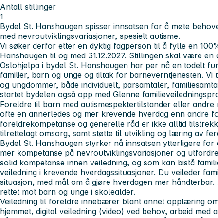
Antall stillinger
1
Bydel St. Hanshaugen spisser innsatsen for å møte behovet
med nevroutviklingsvariasjoner, spesielt autisme.
Vi søker derfor etter en dyktig fagperson til å fylle en 100% 
Hanshaugen til og med 31.12.2027. Stillingen skal være en 
Oslohjelpa i bydel St. Hanshaugen har per nå en todelt fun
familier, barn og unge og tiltak for barneverntjenesten. Vi t
og ungdommer, både individuelt, parsamtaler, familiesamta
startet bydelen også opp med Glenne familieveiledningspr
Foreldre til barn med autismespektertilstander eller andre
ofte en annerledes og mer krevende hverdag enn andre fo
foreldrekompetanse og generelle råd er ikke alltid tilstre
tilrettelagt omsorg, samt støtte til utvikling og læring av fe
Bydel St. Hanshaugen styrker nå innsatsen ytterligere for 
mer kompetanse på nevroutviklingsvariasjoner og utfordre
solid kompetanse innen veiledning, og som kan bistå famil
veiledning i krevende hverdagssituasjoner. Du veileder fami
situasjon, med mål om å gjøre hverdagen mer håndterbar. 
rettet mot barn og unge i skolealder.
Veiledning til foreldre innebærer blant annet opplæring om 
hjemmet, digital veiledning (video) ved behov, arbeid med 