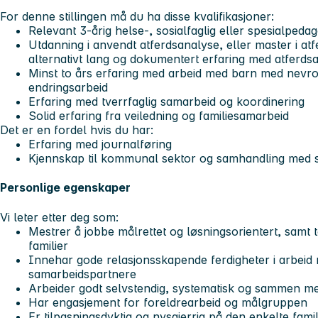
For denne stillingen må du ha disse kvalifikasjoner:
Relevant 3-årig helse-, sosialfaglig eller spesialped
Utdanning i anvendt atferdsanalyse, eller master i atfe
alternativt lang og dokumentert erfaring med atferdsa
Minst to års erfaring med arbeid med barn med nevrou
endringsarbeid
Erfaring med tverrfaglig samarbeid og koordinering
Solid erfaring fra veiledning og familiesamarbeid
Det er en fordel hvis du har:
Erfaring med journalføring
Kjennskap til kommunal sektor og samhandling med sp
Personlige egenskaper
Vi leter etter deg som:
Mestrer å jobbe målrettet og løsningsorientert, samt 
familier
Innehar gode relasjonsskapende ferdigheter i arbeid
samarbeidspartnere
Arbeider godt selvstendig, systematisk og sammen 
Har engasjement for foreldrearbeid og målgruppen
Er tilpasningsdyktig og nysgjerrig på den enkelte fam