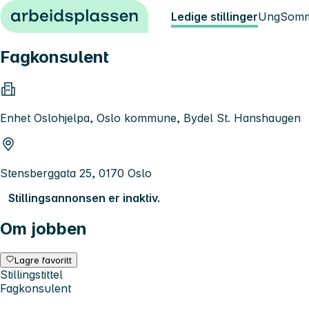
Hopp til innhold
Ledige stillinger
Ung
Somm
Fagkonsulent
Enhet Oslohjelpa, Oslo kommune, Bydel St. Hanshaugen
Stensberggata 25, 0170 Oslo
Stillingsannonsen er inaktiv.
Om jobben
Lagre favoritt
Stillingstittel
Fagkonsulent