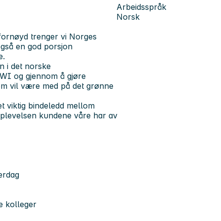
Arbeidsspråk
Norsk
 fornøyd trenger vi Norges
også en god porsjon
e.
 i det norske
KIWI og gjennom å gjøre
om vil være med på det grønne
t viktig bindeledd mellom
opplevelsen kundene våre har av
verdag
e kolleger