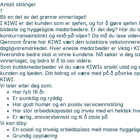
Antall stillinger
1
Bli en del av det grønne vinnerlaget!
I KIWI er det kunden som er sjefen, og for å gjøre sjefen
blideste og hyggeligste medarbeidere. Er det deg? Har du 
konkurranseinstinkt og «stå-på-vilje»? Da må du lese vider
Gjennom årene har KIWI vært den soleklare vekstvinneren
dagligvaremarkedet. Hver eneste medarbeider er viktig i 
hverandre bedre skal vi vinne kundene. Nå søker vi deg s
vinnerlaget, og bidra til å ta oss videre.
Som butikkmedarbeider vil du være KIWIs ansikt utad og e
kunden og kjeden. Ditt bidrag vil være med på å påvirke 
KIWI.
Vi leter etter deg som:
Har fylt 18 år
Er punktlig og ryddig
Har godt humør og en positiv serviceinnstilling
Har stor arbeidskapasitet og trives med en hektisk h
Er ærlig, ansvarsbevisst og til å stole på
Vi kan tilby:
En sosial og trivelig arbeidsplass med masse hyggelig
Grundig opplæring