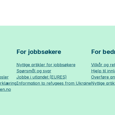
For jobbsøkere
For bedr
Nyttige artikler for jobbsøkere
Vilkår og ret
Spørsmål og svar
Hjelp til inn
sler
Jobbe i utlandet (EURES)
Overføre a
erklæring
Information to refugees from Ukraine
Nyttige artik
sen.no