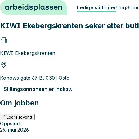
Hopp til innhold
Ledige stillinger
Ung
Somm
KIWI Ekebergskrenten søker etter but
KIWI Ekebergskrenten
Konows gate 67 B, 0301 Oslo
Stillingsannonsen er inaktiv.
Om jobben
Lagre favoritt
Oppstart
29. mai 2026