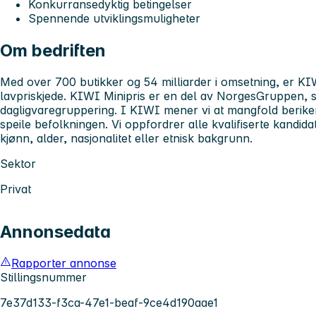
Konkurransedyktig betingelser
Spennende utviklingsmuligheter
Om bedriften
Med over 700 butikker og 54 milliarder i omsetning, er KIW
lavpriskjede. KIWI Minipris er en del av NorgesGruppen, s
dagligvaregruppering. I KIWI mener vi at mangfold berike
speile befolkningen. Vi oppfordrer alle kvalifiserte kandida
kjønn, alder, nasjonalitet eller etnisk bakgrunn.
Sektor
Privat
Annonsedata
Rapporter annonse
Stillingsnummer
7e37d133-f3ca-47e1-beaf-9ce4d190aae1