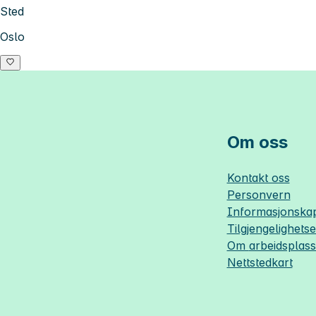
Sted
Oslo
Om oss
Kontakt oss
Personvern
Informasjonskap
Tilgjengelighets
Om
arbeidsplas
Nettstedkart