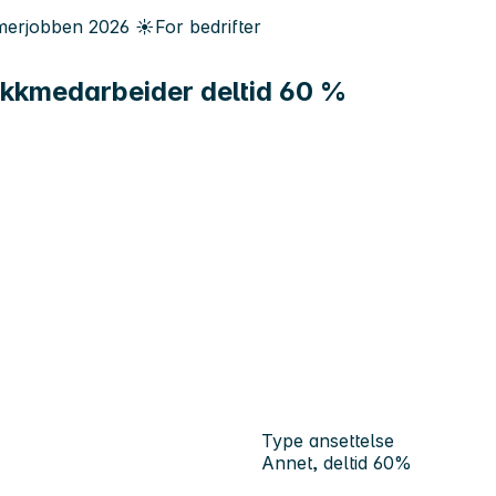
erjobben
2026
☀️
For bedrifter
ikkmedarbeider deltid 60 %
Type ansettelse
Annet, deltid 60%