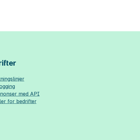
ifter
ningslinjer
logging
nnonser med API
ler for bedrifter