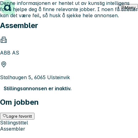
Denne informasjonen er hentet ut av kunstig intelligens
Hopp til innhold
Meny
for å hjelpe deg å finne relevante jobber. I noen få tilfeller
kan det være feil, så husk å sjekke hele annonsen.
Assembler
ABB AS
Stalhaugen 5, 6065 Ulsteinvik
Stillingsannonsen er inaktiv.
Om jobben
Lagre favoritt
Stillingstittel
Assembler