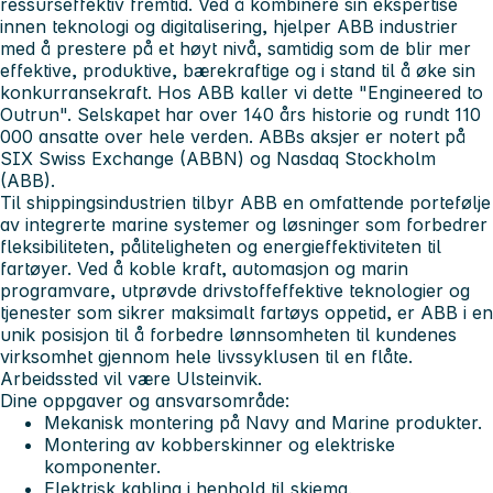
ressurseffektiv fremtid. Ved å kombinere sin ekspertise
innen teknologi og digitalisering, hjelper ABB industrier
med å prestere på et høyt nivå, samtidig som de blir mer
effektive, produktive, bærekraftige og i stand til å øke sin
konkurransekraft. Hos ABB kaller vi dette "Engineered to
Outrun". Selskapet har over 140 års historie og rundt 110
000 ansatte over hele verden. ABBs aksjer er notert på
SIX Swiss Exchange (ABBN) og Nasdaq Stockholm
(ABB).
Til shippingsindustrien tilbyr ABB en omfattende portefølje
av integrerte marine systemer og løsninger som forbedrer
fleksibiliteten, påliteligheten og energieffektiviteten til
fartøyer. Ved å koble kraft, automasjon og marin
programvare, utprøvde drivstoffeffektive teknologier og
tjenester som sikrer maksimalt fartøys oppetid, er ABB i en
unik posisjon til å forbedre lønnsomheten til kundenes
virksomhet gjennom hele livssyklusen til en flåte.
Arbeidssted vil være Ulsteinvik.
Dine oppgaver og ansvarsområde:
Mekanisk montering på Navy and Marine produkter.
Montering av kobberskinner og elektriske
komponenter.
Elektrisk kabling i henhold til skjema.