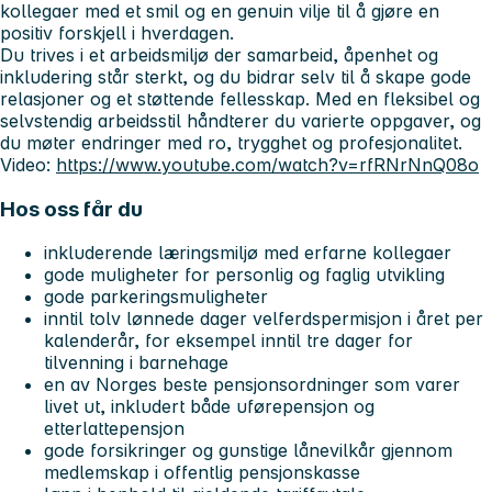
kollegaer med et smil og en genuin vilje til å gjøre en
positiv forskjell i hverdagen.
Du trives i et arbeidsmiljø der samarbeid, åpenhet og
inkludering står sterkt, og du bidrar selv til å skape gode
relasjoner og et støttende fellesskap. Med en fleksibel og
selvstendig arbeidsstil håndterer du varierte oppgaver, og
du møter endringer med ro, trygghet og profesjonalitet.
Video:
https://www.youtube.com/watch?v=rfRNrNnQ08o
Hos oss får du
inkluderende læringsmiljø med erfarne kollegaer
gode muligheter for personlig og faglig utvikling
gode parkeringsmuligheter
inntil tolv lønnede dager velferdspermisjon i året per
kalenderår, for eksempel inntil tre dager for
tilvenning i barnehage
en av Norges beste pensjonsordninger som varer
livet ut, inkludert både uførepensjon og
etterlattepensjon
gode forsikringer og gunstige lånevilkår gjennom
medlemskap i offentlig pensjonskasse