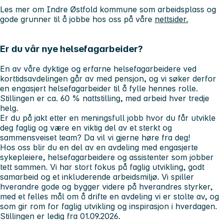
Les mer om Indre Østfold kommune som arbeidsplass og
gode grunner til å jobbe hos oss på våre
nettsider.
Er du vår nye helsefagarbeider?
En av våre dyktige og erfarne helsefagarbeidere ved
korttidsavdelingen går av med pensjon, og vi søker derfor
en engasjert helsefagarbeider til å fylle hennes rolle.
Stillingen er ca. 60 % nattstilling, med arbeid hver tredje
helg.
Er du på jakt etter en meningsfull jobb hvor du får utvikle
deg faglig og være en viktig del av et sterkt og
sammensveiset team? Da vil vi gjerne høre fra deg!
Hos oss blir du en del av en avdeling med engasjerte
sykepleiere, helsefagarbeidere og assistenter som jobber
tett sammen. Vi har stort fokus på faglig utvikling, godt
samarbeid og et inkluderende arbeidsmiljø. Vi spiller
hverandre gode og bygger videre på hverandres styrker,
med et felles mål om å drifte en avdeling vi er stolte av, og
som gir rom for faglig utvikling og inspirasjon i hverdagen.
Stillingen er ledig fra 01.09.2026.