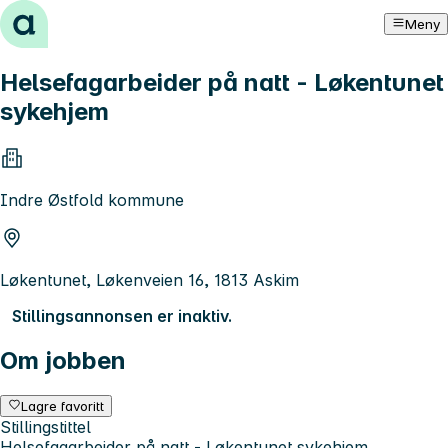
Hopp til innhold
Meny
Helsefagarbeider på natt - Løkentunet
sykehjem
Indre Østfold kommune
Løkentunet, Løkenveien 16, 1813 Askim
Stillingsannonsen er inaktiv.
Om jobben
Lagre favoritt
Stillingstittel
Helsefagarbeider på natt - Løkentunet sykehjem