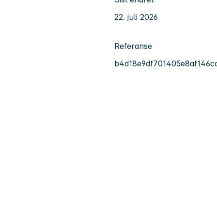
22. juli 2026
Referanse
b4d18e9df701405e8af146c