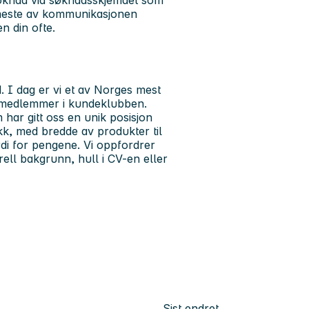
 søknad via søknadsskjemaet som
t meste av kommunikasjonen
n din ofte.
1. I dag er vi et av Norges mest
r medlemmer i kundeklubben.
 har gitt oss en unik posisjon
kk, med bredde av produkter til
di for pengene. Vi oppfordrer
urell bakgrunn, hull i CV-en eller
Sist endret