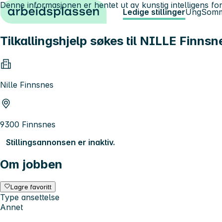
Denne informasjonen er hentet ut av kunstig intelligens for
Hopp til innhold
Ledige stillinger
Ung
Somm
Tilkallingshjelp søkes til NILLE Finnsn
Nille Finnsnes
9300 Finnsnes
Stillingsannonsen er inaktiv.
Om jobben
Lagre favoritt
Type ansettelse
Annet