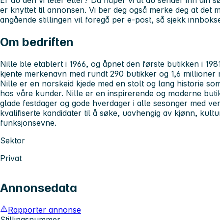
Er du den vi leter etter? Da håper vi at du sender inn din
er knyttet til annonsen. Vi ber deg også merke deg at de
angående stillingen vil foregå per e-post, så sjekk innbokse
Om bedriften
Nille ble etablert i 1966, og åpnet den første butikken i 198
kjente merkenavn med rundt 290 butikker og 1,6 millione
Nille er en norskeid kjede med en stolt og lang historie som
hos våre kunder. Nille er en inspirerende og moderne buti
glade festdager og gode hverdager i alle sesonger med ver
kvalifiserte kandidater til å søke, uavhengig av kjønn, kult
funksjonsevne.
Sektor
Privat
Annonsedata
Rapporter annonse
Stillingsnummer