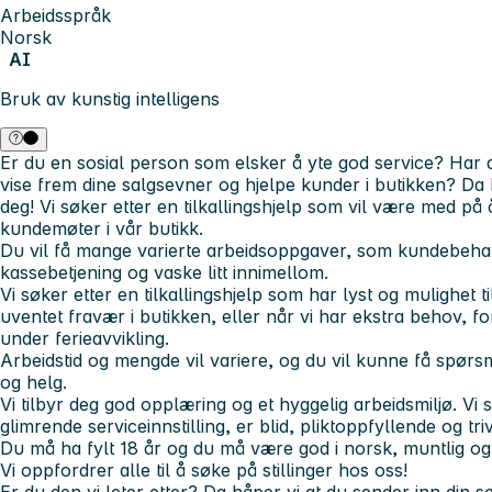
Arbeidsspråk
Norsk
AI
Bruk av kunstig intelligens
Er du en sosial person som elsker å yte god service? Har 
vise frem dine salgsevner og hjelpe kunder i butikken? Da h
deg! Vi søker etter en tilkallingshjelp som vil være med på 
kundemøter i vår butikk.
Du vil få mange varierte arbeidsoppgaver, som kundebehand
kassebetjening og vaske litt innimellom.
Vi søker etter en tilkallingshjelp som har lyst og mulighet ti
uventet fravær i butikken, eller når vi har ekstra behov, 
under ferieavvikling.
Arbeidstid og mengde vil variere, og du vil kunne få spør
og helg.
Vi tilbyr deg god opplæring og et hyggelig arbeidsmiljø. Vi
glimrende serviceinnstilling, er blid, pliktoppfyllende og tr
Du må ha fylt 18 år og du må være god i norsk, muntlig og s
Vi oppfordrer alle til å søke på stillinger hos oss!