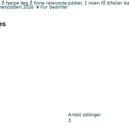
 å hjelpe deg å finne relevante jobber. I noen få tilfeller 
erjobben
2026
☀️
For bedrifter
es
Antall stillinger
3