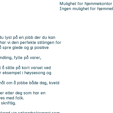
Mulighet for hjemmekontor
Ingen mulighet for hjemme
du lyst på en jobb der du kan
ar vi den perfekte stillingen for
å spre glede og gi positive
ling, fylle på varer,
l å stille på kort varsel ved
for eksempel i høysesong og
smål om å jobbe
både dag, kveld
 ser etter deg som har en
ives med folk.
kriftlig.