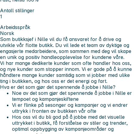
Antall stillinger
1
Arbeidsspråk
Norsk
Som butikksjef i Nille vil du få ansvaret for å
drive og
utvikle vår flotte butikk
. Du vil lede et team av dyktige og
engasjerte medarbeidere, som sammen med deg vil skape
en unik og positiv handleopplevelse for kundene våre.
Vi har mange dedikerte kunder som ofte handler hos oss,
og nye kunder som stopper innom. Vi er gode på å kunne
håndtere mange kunder samtidig som vi jobber med ulike
ting i butikken, og hos oss er det
energi
og
fart
.
Hva er det som gjør det spennende å jobbe i Nille?
Noe av det som gjør det spennende å jobbe i Nille er
tempoet og kampanjeskiftene
Vi er flinke på sesonger og kampanjer og vi endrer
uttrykk i fronten av butikken vår ofte
Hos oss vil du bli god på å jobbe med det visuelle
uttrykket i butikk, få forståelse av stiler og trender,
optimal oppbygging av kampanjeområder og