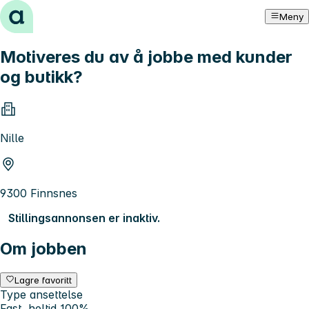
Hopp til innhold
Meny
Motiveres du av å jobbe med kunder
og butikk?
Nille
9300 Finnsnes
Stillingsannonsen er inaktiv.
Om jobben
Lagre favoritt
Type ansettelse
Fast, heltid 100%