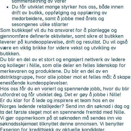
sammensetning av varer
Du får utviklet mange styrker hos oss, både innen
drift av butikk, oppfølging og opplæring av
medarbeidere, samt å jobbe med årets og
sesongenes ulike stilarter
Som butikksjef vil du ha ansvaret for å planlegge og
gjennomføre definerte aktiviteter, samt sikre at butikken
leverer på kundeopplevelse, drift og resultat.
Du vil også
være en viktig brikke for videre vekst og utvikling av
butikken.
Du blir en del av et stort og engasjert nettverk av ledere
og kolleger i Nille, som alle deler en felles lidenskap for
merkevaren og produktene. Du blir en del av en
distriktsgruppe, hvor alle jobber mot et felles mål: å skape
enestående kundeopplevelser.
Hos oss får du en variert og spennende jobb, hvor du blir
utfordret og får utviklet deg.
Det er gøy å jobbe i Nille!
Er du klar for å lede og inspirere et team hos en av
Norges ledende retailkjeder?
Send inn din søknad i dag og
ta det første steget mot en spennende fremtid med Nille.
Vi gjør oppmerksom på at søknaden må sendes inn via
søknadsskjemaet tilknyttet denne annonsen. Vi benytter
Experian for kredittsjekk av aktuelle kandidater.