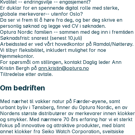
Kvalitet -- endringsvilje -- engasjement?
Er
du
klar for en spennende digital rolle med sterke,
globale merkevarer-- utenfor Oslo?
Da ser vi frem til å høre fra
deg
, og ber deg skrive en
personlig søknad og legge ved CV i søknaden.
Optura Nordic familien -- sammen med deg inn i fremtiden
Søknadsfrist: snarest (senest 10.juli)
Arbeidssted er ved vårt hovedkontor på Ramdal/Nøtterøy.
Vi tilbyr fleksibilitet, inkludert mulighet for noe
hjemmekontor.
For spørsmål om stillingen, kontakt Daglig leder Ann
Kristin Bergh på
ann.kristin@optura.no
Tiltredelse etter avtale.
Om bedriften
Med nærhet til vakker natur på Færder-øyene, samt
urbant byliv i Tønsberg, finner du Optura Nordic, en av
Nordens største distributører av merkevarer innen klokker
og smykker. Med nærmere 70 års erfaring har vi et sterkt
fokus på innovative og attraktive produkter, med blant
annet klokker fra Seiko Watch Corporation, sveitsiske