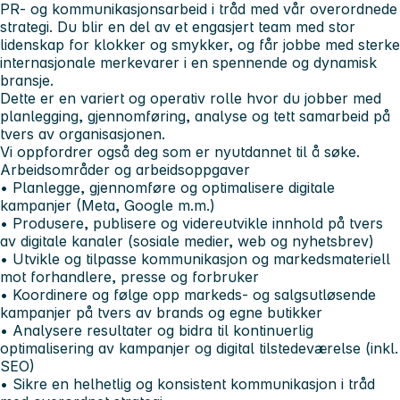
PR- og kommunikasjonsarbeid i tråd med vår overordnede
strategi. Du blir en del av et engasjert team med stor
lidenskap for klokker og smykker, og får jobbe med sterke
internasjonale merkevarer i en spennende og dynamisk
bransje.
Dette er en variert og operativ rolle hvor du jobber med
planlegging, gjennomføring, analyse og tett samarbeid på
tvers av organisasjonen.
Vi oppfordrer også deg som er nyutdannet til å søke.
Arbeidsområder og arbeidsoppgaver
•
Planlegge, gjennomføre og optimalisere digitale
kampanjer (Meta, Google m.m.)
• Produsere, publisere og videreutvikle innhold på tvers
av digitale kanaler (sosiale medier, web og nyhetsbrev)
• Utvikle og tilpasse kommunikasjon og markedsmateriell
mot forhandlere, presse og forbruker
• Koordinere og følge opp markeds- og salgsutløsende
kampanjer på tvers av brands og egne butikker
• Analysere resultater og bidra til kontinuerlig
optimalisering av kampanjer og digital tilstedeværelse (inkl.
SEO)
• Sikre en helhetlig og konsistent kommunikasjon i tråd