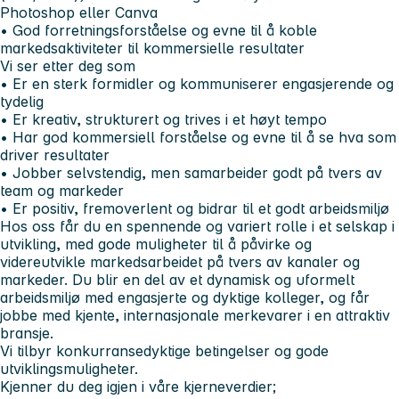
Photoshop eller Canva
• God forretningsforståelse og evne til å koble
markedsaktiviteter til kommersielle resultater
Vi ser etter deg som
• Er en sterk formidler og kommuniserer engasjerende og
tydelig
• Er kreativ, strukturert og trives i et høyt tempo
• Har god kommersiell forståelse og evne til å se hva som
driver resultater
• Jobber selvstendig, men samarbeider godt på tvers av
team og markeder
• Er positiv, fremoverlent og bidrar til et godt arbeidsmiljø
Hos oss får du en spennende og variert rolle i et selskap i
utvikling, med gode muligheter til å påvirke og
videreutvikle markedsarbeidet på tvers av kanaler og
markeder. Du blir en del av et dynamisk og uformelt
arbeidsmiljø med engasjerte og dyktige kolleger, og får
jobbe med kjente, internasjonale merkevarer i en attraktiv
bransje.
Vi tilbyr konkurransedyktige betingelser og gode
utviklingsmuligheter.
Kjenner du deg igjen i våre kjerneverdier;