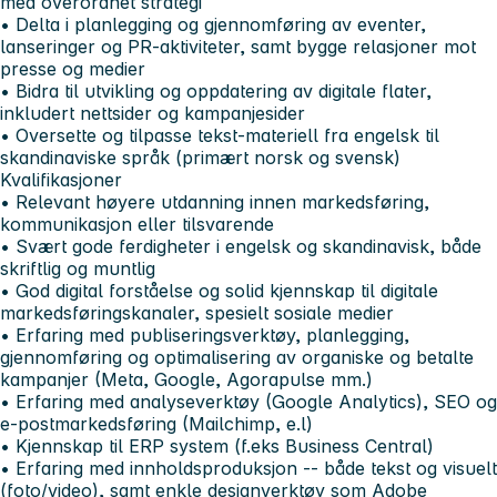
med overordnet strategi
• Delta i planlegging og gjennomføring av eventer,
lanseringer og PR-aktiviteter, samt bygge relasjoner mot
presse og medier
• Bidra til utvikling og oppdatering av digitale flater,
inkludert nettsider og kampanjesider
• Oversette og tilpasse tekst-materiell fra engelsk til
skandinaviske språk (primært norsk og svensk)
Kvalifikasjoner
• Relevant høyere utdanning innen markedsføring,
kommunikasjon eller tilsvarende
• Svært gode ferdigheter i engelsk og skandinavisk, både
skriftlig og muntlig
• God digital forståelse og solid kjennskap til digitale
markedsføringskanaler, spesielt sosiale medier
• Erfaring med publiseringsverktøy, planlegging,
gjennomføring og optimalisering av organiske og betalte
kampanjer (Meta, Google, Agorapulse mm.)
• Erfaring med analyseverktøy (Google Analytics), SEO og
e-postmarkedsføring (Mailchimp, e.l)
• Kjennskap til ERP system (f.eks Business Central)
• Erfaring med innholdsproduksjon -- både tekst og visuelt
(foto/video), samt enkle designverktøy som Adobe