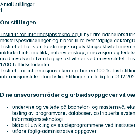
Antall stillinger
1
Om stillingen
Institutt for informasjonsteknologi
tilbyr fire bachelorstudi
masterspesialiseringer og bidrar til to tverrfaglige doktor
Instituttet har stor forsknings- og utviklingsaktivitet innen
inkludert informatikk, naturvitenskap, innovasjon og ledels
grad involvert i tverrfaglige aktiviteter ved universitetet. I
1700 fulltidsstudenter.
Institutt for informasjonsteknologi har en 100 % fast still
informasjonsteknologi ledig. Stillingen er ledig fra 01.12.202
Dine ansvarsområder og arbeidsoppgaver vil væ
undervise og veilede på bachelor- og masternivå, e
testing av programvare, databaser, distribuerte syst
informasjonsteknologi
bidra til utvikling av studieprogrammene ved institutte
utføre faglig-administrative oppgaver