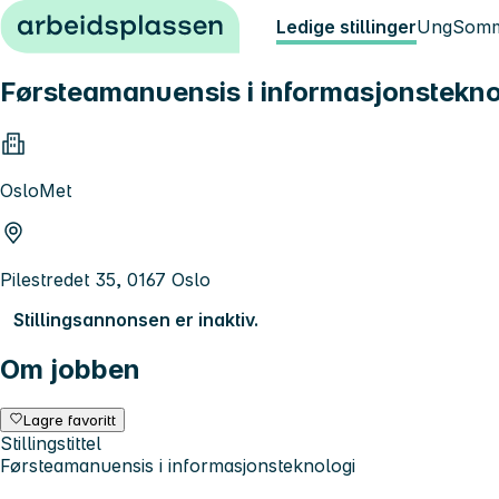
Hopp til innhold
Ledige stillinger
Ung
Somm
Førsteamanuensis i informasjonstekno
OsloMet
Pilestredet 35, 0167 Oslo
Stillingsannonsen er inaktiv.
Om jobben
Lagre favoritt
Stillingstittel
Førsteamanuensis i informasjonsteknologi