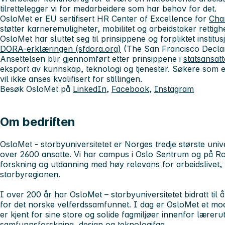
tilrettelegger vi for medarbeidere som har behov for det.
OsloMet er EU sertifisert HR Center of Excellence for
Cha
støtter karrieremuligheter, mobilitet og arbeidstaker rettigh
OsloMet har sluttet seg til prinsippene og forpliktet institus
DORA-erklæringen (sfdora.org)
(The San Francisco Decla
Ansettelsen blir gjennomført etter prinsippene i
statsansat
eksport av kunnskap, teknologi og tjenester. Søkere som er
vil ikke anses kvalifisert for stillingen.
Besøk OsloMet på
LinkedIn
,
Facebook
,
Instagram
Om bedriften
OsloMet - storbyuniversitetet
er Norges tredje største univ
over 2600 ansatte. Vi har campus i Oslo Sentrum og på R
forskning og utdanning med høy relevans for arbeidslivet, 
storbyregionen.
I over 200 år har OsloMet – storbyuniversitetet
bidratt ti
for det norske velferdssamfunnet. I dag er OsloMet et mo
er kjent for sine store og solide fagmiljøer innenfor læreru
samfunnsforskning, design og teknologifag.