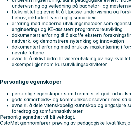
undervisning og veiledning på bachelor- og masterni
fleksibilitet og evne til å tilpasse undervisning og fors
behov, inkludert tverrfaglig samarbeid
erfaring med moderne utviklingsmetoder som agentisk
engineering) og KI-assistert programvareutvikling
dokumentert erfaring til å skaffe ekstern forskningsfi
nettverk, og demonstrere nytenking og innovasjon
dokumentert erfaring med bruk av maskinlæring i forsk
nevnte feltene
evne til å aktivt bidra til videreutvikling av høy kvalitet
eksempel gjennom kursutviklingsaktiviteter
Personlige egenskaper
personlige egenskaper som fremmer et godt arbeidsm
gode samarbeids- og kommunikasjonsevner med stude
evne til å dele vitenskapelig kunnskap og engasjere 
foredrag og samfunnsaktiviteter
Personlig egnethet vil bli vektlagt.
OsloMet gjennomfører prøving av pedagogiske kvalifikasjon