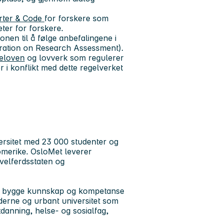
rter & Code
for forskere som
eter for forskere.
jonen til å følge anbefalingene i
ration on Research Assessment).
teloven
og lovverk som regulerer
 i konflikt med dette regelverket
ersitet med 23 000 studenter og
omerike. OsloMet leverer
velferdsstaten og
l å bygge kunnskap og kompetanse
derne og urbant universitet som
tdanning, helse- og sosialfag,