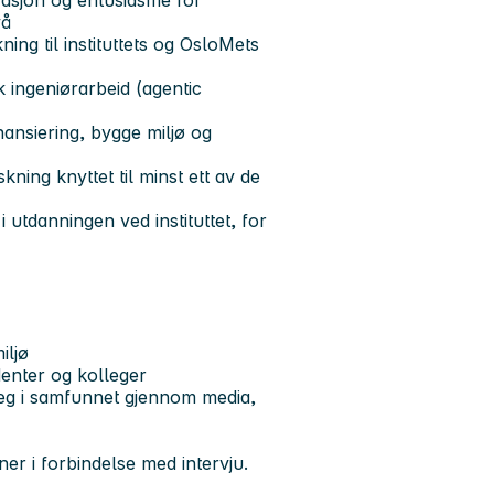
vå
kning til instituttets og OsloMets
 ingeniørarbeid (agentic
nansiering, bygge miljø og
ning knyttet til minst ett av de
 i utdanningen ved instituttet, for
iljø
nter og kolleger
seg i samfunnet gjennom media,
er i forbindelse med intervju.