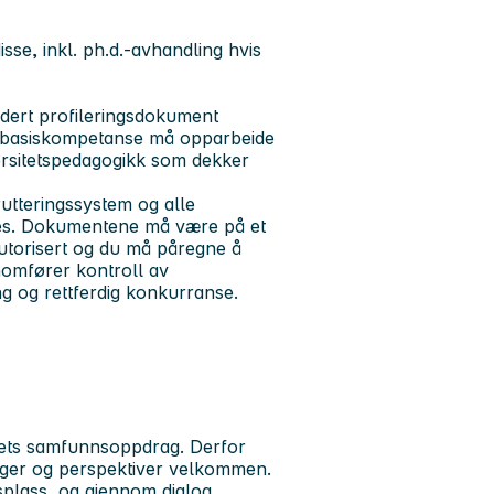
isse, inkl. ph.d.-avhandling hvis
dert profileringsdokument
k basiskompetanse må opparbeide
iversitetspedagogikk som dekker
utteringssystem og alle
les. Dokumentene må være på et
utorisert og du må påregne å
nnomfører kontroll av
ng og rettferdig konkurranse.
Mets samfunnsoppdrag. Derfor
nger og perspektiver velkommen.
splass, og gjennom dialog