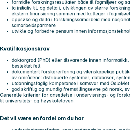
formidle forskningsresultater både til fagmiljøer og s
ta initiativ til, og delta i, utviklingen av større fors
ekstern finansiering sammen med kolleger i fagmiljøe
oppsøke og delta i forskningssamarbeid med nasjonal
samarbeidspartnere
utvikle og forbedre pensum innen informasjonsteknol
Kvalifikasjonskrav
doktorgrad (PhD) eller tilsvarende innen informatikk, 
beslektet felt
dokumentert forskererfaring og vitenskapelige publikasj
av områdene: distribuerte systemer, databaser, syst
utdanningsfaglig kompetanse i samsvar med OsloMet
god skriftlig og muntlig fremstillingsevne på norsk, 
Generelle kriterier for ansettelse i undervisnings- og forsk
til universitets- og høyskoleloven.
Det vil være en fordel om du har
undervisningserfaring, samt pedagogiske evner, moti