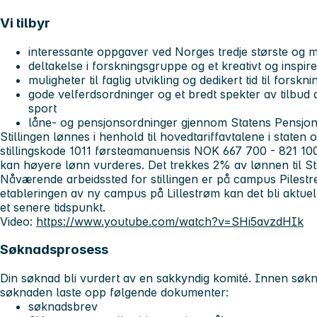
Vi tilbyr
interessante oppgaver ved Norges tredje største og m
deltakelse i forskningsgruppe og et kreativt og inspir
muligheter til faglig utvikling og dedikert tid til forskn
gode velferdsordninger og et bredt spekter av tilbud a
sport
låne- og pensjonsordninger gjennom Statens Pensjo
Stillingen lønnes i henhold til hovedtariffavtalene i staten 
stillingskode 1011 førsteamanuensis NOK 667 700 - 821 100.
kan høyere lønn vurderes. Det trekkes 2% av lønnen til S
Nåværende arbeidssted for stillingen er på campus Pilestre
etableringen av ny campus på Lillestrøm kan det bli aktue
et senere tidspunkt.
Video:
https://www.youtube.com/watch?v=SHi5avzdHIk
Søknadsprosess
Din søknad bli vurdert av en sakkyndig komité. Innen sø
søknaden laste opp følgende dokumenter:
søknadsbrev