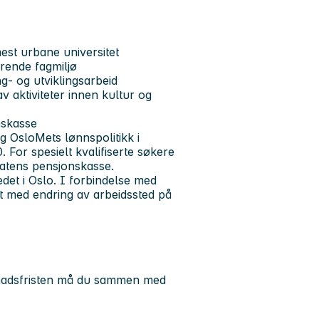
est urbane universitet
erende fagmiljø
ing- og utviklingsarbeid
v aktiviteter innen kultur og
nskasse
og OsloMets lønnspolitikk i
 For spesielt kvalifiserte søkere
tatens pensjonskasse.
det i Oslo. I forbindelse med
lt med endring av arbeidssted på
knadsfristen må du sammen med