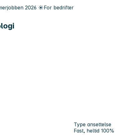
erjobben
2026
☀️
For bedrifter
logi
Type ansettelse
Fast, heltid 100%