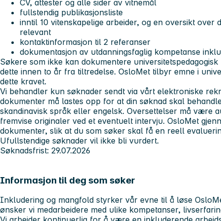
CV, attester og alle sider av vitnemål
fullstendig publikasjonsliste
inntil 10 vitenskapelige arbeider, og en oversikt over d
relevant
kontaktinformasjon til 2 referanser
dokumentasjon av utdanningsfaglig kompetanse inklu
Søkere som ikke kan dokumentere universitetspedagogis
dette innen to år fra tiltredelse. OsloMet tilbyr emne i un
dette kravet.
Vi behandler kun søknader sendt via vårt elektroniske rekr
dokumenter må lastes opp for at din søknad skal behand
skandinavisk språk eller engelsk. Oversettelser må være a
fremvise originaler ved et eventuelt intervju. OsloMet gje
dokumenter, slik at du som søker skal få en reell evalueri
Ufullstendige søknader vil ikke bli vurdert.
Søknadsfrist: 29.07.2026
Informasjon til deg som søker
Inkludering og mangfold styrker vår evne til å løse Oslo
ønsker vi medarbeidere med ulike kompetanser, livserfari
Vi arbeider kontinuerlig for å være en inkluderende arbeid