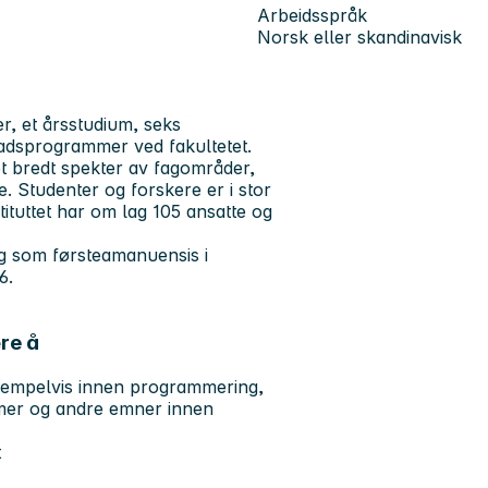
Arbeidsspråk
Norsk eller skandinavisk
er, et årsstudium, seks
gradsprogrammer ved fakultetet.
 et bredt spekter av fagområder,
e. Studenter og forskere er i stor
nstituttet har om lag 105 ansatte og
ing som førsteamanuensis i
6.
re å
ksempelvis innen programmering,
emer og andre emner innen
t