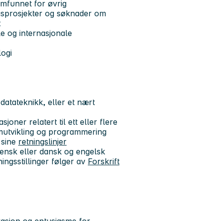
amfunnet for øvrig
kningsprosjekter og søknader om
t
e og internasjonale
ogi
datateknikk, eller et nært
oner relatert til ett eller flere
emutvikling og programmering
 sine
retningslinjer
svensk eller dansk og engelsk
ningsstillinger følger av
Forskrift
vasjon og entusiasme for