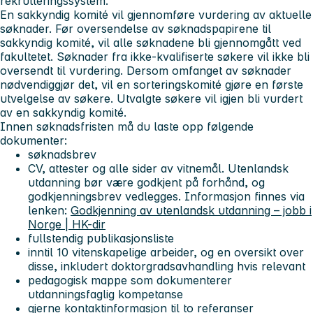
rekrutteringssystem.
En sakkyndig komité vil gjennomføre vurdering av aktuelle
søknader. Før oversendelse av søknadspapirene til
sakkyndig komité, vil alle søknadene bli gjennomgått ved
fakultetet. Søknader fra ikke-kvalifiserte søkere vil ikke bli
oversendt til vurdering. Dersom omfanget av søknader
nødvendiggjør det, vil en sorteringskomité gjøre en første
utvelgelse av søkere. Utvalgte søkere vil igjen bli vurdert
av en sakkyndig komité.
Innen søknadsfristen må du laste opp følgende
dokumenter:
søknadsbrev
CV, attester og alle sider av vitnemål. Utenlandsk
utdanning bør være godkjent på forhånd, og
godkjenningsbrev vedlegges. Informasjon finnes via
lenken:
Godkjenning av utenlandsk utdanning – jobb i
Norge | HK-dir
fullstendig publikasjonsliste
inntil 10 vitenskapelige arbeider, og en oversikt over
disse, inkludert doktorgradsavhandling hvis relevant
pedagogisk mappe som dokumenterer
utdanningsfaglig kompetanse
gjerne kontaktinformasjon til to referanser