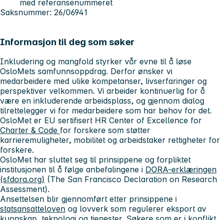
med referansenummeret
Saksnummer: 26/06941
Informasjon til deg som søker
Inkludering og mangfold styrker vår evne til å løse
OsloMets samfunnsoppdrag. Derfor ønsker vi
medarbeidere med ulike kompetanser, livserfaringer og
perspektiver velkommen. Vi arbeider kontinuerlig for å
være en inkluderende arbeidsplass, og gjennom dialog
tilrettelegger vi for medarbeidere som har behov for det.
OsloMet er EU sertifisert HR Center of Excellence for
Charter & Code
for forskere som støtter
karrieremuligheter, mobilitet og arbeidstaker rettigheter for
forskere.
OsloMet har sluttet seg til prinsippene og forpliktet
institusjonen til å følge anbefalingene i
DORA-erklæringen
(sfdora.org)
(The San Francisco Declaration on Research
Assessment).
Ansettelsen blir gjennomført etter prinsippene i
statsansatteloven
og lovverk som regulerer eksport av
kunnskap, teknologi og tjenester. Søkere som er i konflikt