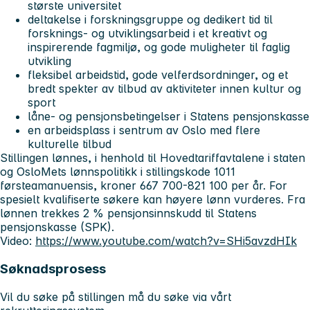
største universitet
deltakelse i forskningsgruppe og dedikert tid til
forsknings- og utviklingsarbeid i et kreativt og
inspirerende fagmiljø, og gode muligheter til faglig
utvikling
fleksibel arbeidstid, gode velferdsordninger, og et
bredt spekter av tilbud av aktiviteter innen kultur og
sport
låne- og pensjonsbetingelser i Statens pensjonskasse
en arbeidsplass i sentrum av Oslo med flere
kulturelle tilbud
Stillingen lønnes, i henhold til Hovedtariffavtalene i staten
og OsloMets lønnspolitikk i stillingskode 1011
førsteamanuensis, kroner 667 700-821 100 per år. For
spesielt kvalifiserte søkere kan høyere lønn vurderes. Fra
lønnen trekkes 2 % pensjonsinnskudd til Statens
pensjonskasse (SPK).
Video:
https://www.youtube.com/watch?v=SHi5avzdHIk
Søknadsprosess
Vil du søke på stillingen må du søke via vårt