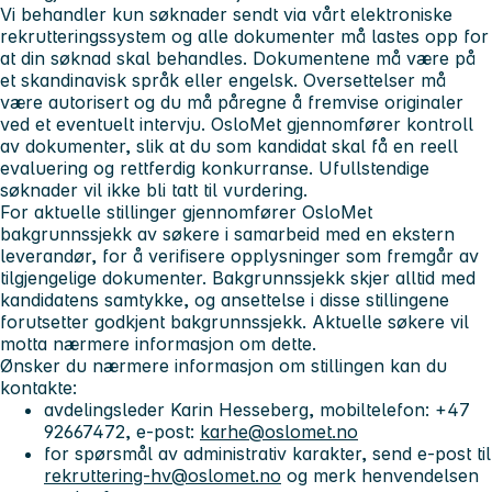
Vi behandler kun søknader sendt via vårt elektroniske
rekrutteringssystem og alle dokumenter må lastes opp for
at din søknad skal behandles. Dokumentene må være på
et skandinavisk språk eller engelsk. Oversettelser må
være autorisert og du må påregne å fremvise originaler
ved et eventuelt intervju. OsloMet gjennomfører kontroll
av dokumenter, slik at du som kandidat skal få en reell
evaluering og rettferdig konkurranse. Ufullstendige
søknader vil ikke bli tatt til vurdering.
For aktuelle stillinger gjennomfører OsloMet
bakgrunnssjekk av søkere i samarbeid med en ekstern
leverandør, for å verifisere opplysninger som fremgår av
tilgjengelige dokumenter. Bakgrunnssjekk skjer alltid med
kandidatens samtykke, og ansettelse i disse stillingene
forutsetter godkjent bakgrunnssjekk. Aktuelle søkere vil
motta nærmere informasjon om dette.
Ønsker du nærmere informasjon om stillingen kan du
kontakte:
avdelingsleder Karin Hesseberg, mobiltelefon: +47
92667472, e-post:
karhe@oslomet.no
for spørsmål av administrativ karakter, send e-post til
rekruttering-hv@oslomet.no
og merk henvendelsen