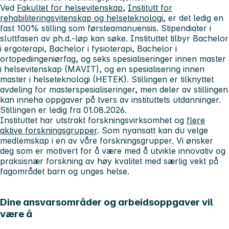
Ved
Fakultet for helsevitenskap
,
Institutt for
rehabiliteringsvitenskap og helseteknologi
, er det ledig en
fast 100% stilling som førsteamanuensis. Stipendiater i
sluttfasen av ph.d.-løp kan søke. Instituttet tilbyr Bachelor
i ergoterapi, Bachelor i fysioterapi, Bachelor i
ortopediingeniørfag, og seks spesialiseringer innen master
i helsevitenskap (MAVIT), og en spesialisering innen
master i helseteknologi (HETEK). Stillingen er tilknyttet
avdeling for masterspesialiseringer, men deler av stillingen
kan inneha oppgaver på tvers av instituttets utdanninger.
Stillingen er ledig fra 01.08.2026.
Instituttet har utstrakt forskningsvirksomhet og
flere
aktive forskningsgrupper
. Som nyansatt kan du velge
medlemskap i en av våre forskningsgrupper. Vi ønsker
deg som er motivert for å være med å utvikle innovativ og
praksisnær forskning av høy kvalitet med særlig vekt på
fagområdet barn og unges helse.
Dine ansvarsområder og arbeidsoppgaver vil
være å