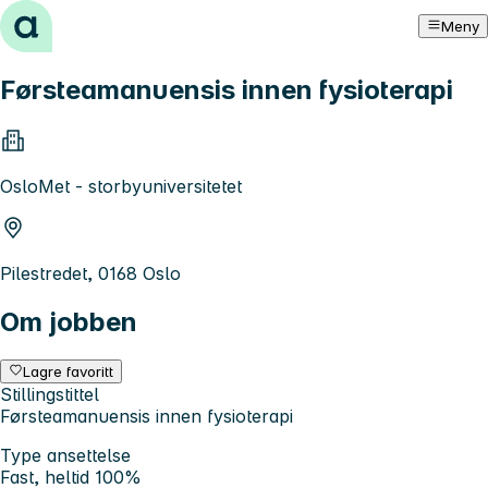
Hopp til innhold
Meny
Førsteamanuensis innen fysioterapi
OsloMet - storbyuniversitetet
Pilestredet, 0168 Oslo
Om jobben
Lagre favoritt
Stillingstittel
Førsteamanuensis innen fysioterapi
Type ansettelse
Fast, heltid 100%