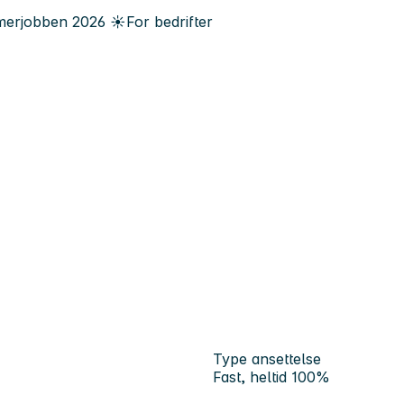
erjobben
2026
☀️
For bedrifter
Type ansettelse
Fast, heltid 100%