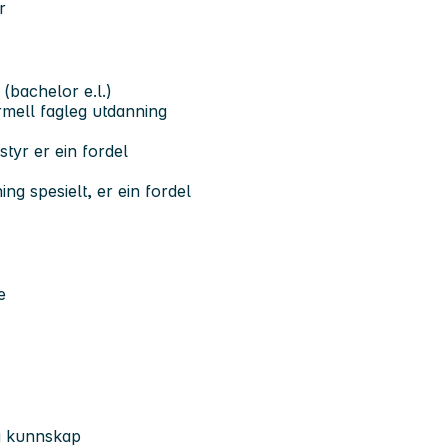
r
 (bachelor e.l.)
mell fagleg utdanning
styr er ein fordel
ng spesielt, er ein fordel
e
og kunnskap