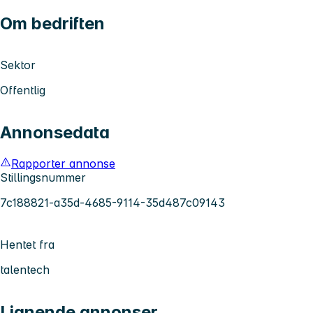
Om bedriften
Sektor
Offentlig
Annonsedata
Rapporter annonse
Stillingsnummer
7c188821-a35d-4685-9114-35d487c09143
Hentet fra
talentech
Lignende annonser