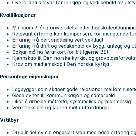
Overordna ansvar for innkjøp og vedlikehald av utsty
Kvalifikasjonar
Minimum 3-årig universitets- eller høgskuleutdanning
Relevant erfaring kan kompensere for manglande for
Erfaring frå personalleiing vert vektlagt
Erfaring frå drift og vedlikehald av bygg, anlegg og ut
Søkjar må ha førarkort for bil (gjerne BE)
Kjennskap til Den norske kyrkja, og gravplassforvaltni
Krav om medlemskap i Den norske kyrkja
Personlege eigenskapar
Lagbyggar som skaper gode relasjonar mellom tilsett
Gode evner til kommunikasjon og samarbeid
Likar å arbeide målretta, systematisk og planmessig
Vere fleksibel og kunna møta utfordringar
Vi tilbyr
Du blir del av ein engasjert stab med både erfaring 