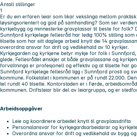
Antall stillinger
1
Er du ein erfaren leiar som likar vekslinga mellom praktisk
løysingsorientert og god på samhandling? Som ser verdien a
kyrkjebygg og minnesterke gravplassar til beste for folk? D
Sunnfjord kyrkjelege fellesråd har ledig 100% stilling som d
tilsette som har sitt daglege arbeid knytt dei 14 gravplassane.
overordna ansvar for drift og vedlikehald av 10 kyrkjer.
Kyrkjegarden og kyrkjene betyr mykje for folk i Sunnfjord,
glede. Fellesrådet ønskjer at både gravplassane og kyrkjene
forvaltninga er profesjonell og effektiv og at tilsette har g
Sunnfjord kyrkjelege fellesråd ligg i Sunnfjord prosti og sv
kommune. Folketalet i kommunen er på rundt 22.000. Den t
tel rundt 40 tilsette. Kontorstaden er i Førde, arbeidsområde 
kommunen. Driftsleiar blir del av leiargruppa, og er stedfort
Arbeidsoppgåver
Leie og koordinere arbeidet knytt til gravplassdrifta
Personalansvar for kyrkjegardsarbeidarar og kyrkjet
Overordna ansvar for drift og vedlikehald av bygg og