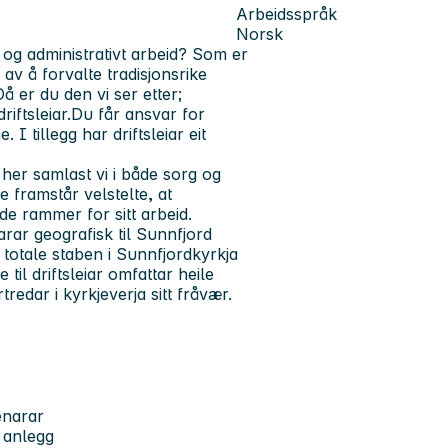
Arbeidsspråk
Norsk
 og administrativt arbeid? Som er
v å forvalte tradisjonsrike
å er du den vi ser etter;
riftsleiar.Du får ansvar for
 I tillegg har driftsleiar eit
 her samlast vi i både sorg og
 framstår velstelte, at
ode rammer for sitt arbeid.
arar geografisk til Sunnfjord
otale staben i Sunnfjordkyrkja
til driftsleiar omfattar heile
redar i kyrkjeverja sitt fråvær.
enarar
 anlegg