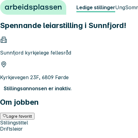
Hopp til innhold
Ledige stillinger
Ung
Somm
Spennande leiarstilling i Sunnfjord!
Sunnfjord kyrkjelege fellesråd
Kyrkjevegen 23F, 6809 Førde
Stillingsannonsen er inaktiv.
Om jobben
Lagre favoritt
Stillingstittel
Driftsleiar