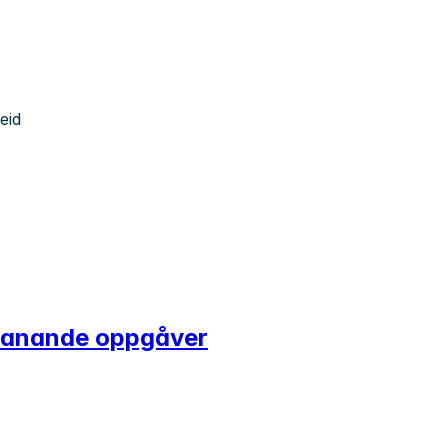
eid
 spanande oppgåver