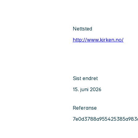
Nettsted
http://www.kirken.no/
Sist endret
15. juni 2026
Referanse
7e0d3788a955425385a983