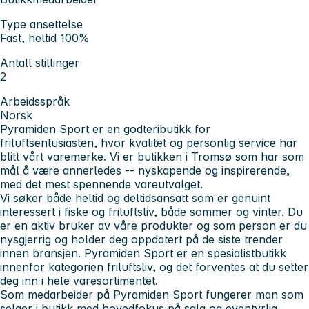
Type ansettelse
Fast, heltid 100%
Antall stillinger
2
Arbeidsspråk
Norsk
Pyramiden Sport er en godteributikk for
friluftsentusiasten, hvor kvalitet og personlig service har
blitt vårt varemerke. Vi er butikken i Tromsø som har som
mål å være annerledes -- nyskapende og inspirerende,
med det mest spennende vareutvalget.
Vi søker både heltid og deltidsansatt som er genuint
interessert i fiske og friluftsliv, både sommer og vinter. Du
er en aktiv bruker av våre produkter og som person er du
nysgjerrig og holder deg oppdatert på de siste trender
innen bransjen. Pyramiden Sport er en spesialistbutikk
innenfor kategorien friluftsliv, og det forventes at du setter
deg inn i hele varesortimentet.
Som medarbeider på Pyramiden Sport fungerer man som
selger i butikk med hovedfokus på salg og eventyrlig