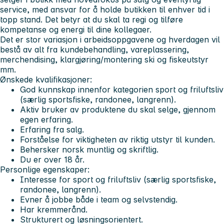
service, med ansvar for å holde butikken til enhver tid i
topp stand. Det betyr at du skal ta regi og tilføre
kompetanse og energi til dine kollegaer.
Det er stor variasjon i arbeidsoppgavene og hverdagen vil
bestå av alt fra kundebehandling, vareplassering,
merchendising, klargjøring/montering ski og fiskeutstyr
mm.
Ønskede kvalifikasjoner:
God kunnskap innenfor kategorien sport og friluftsliv
(særlig sportsfiske, randonee, langrenn).
Aktiv bruker av produktene du skal selge, gjennom
egen erfaring.
Erfaring fra salg.
Forståelse for viktigheten av riktig utstyr til kunden.
Behersker norsk muntlig og skriftlig.
Du er over 18 år.
Personlige egenskaper:
Interesse for sport og friluftsliv (særlig sportsfiske,
randonee, langrenn).
Evner å jobbe både i team og selvstendig.
Har kremmerånd.
Strukturert og løsningsorientert.