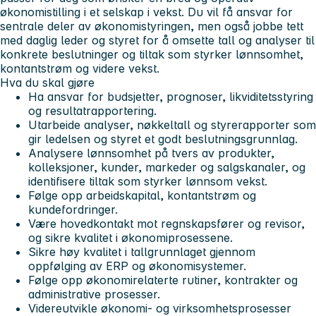
økonomistilling i et selskap i vekst. Du vil få ansvar for
sentrale deler av økonomistyringen, men også jobbe tett
med daglig leder og styret for å omsette tall og analyser til
konkrete beslutninger og tiltak som styrker lønnsomhet,
kontantstrøm og videre vekst.
Hva du skal gjøre
Ha ansvar for budsjetter, prognoser, likviditetsstyring
og resultatrapportering.
Utarbeide analyser, nøkkeltall og styrerapporter som
gir ledelsen og styret et godt beslutningsgrunnlag.
Analysere lønnsomhet på tvers av produkter,
kolleksjoner, kunder, markeder og salgskanaler, og
identifisere tiltak som styrker lønnsom vekst.
Følge opp arbeidskapital, kontantstrøm og
kundefordringer.
Være hovedkontakt mot regnskapsfører og revisor,
og sikre kvalitet i økonomiprosessene.
Sikre høy kvalitet i tallgrunnlaget gjennom
oppfølging av ERP og økonomisystemer.
Følge opp økonomirelaterte rutiner, kontrakter og
administrative prosesser.
Videreutvikle økonomi- og virksomhetsprosesser