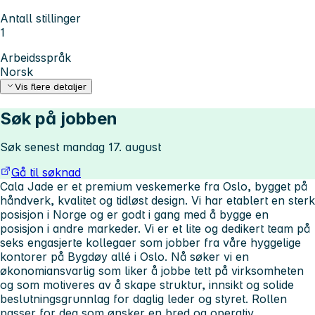
Antall stillinger
1
Arbeidsspråk
Norsk
Vis flere detaljer
Søk på jobben
Søk senest mandag 17. august
Gå til søknad
Cala Jade er et premium veskemerke fra Oslo, bygget på
håndverk, kvalitet og tidløst design. Vi har etablert en sterk
posisjon i Norge og er godt i gang med å bygge en
posisjon i andre markeder. Vi er et lite og dedikert team på
seks engasjerte kollegaer som jobber fra våre hyggelige
kontorer på Bygdøy allé i Oslo. Nå søker vi en
økonomiansvarlig som liker å jobbe tett på virksomheten
og som motiveres av å skape struktur, innsikt og solide
beslutningsgrunnlag for daglig leder og styret. Rollen
passer for deg som ønsker en bred og operativ