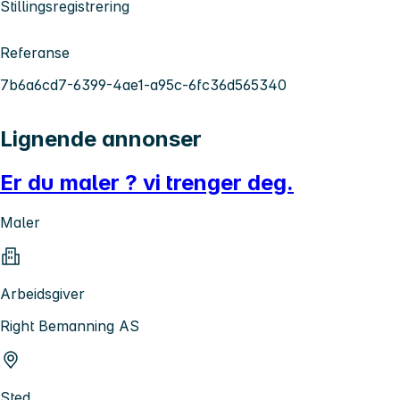
Stillingsregistrering
Referanse
7b6a6cd7-6399-4ae1-a95c-6fc36d565340
Lignende annonser
Er du maler ? vi trenger deg.
Maler
Arbeidsgiver
Right Bemanning AS
Sted