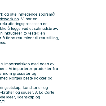
k og alle innledende spørsmål
micwork.no
. Vi har en
rekrutteringsprosessen er
r ikke å legge ved et søknadsbrev,
n inkluderer to tester: en
finne rett talent til rett stilling,
ess.
sert importselskap med noen av
ment. Vi importerer produkter fra
gjennom grossister og
t med Norges beste kokker og
eringselskap, konditorier og
s-krafter og sauser. A La Carte
de ideer, lidenskap og
AT!