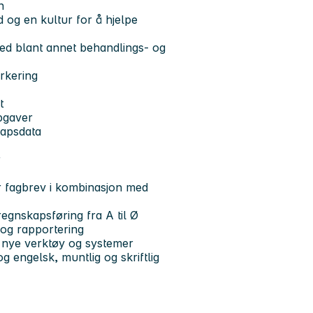
n
d og en kultur for å hjelpe
med blant annet behandlings- og
arkering
t
pgaver
kapsdata
r
r fagbrev i kombinasjon med
regnskapsføring fra A til Ø
 og rapportering
i nye verktøy og systemer
 engelsk, muntlig og skriftlig