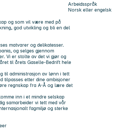
Arbeidsspråk
Norsk eller engelsk
skap og som vil være med på
rkning, god utvikling og bli en del
ses matvarer og delikatesser.
pania, og selges gjennom
. Vi er stolte av det vi gjør og
kåret til årets Gaselle-Bedrift hele
 til administrasjon av lønn i tett
 tilpasses etter dine ambisjoner
 føre regnskap fra A-Å og lære det
komme inn i et mindre selskap
dig samarbeider vi tett med vår
internasjonalt fagmiljø og sterke
deer