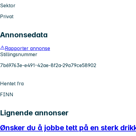
Sektor
Privat
Annonsedata
Rapporter annonse
Stillingsnummer
7b69763e-e491-42ae-8f2a-29a79ce58902
Hentet fra
FINN
Lignende annonser
Ønsker du å jobbe tett på en sterk dri