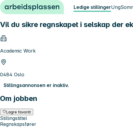
Hopp til innhold
Ledige stillinger
Ung
Somm
Vil du sikre regnskapet i selskap der e
Academic Work
0484 Oslo
Stillingsannonsen er inaktiv.
Om jobben
Lagre favoritt
Stillingstittel
Regnskapsfører