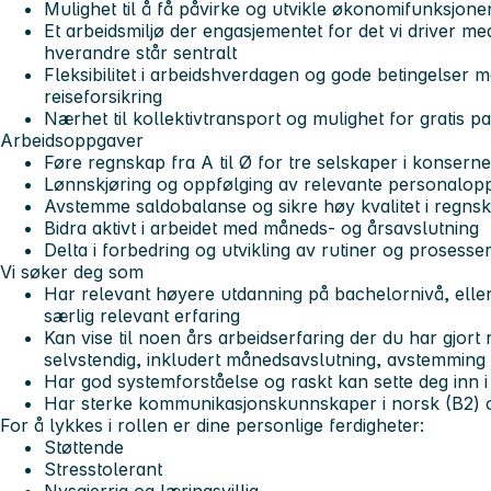
Mulighet til å få påvirke og utvikle økonomifunksjone
Et arbeidsmiljø der engasjementet for det vi driver me
hverandre står sentralt
Fleksibilitet i arbeidshverdagen og gode betingelser 
reiseforsikring
Nærhet til kollektivtransport og mulighet for gratis p
Arbeidsoppgaver
Føre regnskap fra A til Ø for tre selskaper i konserne
Lønnskjøring og oppfølging av relevante personalop
Avstemme saldobalanse og sikre høy kvalitet i regns
Bidra aktivt i arbeidet med måneds- og årsavslutning
Delta i forbedring og utvikling av rutiner og prosesse
Vi søker deg som
Har relevant høyere utdanning på bachelornivå, elle
særlig relevant erfaring
Kan vise til noen års arbeidserfaring der du har gjort 
selvstendig, inkludert månedsavslutning, avstemming
Har god systemforståelse og raskt kan sette deg inn 
Har sterke kommunikasjonskunnskaper i norsk (B2) og
For å lykkes i rollen er dine personlige ferdigheter:
Støttende
Stresstolerant