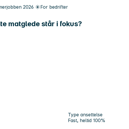
erjobben
2026
☀️
For bedrifter
kte matglede står i fokus?
Type ansettelse
Fast, heltid 100%