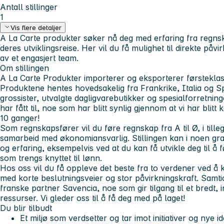
Antall stillinger
1
Vis flere detaljer
A La Carte produkter søker nå deg med erfaring fra regn
deres utviklingsreise. Her vil du få mulighet til direkte påvi
av et engasjert team.
Om stillingen
A La Carte Produkter importerer og eksporterer førsteklas
Produktene hentes hovedsakelig fra Frankrike, Italia og S
grossister, utvalgte dagligvarebutikker og spesialforretninger
har fått til, noe som har blitt synlig gjennom at vi har blitt 
10 ganger!
Som regnskapsfører vil du føre regnskap fra A til Ø, i tillegg
samarbeid med økonomiansvarlig. Stillingen kan i noen grad
og erfaring, eksempelvis ved at du kan få utvikle deg til å
som trengs knyttet til lønn.
Hos oss vil du få oppleve det beste fra to verdener ved å 
med korte beslutningsveier og stor påvirkningskraft. Samti
franske partner Savencia, noe som gir tilgang til et bredt, 
ressurser. Vi gleder oss til å få deg med på laget!
Du blir tilbudt
Et miljø som verdsetter og tar imot initiativer og nye i