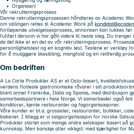
Nysgjerrig og læringsvillig
Organisert
Vår rekrutteringsprosess
Denne rekrutteringsprosessen håndteres av Academic Wor
om stillingen rettes til Academic Work på
kandidat@acade
fortløpende utvelgelsesprosess, annonsen kan lukkes før 
fullført dersom vi har gått videre til neste steg. Du trenge
da det ikke er en del av vår rekrutteringsprosess. Prosesse
personlighetstest og en kognitiv test. Testene er verktøy for å 
for å muliggjøre likestilling, mangfold og en rettferdig pros
Om bedriften
A La Carte Produkter AS er et Oslo-basert, kvalitetsfoku
verdens flotteste gastronomiske råvarer i sitt produktsorti
blant annet Frankrike, Italia og Spania, med distribusjon 
samarbeidspartnere i hele Norge. Vi samarbeider også tet
konditorer, kjente restauranter og fagorganisasjoner.
Våre kunder er bl.a. grossister, restauranter, butikker, cat
bakerier. I tillegg er vi salgsorganisasjon for norske Salsu
Produkter startet som mange andre selskaper basert på go
kunnskap. Men kanskje aller viktigst: med kjærlighet for M