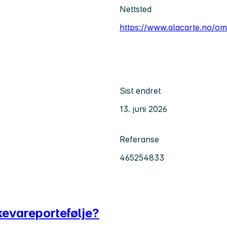
Nettsted
https://www.alacarte.no/o
Sist endret
13. juni 2026
Referanse
465254833
kkevareportefølje?