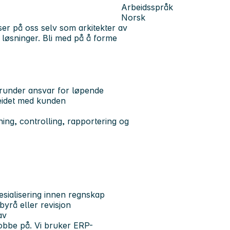
Arbeidsspråk
Norsk
ser på oss selv som arkitekter av
g løsninger. Bli med på å forme
erunder ansvar for løpende
eidet med kunden
ng, controlling, rapportering og
esialisering innen regnskap
byrå eller revisjon
av
jobbe på. Vi bruker ERP-