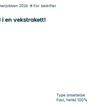
erjobben
2026
☀️
For bedrifter
i en vekstrakett!
Type ansettelse
Fast, heltid 100%