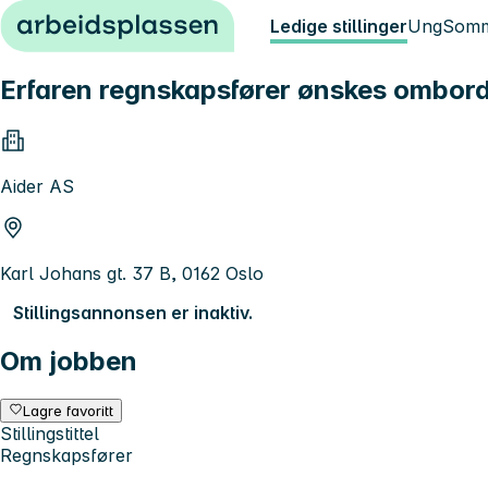
Hopp til innhold
Ledige stillinger
Ung
Somm
Erfaren regnskapsfører ønskes ombord 
Aider AS
Karl Johans gt. 37 B, 0162 Oslo
Stillingsannonsen er inaktiv.
Om jobben
Lagre favoritt
Stillingstittel
Regnskapsfører