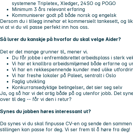
systemene Tripletex, Xledger, 24SO og POGO
Minimum 3 års relevant erfaring
Kommuniserer godt på både norsk og engelsk
Dersom du i tillegg innehar et kommersielt tankesett, og li
vi at vi du vil passe perfekt inn hos oss.
Så lurer du kanskje på hvorfor du skal velge Aider?
Det er det mange grunner til, mener vi.
Du får jobbe i en
fremtidsrettet arbeidsplass i sterk ve
Vi har et
knallbra arbeidsmiljø
med både erfarne og un
Vi har en rekke
spennende kunder
med ulike utfordrin
Vi har
freshe lokaler på Paleet, sentralt i Oslo
Faglig utvikling
Konkurransedyktige betingelser, det sier seg selv
Ja, og så har vi det artig både på og utenfor jobb. Det synes 
over til deg -- får vi den i retur?
Synes du jobben høres interessant ut?
Da synes vi du skal finpusse CV-en og sende den sammen
stillingen kan passe for deg. Vi ser frem til å høre fra deg!