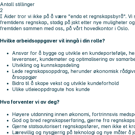
Antall stillinger
2
I Aider tror vi ikke på å være "enda et regnskapsbyrå". Vi 
fremtidens regnskap, stadig på jakt etter nye muligheter o
fremtiden sammen med oss, på vårt
hovedkontor
i
Oslo
.
Hvilke arbeidsoppgaver vil inngå i din rolle?
Ansvar for å
bygge
og
utvikle en
kundeportefølje
, h
leveranser, kundemøter og optimalisering av samarb
Utvikling og kunnskapsdeling
Lede regnskapsoppdrag, herunder økonomisk rådgivni
årsoppgjør
Bidra til å
skape vekst
og utvikle kundeforhold
Ulike
utleieoppdrag
ute hos kunde
Hva forventer vi av deg?
Høyere utdanning
innen økonomi, fortrinnsvis med
sp
God og bred
regnskapserfaring
, gjerne fra regnskaps
Gjerne statsautorisert regnskapsfører, men ikke et kr
Lærevillig og nysgjerrig på teknologi og nye måter å 