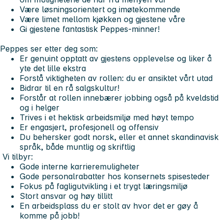
Være løsningsorientert og imøtekommende
Være limet mellom kjøkken og gjestene våre
Gi gjestene fantastisk Peppes-minner!
Peppes ser etter deg som:
Er genuint opptatt av gjestens opplevelse og liker å
yte det lille ekstra
Forstå viktigheten av rollen: du er ansiktet vårt utad
Bidrar til en rå salgskultur!
Forstår at rollen innebærer jobbing også på kveldstid
og i helger
Trives i et hektisk arbeidsmiljø med høyt tempo
Er engasjert, profesjonell og offensiv
Du behersker godt norsk, eller et annet skandinavisk
språk, både muntlig og skriftlig
Vi tilbyr:
Gode interne karrieremuligheter
Gode personalrabatter hos konsernets spisesteder
Fokus på fagligutvikling i et trygt læringsmiljø
Stort ansvar og høy tillitt
En arbeidsplass du er stolt av hvor det er gøy å
komme på jobb!