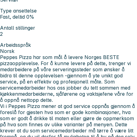
Type ansettelse
Fast, deltid 0%
Antall stillinger
2
Arbeidsspråk
Norsk
Peppes Pizza
har som mål å levere Norges
BESTE
pizzaopplevelse. For å kunne levere på dette, trenger vi
medarbeidere på våre serveringssteder som ønsker å
bidra til denne opplevelsen -gjennom å yte unikt god
service, på en effektiv og profesjonell måte. Som
servicemedarbeider hos oss jobber du tett sammen med
kjøkkenmedarbeiderne, sjåførene og vaktsjefene våre for
å oppnå nettopp dette.
Vi i Peppes Pizza mener at god service oppnås gjennom å
foreslå for gjesten hva som er gode kombinasjoner, hva
som er godt å drikke til maten eller gjøre de oppmerksom
på hva som finnes av ulike varianter på menyen. Dette
krever at du som servicemedarbeider må tørre å være litt
frempå, og du vil derfor få muligheten til å by på deg selv.