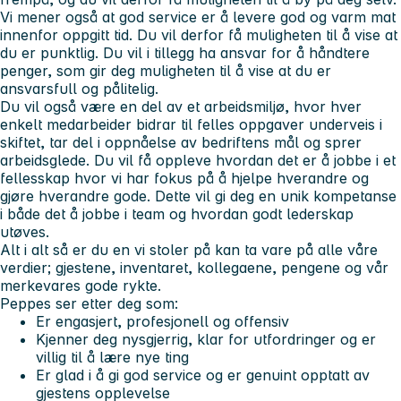
Vi mener også at god service er å levere god og varm mat
innenfor oppgitt tid. Du vil derfor få muligheten til å vise at
du er punktlig. Du vil i tillegg ha ansvar for å håndtere
penger, som gir deg muligheten til å vise at du er
ansvarsfull og pålitelig.
Du vil også være en del av et arbeidsmiljø, hvor hver
enkelt medarbeider bidrar til felles oppgaver underveis i
skiftet, tar del i oppnåelse av bedriftens mål og sprer
arbeidsglede. Du vil få oppleve hvordan det er å jobbe i et
fellesskap hvor vi har fokus på å hjelpe hverandre og
gjøre hverandre gode. Dette vil gi deg en unik kompetanse
i både det å jobbe i team og hvordan godt lederskap
utøves.
Alt i alt så er du en vi stoler på kan ta vare på alle våre
verdier; gjestene, inventaret, kollegaene, pengene og vår
merkevares gode rykte.
Peppes ser etter deg som:
Er engasjert, profesjonell og offensiv
Kjenner deg nysgjerrig, klar for utfordringer og er
villig til å lære nye ting
Er glad i å gi god service og er genuint opptatt av
gjestens opplevelse