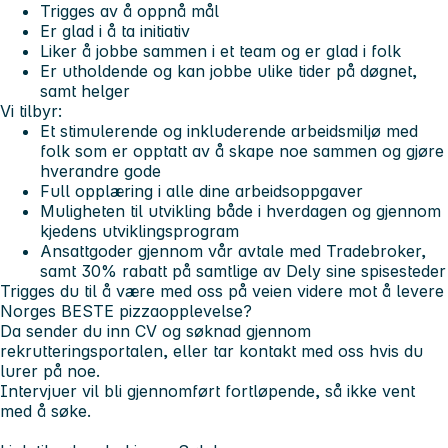
Trigges av å oppnå mål
Er glad i å ta initiativ
Liker å jobbe sammen i et team og er glad i folk
Er utholdende og kan jobbe ulike tider på døgnet,
samt helger
Vi tilbyr:
Et stimulerende og inkluderende arbeidsmiljø med
folk som er opptatt av å skape noe sammen og gjøre
hverandre gode
Full opplæring i alle dine arbeidsoppgaver
Muligheten til utvikling både i hverdagen og gjennom
kjedens utviklingsprogram
Ansattgoder gjennom vår avtale med Tradebroker,
samt 30% rabatt på samtlige av Dely sine spisesteder
Trigges du til å være med oss på veien videre mot å levere
Norges BESTE pizzaopplevelse?
Da sender du inn CV og søknad gjennom
rekrutteringsportalen, eller tar kontakt med oss hvis du
lurer på noe.
Intervjuer vil bli gjennomført fortløpende, så ikke vent
med å søke.