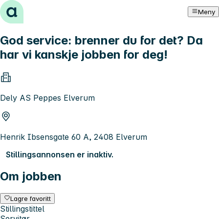
Hopp til innhold
Meny
God service: brenner du for det? Da
har vi kanskje jobben for deg!
Dely AS Peppes Elverum
Henrik Ibsensgate 60 A, 2408 Elverum
Stillingsannonsen er inaktiv.
Om jobben
Lagre favoritt
Stillingstittel
Servitør