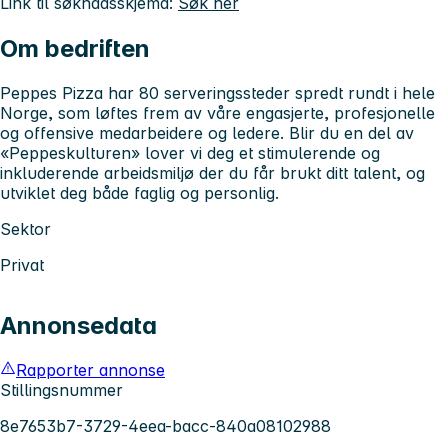
Link til søknadsskjema:
Søk her
Om bedriften
Peppes Pizza har 80 serveringssteder spredt rundt i hele
Norge, som løftes frem av våre engasjerte, profesjonelle
og offensive medarbeidere og ledere. Blir du en del av
«Peppeskulturen» lover vi deg et stimulerende og
inkluderende arbeidsmiljø der du får brukt ditt talent, og
utviklet deg både faglig og personlig.
Sektor
Privat
Annonsedata
Rapporter annonse
Stillingsnummer
8e7653b7-3729-4eea-bacc-840a08102988