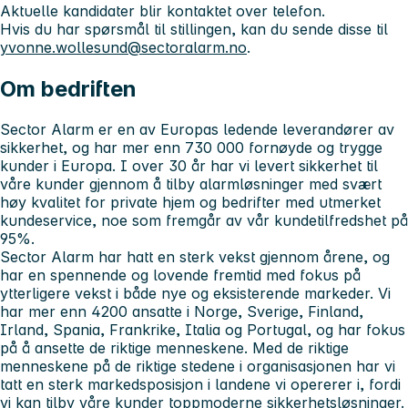
Aktuelle kandidater blir kontaktet over telefon.
Hvis du har spørsmål til stillingen, kan du sende disse til
yvonne.wollesund@sectoralarm.no
.
Om bedriften
Sector Alarm er en av Europas ledende leverandører av
sikkerhet, og har mer enn 730 000 fornøyde og trygge
kunder i Europa. I over 30 år har vi levert sikkerhet til
våre kunder gjennom å tilby alarmløsninger med svært
høy kvalitet for private hjem og bedrifter med utmerket
kundeservice, noe som fremgår av vår kundetilfredshet på
95%.
Sector Alarm har hatt en sterk vekst gjennom årene, og
har en spennende og lovende fremtid med fokus på
ytterligere vekst i både nye og eksisterende markeder. Vi
har mer enn 4200 ansatte i Norge, Sverige, Finland,
Irland, Spania, Frankrike, Italia og Portugal, og har fokus
på å ansette de riktige menneskene. Med de riktige
menneskene på de riktige stedene i organisasjonen har vi
tatt en sterk markedsposisjon i landene vi opererer i, fordi
vi kan tilby våre kunder toppmoderne sikkerhetsløsninger.