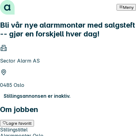
Hopp til innhold
Meny
Bli vår nye alarmmontør med salgsteft
-- gjør en forskjell hver dag!
Sector Alarm AS
0485 Oslo
Stillingsannonsen er inaktiv.
Om jobben
Lagre favoritt
Stillingstittel
Alarmmontør Oslo