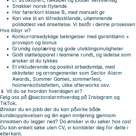
Er strukturert, fleksibel og jobber selvstendig
Snakker norsk flytende
Har førerkort klasse B, med manuelt gir
Kan vise til en tilfredsstillende, uttømmende
politiattest ved ansettelse. Vi bistår i denne prosessen
Hva tilbyr vi?
Konkurransedyktige betingelser med garantilønn +
provisjon og bonus
Grundig opplæring og gode utviklingsmuligheter
Godt støtteapparet i teamene rundt, og ledelse som
ønsker at du lykkes
Et inkluderende og positivt arbeidsmiljø, med
aktiviteter og arrangementer som Sector Alarm
Awards, Summer Games, sommerfest,
holmenkollstafetten, ulike afterworks osv.
📱 Vil du se hvordan hverdagen er?
Følg oss på @sectoralarmhverdag på Instagram og
TikTok.
Ønsker du en jobb der du kan påvirke både
kundeopplevelsen og din egen inntjening gjennom
innsatsen du legger ned? Da ønsker vi du søker hos oss!
Du kan enkelt søke uten CV, vi kontakter deg for dette i
etterkant.