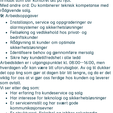
firmabil som blir kontoret ditt på hjul.
Med andre ord: Du kombinerer
teknisk kompetanse med
rådgivende salg
.
🛠️ Arbeidsoppgaver
Installasjon, service og oppgraderinger av
alarmsystemer og sikkerhetsløsninger
Feilsøking og vedlikehold hos privat- og
bedriftskunder
Rådgivning til kunder om optimale
sikkerhetsløsninger
Identifisere behov og gjennomføre mersalg
Sikre høy kundetilfredshet i alle ledd
Arbeidstiden er i utgangspunktet kl. 08:00--16:00, men
hverdagen vår kan være litt uforutsigbar. Av og til dukker
det opp ting som gjør at dagen blir litt lengre, og da er det
viktig for oss at vi gjør oss ferdige hos kunden og leverer
som avtalt.
Vi ser etter deg som:
Har erfaring fra kundeservice og salg
Har interesse for teknologi og sikkerhetsløsninger
Er serviceinnstilt og har svært gode
kommunikasjonsevner