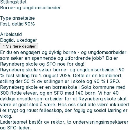
Stillingstittel
Barne-og ungdomsarbeider
Type ansettelse
Fast, deltid 90%
Arbeidstid
Dagtid, ukedager
Vis flere detaljer
Er du en engasjert og dyktig barne - og ungdomsarbeider
som søker en spennende og utfordrende jobb? Da er
Røyneberg skole og SFO noe for deg!
Røyneberg skole søker barne- og ungdomsarbeider i 90
% fast stilling fra 1. august 2026. Dette er en kombinert
stilling der 50 % av stillingen er i skole og 40 % i SFO.
Røyneberg skole er en barneskole i Sola kommune med
300 flotte elever, og en SFO med 140 barn. Vi har 40
dyktige ansatte som arbeider for at Røyneberg skole skal
være et godt sted å være. Hos oss skal alle være inkludert
i et trygt og raust fellesskap, der faglig og sosial læring er
viktig.
Lederteamet består av rektor, to undervisningsinspektører
og SFO-leder.