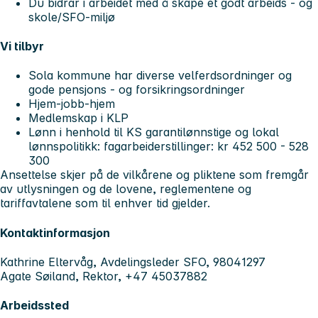
Du bidrar i arbeidet med å skape et godt arbeids - og
skole/SFO-miljø
Vi tilbyr
Sola kommune har diverse velferdsordninger og
gode pensjons - og forsikringsordninger
Hjem-jobb-hjem
Medlemskap i KLP
Lønn i henhold til KS garantilønnstige og lokal
lønnspolitikk: fagarbeiderstillinger: kr 452 500 - 528
300
Ansettelse skjer på de vilkårene og pliktene som fremgår
av utlysningen og de lovene, reglementene og
tariffavtalene som til enhver tid gjelder.
Kontaktinformasjon
Kathrine Eltervåg, Avdelingsleder SFO, 98041297
Agate Søiland, Rektor, +47 45037882
Arbeidssted