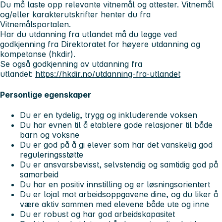
Du må laste opp relevante vitnemål og attester. Vitnemål
og/eller karakterutskrifter henter du fra
Vitnemålsportalen.
Har du utdanning fra utlandet må du legge ved
godkjenning fra Direktoratet for høyere utdanning og
kompetanse (hkdir).
Se også godkjenning av utdanning fra
utlandet:
https://hkdir.no/utdanning-fra-utlandet
Personlige egenskaper
Du er en tydelig, trygg og inkluderende voksen
Du har evnen til å etablere gode relasjoner til både
barn og voksne
Du er god på å gi elever som har det vanskelig god
reguleringsstøtte
Du er ansvarsbevisst, selvstendig og samtidig god på
samarbeid
Du har en positiv innstilling og er løsningsorientert
Du er lojal mot arbeidsoppgavene dine, og du liker å
være aktiv sammen med elevene både ute og inne
Du er robust og har god arbeidskapasitet