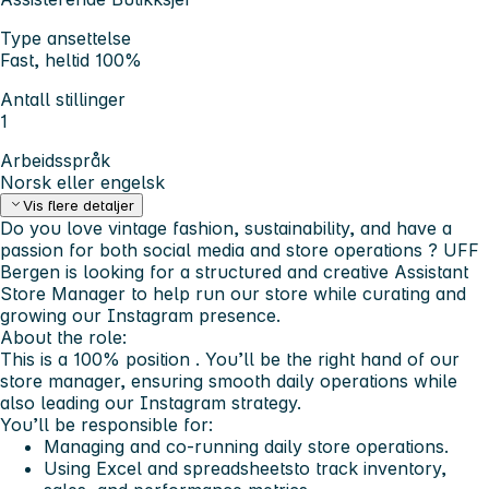
Type ansettelse
Fast, heltid 100%
Antall stillinger
1
Arbeidsspråk
Norsk eller engelsk
Vis flere detaljer
Do you love vintage fashion, sustainability, and have a
passion for both
social media
and
store operations
? UFF
Bergen is looking for a
structured and creative Assistant
Store Manager
to help run our store while
curating and
growing our Instagram presence
.
About the role:
This is a
100% position
. You’ll be the
right hand
of our
store manager, ensuring smooth daily operations while
also leading our
Instagram strategy
.
You’ll be responsible for:
Managing and co-running daily store operations.
Using
Excel and spreadsheets
to track inventory,