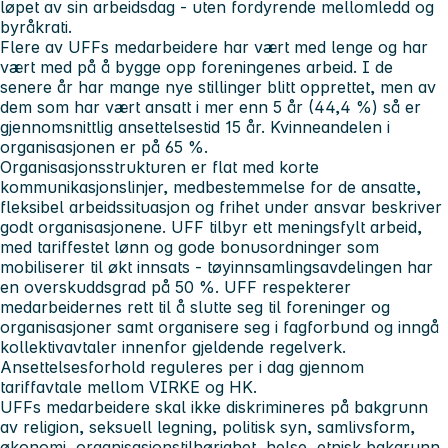
løpet av sin arbeidsdag - uten fordyrende mellomledd og
byråkrati.
Flere av UFFs medarbeidere har vært med lenge og har
vært med på å bygge opp foreningenes arbeid. I de
senere år har mange nye stillinger blitt opprettet, men av
dem som har vært ansatt i mer enn 5 år (44,4 %) så er
gjennomsnittlig ansettelsestid 15 år. Kvinneandelen i
organisasjonen er på 65 %.
Organisasjonsstrukturen er flat med korte
kommunikasjonslinjer, medbestemmelse for de ansatte,
fleksibel arbeidssituasjon og frihet under ansvar beskriver
godt organisasjonene. UFF tilbyr ett meningsfylt arbeid,
med tariffestet lønn og gode bonusordninger som
mobiliserer til økt innsats - tøyinnsamlingsavdelingen har
en overskuddsgrad på 50 %. UFF respekterer
medarbeidernes rett til å slutte seg til foreninger og
organisasjoner samt organisere seg i fagforbund og inngå
kollektivavtaler innenfor gjeldende regelverk.
Ansettelsesforhold reguleres per i dag gjennom
tariffavtale mellom VIRKE og HK.
UFFs medarbeidere skal ikke diskrimineres på bakgrunn
av religion, seksuell legning, politisk syn, samlivsform,
økonomi, organisasjonstilhørighet, helse, etnisk bakgrunn