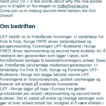
Send your CV + a few words about why this role excites
you in English or Norwegian to
hr@uffnorge.org
.
Come join us in making second-hand fashion the first
choice!
Om bedriften
UFF består av to frittstående foreninger. U-landshjelp fra
Folk til Folk, Norge (1979) driver bistandsarbeid og
pengeinnsamling. Foreningen UFF-Butikkene i Norge
(1987) driver tøyinnsamling og second hand-butikker for å
realisere den gaveverdien som ligger i tøyet, som
formålsfestet bevilges til bistandsforeningens arbeid. Disse
er frittstående selvstendige medlemsorganisasjoner. U-
landshjelp fra Folk til Folk, Norge og Foreningen UFF-
Butikkene i Norge kan begge benytte navnet UFF.
Foreningene er livssynsnøytrale, politisk uavhengige og
baserer sitt arbeid på solidarisk humanisme
UFF i Norge ligger på topp i Europa hva gjelder
produktivitet per ansatt i tøyinnsamling og second hand-
butikker. Det er satset på enkle og rimelige løsninger som
gjør at hver enkelt ansatt har mulighet til å være effektiv i