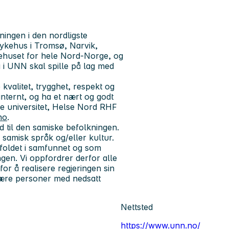
ingen i den nordligste
sykehus i Tromsø, Narvik,
ykehuset for hele Nord-Norge, og
i i UNN skal spille på lag med
e
kvalitet, trygghet, respekt og
internt, og ha et nært og godt
e universitet, Helse Nord RHF
no
.
ud til den samiske befolkningen.
 samisk språk og/eller kultur.
foldet i samfunnet og som
gen. Vi oppfordrer derfor alle
for å realisere regjeringen sin
 være personer med nedsatt
Nettsted
https://www.unn.no/