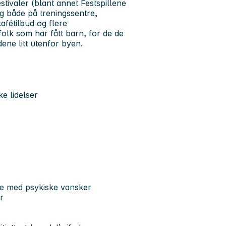
stivaler (blant annet Festspillene
ng både på treningssentre,
kafétilbud og flere
folk som har fått barn, for de de
ene litt utenfor byen.
e lidelser
ge med psykiske vansker
r