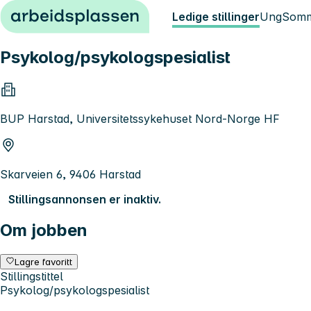
Hopp til innhold
Ledige stillinger
Ung
Somm
Psykolog/psykologspesialist
BUP Harstad, Universitetssykehuset Nord-Norge HF
Skarveien 6, 9406 Harstad
Stillingsannonsen er inaktiv.
Om jobben
Lagre favoritt
Stillingstittel
Psykolog/psykologspesialist