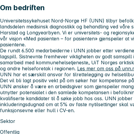
Om bedriften
Universitetssykehuset Nord-Norge HF (UNN) tilbyr befolkn
landsdelen medisinsk diagnostikk og behandling ved våre 
Harstad og Longyearbyen.
Vi er universitets- og regions
v
år visjon «Med pasienten – for pasienten» gjenspeiler at v
pasientene.
De rundt 6.500 medarbeiderne i UNN jobber etter verdien
lagspill. Sistnevnte fremhever viktigheten av godt samspill 
samarbeid
med kommunehelsetjeneste, UiT Norges arktisk
og andre helseforetak i regionen.
Les mer om oss på unn.
UNN har et særskilt ansvar for tilrettelegging av helsetilb
Det vil bli lagt positiv vekt på om søker har kompetanse på
UNN ønsker å være en arbeidsgiver som gjenspeiler mang
utnytter potensialet i den samlede kompetansen i befolknin
kvalifiserte kandidater til å søke jobb hos oss. UNN jobber 
inkluderingsdugnad om at 5% av faste nytilsettinger skal
funksjonsevne eller hull i CV-en.
Sektor
Offentlig