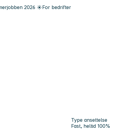
erjobben
2026
☀️
For bedrifter
Type ansettelse
Fast, heltid 100%