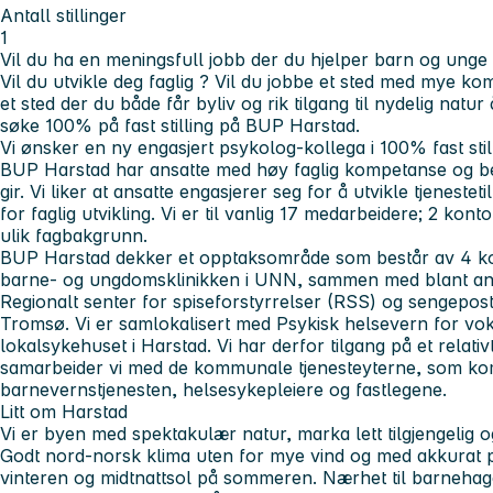
Antall stillinger
1
Vil du ha en meningsfull jobb der du hjelper barn og unge t
Vil du utvikle deg faglig ?
Vil du jobbe et sted med mye ko
et sted der du både får byliv og rik tilgang til nydelig natur
søke 100% på fast stilling på BUP Harstad.
Vi ønsker en ny engasjert psykolog-kollega i 100% fast stil
BUP Harstad har ansatte med høy faglig kompetanse og bestr
gir. Vi liker at ansatte engasjerer seg for å utvikle tjenest
for faglig utvikling. Vi er til vanlig 17 medarbeidere; 2 ko
ulik fagbakgrunn.
BUP Harstad dekker et opptaksområde som består av 4 k
barne- og ungdomsklinikken i UNN, sammen med blant an
Regionalt senter for spiseforstyrrelser (RSS) og sengepos
Tromsø. Vi er samlokalisert med Psykisk helsevern for vo
lokalsykehuset i Harstad. Vi har derfor tilgang på et relativt 
samarbeider vi med de kommunale tjenesteyterne, som 
barnevernstjenesten, helsesykepleiere og fastlegene.
Litt om Harstad
Vi er byen med spektakulær natur, marka lett tilgjengelig o
Godt nord-norsk klima uten for mye vind og med akkurat
vinteren og midtnattsol på sommeren. Nærhet til barnehager