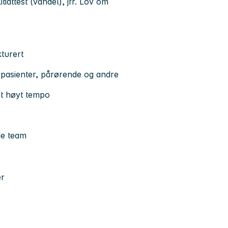
iattest (vandel), jfr. Lov om
kturert
l pasienter, pårørende og andre
et høyt tempo
de team
er