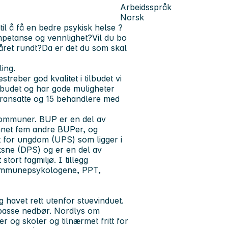
Arbeidsspråk
Norsk
il å få en bedre psykisk helse ?
mpetanse og vennlighet?
Vil du bo
 året rundt?
Da er det du som skal
ling.
eber god kvalitet i tilbudet vi
etilbudet og har gode muligheter
ntoransatte og 15 behandlere med
ommuner. BUP er en del av
net fem andre BUPer, og
t for ungdom (UPS) som ligger i
ksne (DPS) og er en del av
stort fagmiljø. I tillegg
kommunepsykologene, PPT,
g havet rett utenfor stuevinduet.
 passe nedbør. Nordlys om
 og skoler og tilnærmet fritt for