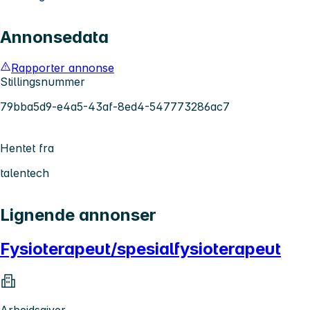
Annonsedata
Rapporter annonse
Stillingsnummer
79bba5d9-e4a5-43af-8ed4-547773286ac7
Hentet fra
talentech
Lignende annonser
Fysioterapeut/spesialfysioterapeut