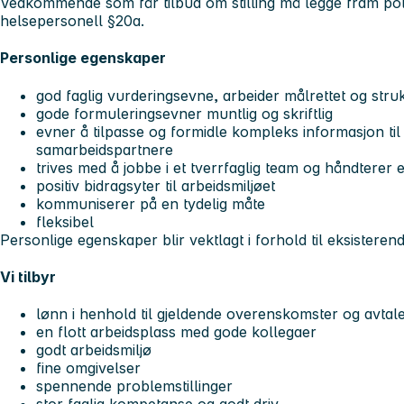
Vedkommende som får tilbud om stilling må legge fram polit
helsepersonell §20a.
Personlige egenskaper
god faglig vurderingsevne, arbeider målrettet og stru
gode formuleringsevner muntlig og skriftlig
evner å tilpasse og formidle kompleks informasjon ti
samarbeidspartnere
trives med å jobbe i et tverrfaglig team og håndterer 
positiv bidragsyter til arbeidsmiljøet
kommuniserer på en tydelig måte
fleksibel
Personlige egenskaper blir vektlagt i forhold til eksisteren
Vi tilbyr
lønn i henhold til gjeldende overenskomster og avtal
en flott arbeidsplass med gode kollegaer
godt arbeidsmiljø
fine omgivelser
spennende problemstillinger