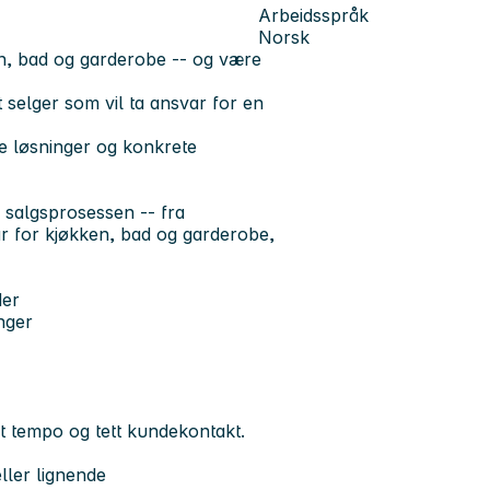
Arbeidsspråk
Norsk
en, bad og garderobe -- og være
t selger
som vil ta ansvar for en
e løsninger og konkrete
 salgsprosessen -- fra
var for kjøkken, bad og garderobe,
der
nger
t tempo og tett kundekontakt
.
ller lignende