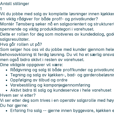
Antall stillinger
1
Vil du jobbe med salg av komplette løsninger innen kjøkk
en viktig rådgiver for både proff- og privatkunder?
Montér Tønsberg søker nå en
salgsorientert og strukturer
spennende og viktig produktkategori i varehuset.
Dette er rollen for deg som motiveres av kundedialog, god
salgsresultater.
Hva går rollen ut på?
Som selger hos oss vil du jobbe med kunder gjennom hele
behovsavklaring til ferdig løsning. Du vil ha et særlig ans
men også bidra aktivt i resten av varehuset.
Dine viktigste oppgaver vil være:
Rådgivning og salg til både proffkunder og privatkun
Tegning og salg av kjøkken-, bad- og garderobeløsni
Oppfølging av tilbud og ordre
Varebestilling og kampanjegjennomføring
Aktivt bidra til salg og kundeservice i hele varehuset
Hvem ser vi etter?
Vi ser etter deg som trives i en
operativ salgsrolle med høy
Du har gjerne:
Erfaring fra salg -- gjerne innen byggevare, kjøkken e