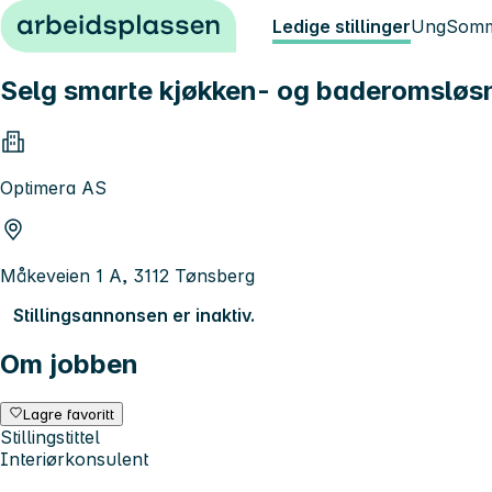
Hopp til innhold
Ledige stillinger
Ung
Somm
Selg smarte kjøkken- og baderomsløsn
Optimera AS
Måkeveien 1 A, 3112 Tønsberg
Stillingsannonsen er inaktiv.
Om jobben
Lagre favoritt
Stillingstittel
Interiørkonsulent