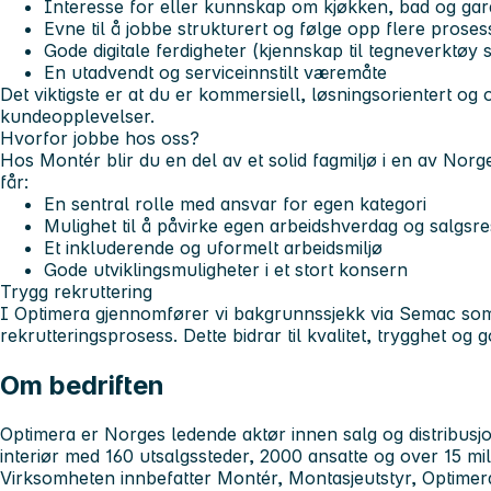
Interesse for eller kunnskap om kjøkken, bad og ga
Evne til å jobbe strukturert og følge opp flere proses
Gode digitale ferdigheter (kjennskap til tegneverktøy
En utadvendt og serviceinnstilt væremåte
Det viktigste er at du er
kommersiell, løsningsorientert og 
kundeopplevelser
.
Hvorfor jobbe hos oss?
Hos Montér blir du en del av et solid fagmiljø i en av Nor
får:
En sentral rolle med ansvar for egen kategori
Mulighet til å påvirke egen arbeidshverdag og salgsre
Et inkluderende og uformelt arbeidsmiljø
Gode utviklingsmuligheter i et stort konsern
Trygg rekruttering
I Optimera gjennomfører vi bakgrunnssjekk via Semac som
rekrutteringsprosess. Dette bidrar til kvalitet, trygghet og 
Om bedriften
Optimera er Norges ledende aktør innen salg og distribusjo
interiør med 160 utsalgssteder, 2000 ansatte og over 15 mil
Virksomheten innbefatter Montér, Montasjeutstyr, Optimer