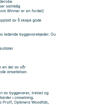
rderobe
ser samtidig
 som Winner er en fordel)
opptatt av å skape gode
ges ledende byggevarekjeder. Du
sultater
 en del av vår
gode ansettelser.
n av byggevarer, trelast og
liarder i omsetning.
a Proff, Optimera Woodfab,