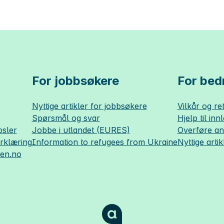
For jobbsøkere
For bedr
Nyttige artikler for jobbsøkere
Vilkår og ret
Spørsmål og svar
Hjelp til inn
sler
Jobbe i utlandet (EURES)
Overføre a
erklæring
Information to refugees from Ukraine
Nyttige artik
sen.no