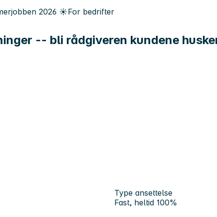
erjobben
2026
☀️
For bedrifter
inger -- bli rådgiveren kundene huske
Type ansettelse
Fast, heltid 100%