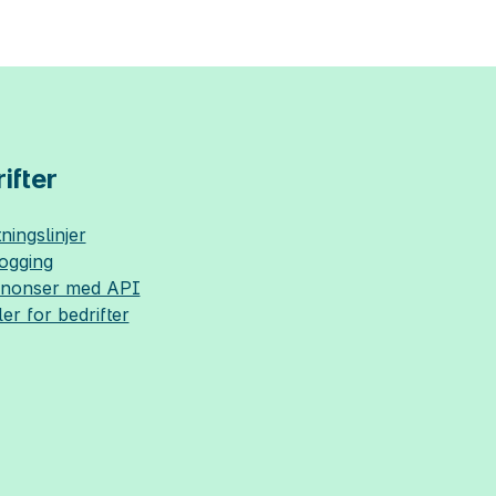
ifter
ningslinjer
logging
nnonser med API
ler for bedrifter