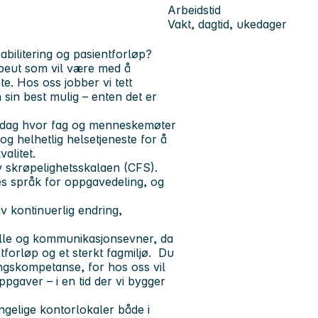
Arbeidstid
Vakt, dagtid, ukedager
habilitering og pasientforløp?
rapeut som vil være med å
ste. Hos oss jobber vi tett
 sin best mulig – enten det er
verdag hvor fag og menneskemøter
g helhetlig helsetjeneste for å
alitet.
v skrøpelighetsskalaen (CFS).
les språk for oppgavedeling, og
av kontinuerlig endring,
elle og kommunikasjonsevner, da
tforløp og et sterkt fagmiljø. Du
ingskompetanse, for hos oss vil
pgaver – i en tid der vi bygger
jengelige kontorlokaler både i