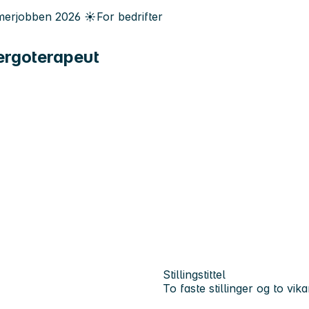
erjobben
2026
☀️
For bedrifter
 ergoterapeut
Stillingstittel
To faste stillinger og to vi