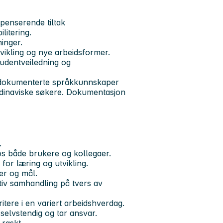
penserende tiltak
litering.
ninger.
tvikling og nye arbeidsformer.
udentveiledning og
 dokumenterte språkkunnskaper
kandinaviske søkere. Dokumentasjon
.
s både brukere og kollegaer.
for læring og utvikling.
er og mål.
tiv samhandling på tvers av
ritere i en variert arbeidshverdag.
elvstendig og tar ansvar.
raskt.