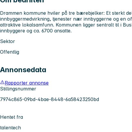
Drammen kommune hviler på tre bærebjelker: Et sterkt de
innbyggermedvirkning, tjenester nær innbyggerne og en of
attraktive lokalsamfunn. Kommunen ligger sentralt til i Bu
innbyggere og ca. 6700 ansatte.
Sektor
Offentlig
Annonsedata
Rapporter annonse
Stillingsnummer
7974c865-09bd-4bae-8448-6a58423250bd
Hentet fra
talentech