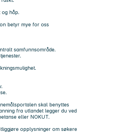
 og håp.
son betyr mye for oss
entralt samfunnsområde.
tjenester.
rkningsmulighet.
v.
sse.
itnemålsportalen skal benyttes
danning fra utlandet legger du ved
mpetanse eller NOKUT.
entliggjøre opplysninger om søkere