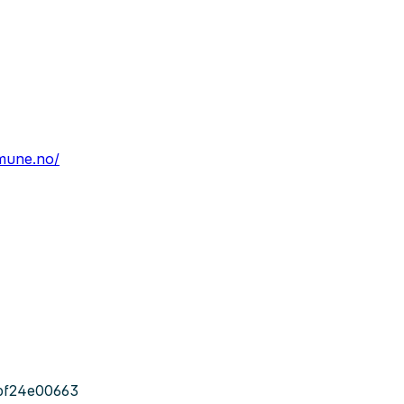
mune.no/
bf24e00663