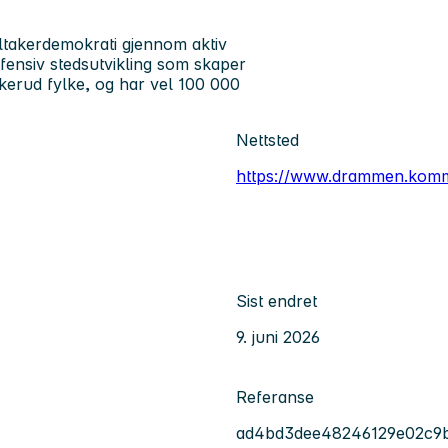
ltakerdemokrati gjennom aktiv
fensiv stedsutvikling som skaper
skerud fylke, og har vel 100 000
Nettsted
https://www.drammen.kom
Sist endret
9. juni 2026
Referanse
ad4bd3dee48246129e02c9