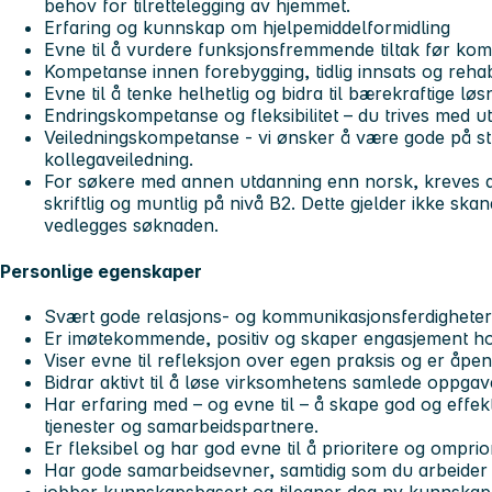
behov for tilrettelegging av hjemmet.
Erfaring og kunnskap om hjelpemiddelformidling
Evne til å vurdere funksjonsfremmende tiltak før kom
Kompetanse innen forebygging, tidlig innsats og rehabi
Evne til å tenke helhetlig og bidra til bærekraftige løs
Endringskompetanse og fleksibilitet – du trives med u
Veiledningskompetanse - vi ønsker å være gode på st
kollegaveiledning.
For søkere med annen utdanning enn norsk, kreves
skriftlig og muntlig på nivå B2. Dette gjelder ikke s
vedlegges søknaden.
Personlige egenskaper
Svært gode relasjons‑ og kommunikasjonsferdigheter
Er imøtekommende, positiv og skaper engasjement ho
Viser evne til refleksjon over egen praksis og er åpen 
Bidrar aktivt til å løse virksomhetens samlede oppgav
Har erfaring med – og evne til – å skape god og effek
tjenester og samarbeidspartnere.
Er fleksibel og har god evne til å prioritere og omprio
Har gode samarbeidsevner, samtidig som du arbeider s
jobber kunnskapsbasert og tilegner deg ny kunnskap 