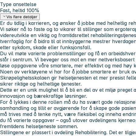
Type ansettelse
Fast, heltid 100%
Vis flere detaljer
Er du tidlig i karrieren, og ønsker å jobbe med helhetlig re
Vi søker nå to faste og to vikarer til stillinger som ergote
videreutvikle en viktig og framtidsrettet rehabiliteringstjene
tverrfaglig for å bidra til at innbyggerne mestrer hverdagen
etter sykdom, skade eller funksjonsfall.
Du vil møte varierte problemstillinger og få en arbeidsh
står i sentrum. Vi beveger oss mot en mer nettverksbasert o
løse oppgavene våre smartere, mer effektivt og med høy kv
Noen av verktøyene vi har for å jobbe smartere er bruk a
Skrøpelighetsskalaen gir helsetjenesten et mer presist fel
sikrer riktige og helhetlige tjenester.
Dette er en unik mulighet til å bli en del av et miljø preget 
innovasjon og bærekraftige løsninger.
For å lykkes i denne rollen må du ha svært gode relasjon
samhandling og tillit er avgjørende for å skape gode pasien
må trives med å tenke nytt, være fleksibel og inneha endr
du få varierte oppgaver – også utover avdelingens kjerneop
fremtidens helsetjeneste sammen.
Stillingene er plassert i avdeling Rehabilitering. Det er tilg