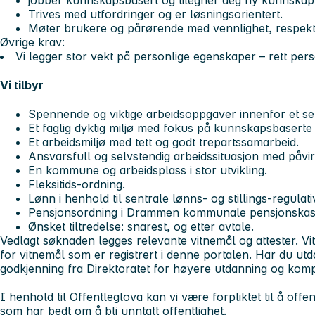
Trives med utfordringer og er løsningsorientert.
Møter brukere og pårørende med vennlighet, respekt
Øvrige krav:
Vi legger stor vekt på personlige egenskaper – rett per
Vi tilbyr
Spennende og viktige arbeidsoppgaver innenfor et s
Et faglig dyktig miljø med fokus på kunnskapsbaserte 
Et arbeidsmiljø med tett og godt trepartssamarbeid.
Ansvarsfull og selvstendig arbeidssituasjon med påvi
En kommune og arbeidsplass i stor utvikling.
Fleksitids-ordning.
Lønn i henhold til sentrale lønns- og stillings-regulati
Pensjonsordning i Drammen kommunale pensjonska
Ønsket tiltredelse: snarest, og etter avtale.
Vedlagt søknaden legges relevante vitnemål og attester. V
for vitnemål som er registrert i denne portalen. Har du ut
godkjenning fra Direktoratet for høyere utdanning og ko
I henhold til Offentleglova kan vi være forpliktet til å off
som har bedt om å bli unntatt offentlighet.