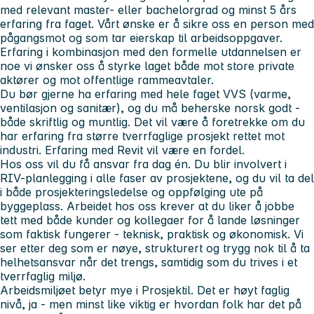
med relevant master- eller bachelorgrad og minst 5 års
erfaring fra faget. Vårt ønske er å sikre oss en person med
pågangsmot og som tar eierskap til arbeidsoppgaver.
Erfaring i kombinasjon med den formelle utdannelsen er
noe vi ønsker oss å styrke laget både mot store private
aktører og mot offentlige rammeavtaler.
Du bør gjerne ha erfaring med hele faget VVS (varme,
ventilasjon og sanitær), og du må beherske norsk godt -
både skriftlig og muntlig. Det vil være å foretrekke om du
har erfaring fra større tverrfaglige prosjekt rettet mot
industri. Erfaring med Revit vil være en fordel.
Hos oss vil du få ansvar fra dag én. Du blir involvert i
RIV-planlegging i alle faser av prosjektene, og du vil ta del
i både prosjekteringsledelse og oppfølging ute på
byggeplass. Arbeidet hos oss krever at du liker å jobbe
tett med både kunder og kollegaer for å lande løsninger
som faktisk fungerer - teknisk, praktisk og økonomisk. Vi
ser etter deg som er nøye, strukturert og trygg nok til å ta
helhetsansvar når det trengs, samtidig som du trives i et
tverrfaglig miljø.
Arbeidsmiljøet betyr mye i Prosjektil. Det er høyt faglig
nivå, ja - men minst like viktig er hvordan folk har det på