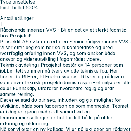
Type ansettelse
Fast, heltid 100%
Antall stillinger
1
Rådgivende ingeniør VVS - Bli en del av et sterkt fagmiljø
hos Prosjektil!
Prosjektil AS søker en erfaren
Senior rådgiver innen VVS
.
Vi ser etter deg som har solid kompetanse og bred
tverrfaglig erfaring innen
VVS,
og som ønsker både
ansvar og videreutvikling i fagområdet videre.
Teknisk avdeling i Prosjektil består av 14 personer som
jobber tett sammen på tvers av alle tekniske fag. Her
finner du RIE-er, RIEaut-ressurser, RIV-er og rådgivere
som driver teknisk prosjektadministrasjon - et miljø der alle
deler kunnskap, utfordrer hverandre faglig og drar i
samme retning.
Det er et sted du blir sett, inkludert og gitt mulighet for
utvikling, både som fagperson og som menneske. Teamet
er i dag en gjeng med godt samarbeid og
teamsammensettingen er fint fordelt både på alder,
erfaring og utdanning.
Nå ser vi etter en ny kollega. Vi er på jakt etter en rådgiver