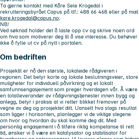
Ta gjerne kontakt med Kåre Sele Krogedal i
rekrutteringsbyrået Capus på tlf.: 488 66 468 eller på mail
kare.krogedal@capus.no
.
NB!
Ved søknad holder det å laste opp cv og skrive noen ord
om hva som motiverer deg til å vise interesse. Du behøver
ikke å fylle ut cv på nytt i portalen.
Om bedriften
Prosjektil er nå den største, lokaleide rådgiveren i
regionen. Det betyr korte og lokale beslutningsveier, store
muligheter for individuell påvirkning og et lokalt
samfunnsengasjement som preger hverdagen vår. Å være
en totalleverandør av rådgivningstjenester innen bygg og
anlegg, betyr i praksis at vi retter blikket fremover på
vegne av deg og prosjektet ditt. Uansett hva slags resultat
som ligger i horisonten, planlegger vi de viktige stegene
om hvor og hvordan du skal komme deg dit. Med
personlig engasjement i å tilføre riktig kompetanse til rett
tid, ønsker vi å være en katalysator og stabilisator for
byggherrer og entreprenører. Vi leverer planer som bidrar