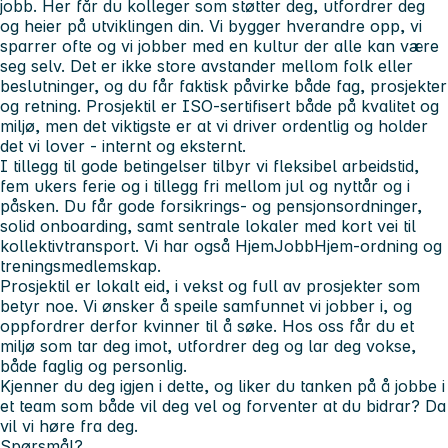
jobb. Her får du kolleger som støtter deg, utfordrer deg
og heier på utviklingen din. Vi bygger hverandre opp, vi
sparrer ofte og vi jobber med en kultur der alle kan være
seg selv. Det er ikke store avstander mellom folk eller
beslutninger, og du får faktisk påvirke både fag, prosjekter
og retning. Prosjektil er ISO-sertifisert både på kvalitet og
miljø, men det viktigste er at vi driver ordentlig og holder
det vi lover - internt og eksternt.
I tillegg til gode betingelser tilbyr vi fleksibel arbeidstid,
fem ukers ferie og i tillegg fri mellom jul og nyttår og i
påsken. Du får gode forsikrings- og pensjonsordninger,
solid onboarding, samt sentrale lokaler med kort vei til
kollektivtransport. Vi har også HjemJobbHjem-ordning og
treningsmedlemskap.
Prosjektil er lokalt eid, i vekst og full av prosjekter som
betyr noe. Vi ønsker å speile samfunnet vi jobber i, og
oppfordrer derfor kvinner til å søke. Hos oss får du et
miljø som tar deg imot, utfordrer deg og lar deg vokse,
både faglig og personlig.
Kjenner du deg igjen i dette, og liker du tanken på å jobbe i
et team som både vil deg vel og forventer at du bidrar? Da
vil vi høre fra deg.
Spørsmål?