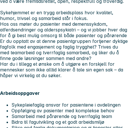
ved å være fremtidsrettet, åpen, respektfull og troverdig.
Sykehjemmet er en trygg arbeidsplass hvor kvalitet,
humor, trivsel og samarbeid står i fokus.
Hos oss møter du pasienter med demenssykdom,
atferdsendringer og alderspsykiatri – og vi jobber hver dag
for å gi best mulig omsorg til både pasienter og pårørende
Er du opptatt av at denne pasientgruppen fortjener dyktige
fagfolk med engasjement og faglig trygghet? Trives du
med teamarbeid og tverrfaglig samarbeid, og liker du å
finne gode løsninger sammen med andre?
Har du i tillegg et ønske om å utgjøre en forskjell for
mennesker som ikke alltid klarer å tale sin egen sak – da
håper vi virkelig at du søker.
Arbeidsoppgaver
Sykepleiefaglig ansvar for pasientene i avdelingen
Oppfølging av pasienter med komplekse behov
Samarbeid med pårørende og tverrfaglig team
Bidra til fagutvikling og et godt arbeidsmiljø
Sikre god faglig dokumentasjon og gi tjenester etter