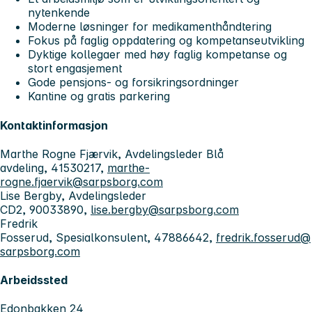
nytenkende
Moderne løsninger for medikamenthåndtering
Fokus på faglig oppdatering og kompetanseutvikling
Dyktige kollegaer med høy faglig kompetanse og
stort engasjement
Gode pensjons- og forsikringsordninger
Kantine og gratis parkering
Kontaktinformasjon
Marthe Rogne Fjærvik, Avdelingsleder Blå
avdeling, 41530217,
marthe-
rogne.fjaervik@sarpsborg.com
Lise Bergby, Avdelingsleder
CD2, 90033890,
lise.bergby@sarpsborg.com
Fredrik
Fosserud, Spesialkonsulent, 47886642,
fredrik.fosserud@
sarpsborg.com
Arbeidssted
Edonbakken 24