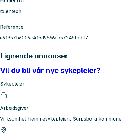
Hentet fra
talentech
Referanse
e91957b6009c415d9566ca57245bdbf7
Lignende annonser
Vil du bli vår nye sykepleier?
Sykepleier
Arbeidsgiver
Virksomhet hjemmesykepleien, Sarpsborg kommune