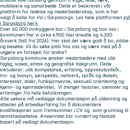
mobilisere og samarbeide. Dette er beskrevet i vår
plattform for ledelse og medarbeiderskap, som vi har
valgt å kalle for «Vi i Sarpsborg». Les hele plattformen
«Vi
i Sarpsborg her».
Over 60 000 innbyggere bor i Sarpsborg og hos oss i
kommunen har vi cirka 6.900 fast ansatte og 4.200
årsverk (tall fra 2026). Her skal det være godt å bo, jobbe
og besøke. Vil du søke jobb hos oss og være med på å
utgjøre en forskjell for andre?
Sarpsborg kommune ønsker medarbeidere med ulik
faglig, sosial, etnisk og geografisk bakgrunn. Dette
inkluderer: ulik kompetanse, erfaring, oppvekstsvilkår,
tro- og livssyn, perspektiv, nettverk, språk og dialekt,
interesser, alder, funksjonsevne, seksuell orientering og
kjønn- og kjønnsidentitet. Vi trenger historier, stemmer og
erfaringer fra hele befolkningen.
Alle søkere må vedlegge dokumentasjon på utdanning og
attester på arbeidserfaring for å dokumentere
kvalifikasjoner som fremkommer i CV og som grunnlag til
lønnsfastsettelse. Ansiennitet blir vurdert og fastsatt
basert på vedlagt dokumentasjon.