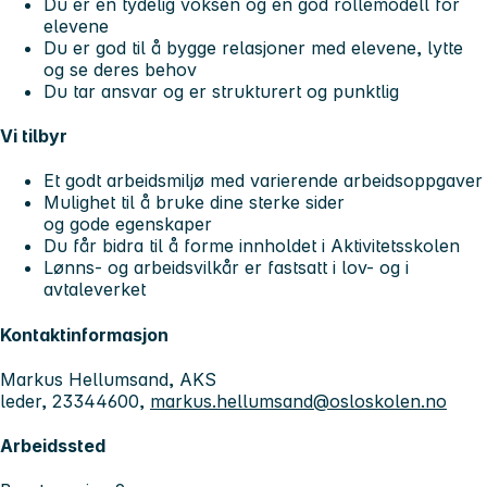
Du er en tydelig voksen og en god rollemodell for
elevene
Du er god til å bygge relasjoner med elevene, lytte
og se deres behov
Du tar ansvar og er strukturert og punktlig
Vi tilbyr
Et godt arbeidsmiljø med varierende arbeidsoppgaver
Mulighet til å bruke dine sterke sider
og gode egenskaper
Du får bidra til å forme innholdet i Aktivitetsskolen
Lønns- og arbeidsvilkår er fastsatt i lov- og i
avtaleverket
Kontaktinformasjon
Markus Hellumsand, AKS
leder, 23344600,
markus.hellumsand@osloskolen.no
Arbeidssted