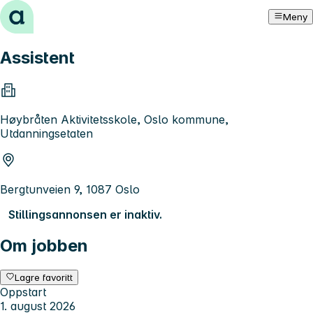
Hopp til innhold
Meny
Assistent
Høybråten Aktivitetsskole, Oslo kommune,
Utdanningsetaten
Bergtunveien 9, 1087 Oslo
Stillingsannonsen er inaktiv.
Om jobben
Lagre favoritt
Oppstart
1. august 2026