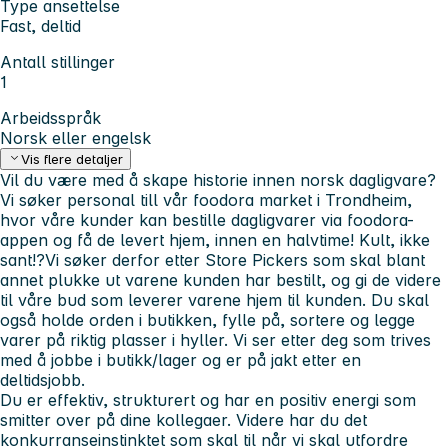
Type ansettelse
Fast, deltid
Antall stillinger
1
Arbeidsspråk
Norsk eller engelsk
Vis flere detaljer
Vil du være med å skape historie innen norsk dagligvare?
Vi søker personal till vår foodora market i Trondheim,
hvor våre kunder kan bestille dagligvarer via foodora-
appen og få de levert hjem, innen en halvtime! Kult, ikke
sant!?Vi søker derfor etter Store Pickers som skal blant
annet plukke ut varene kunden har bestilt, og gi de videre
til våre bud som leverer varene hjem til kunden. Du skal
også holde orden i butikken, fylle på, sortere og legge
varer på riktig plasser i hyller. Vi ser etter deg som trives
med å jobbe i butikk/lager og er på jakt etter en
deltidsjobb.
Du er effektiv, strukturert og har en positiv energi som
smitter over på dine kollegaer. Videre har du det
konkurranseinstinktet som skal til når vi skal utfordre