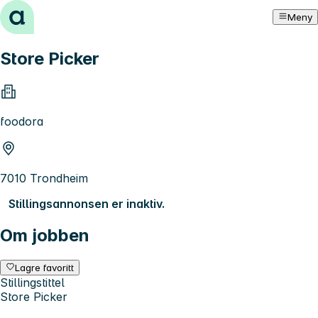
Hopp til innhold
Meny
Store Picker
foodora
7010 Trondheim
Stillingsannonsen er inaktiv.
Om jobben
Lagre favoritt
Stillingstittel
Store Picker