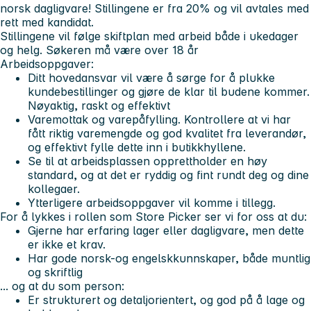
norsk dagligvare! Stillingene er fra 20% og vil avtales med
rett med kandidat.
Stillingene vil følge skiftplan med arbeid både i ukedager
og helg.
Søkeren må være over 18 år
Arbeidsoppgaver:
Ditt hovedansvar vil være å sørge for å plukke
kundebestillinger og gjøre de klar til budene kommer.
Nøyaktig, raskt og effektivt
Varemottak og varepåfylling. Kontrollere at vi har
fått riktig varemengde og god kvalitet fra leverandør,
og effektivt fylle dette inn i butikkhyllene.
Se til at arbeidsplassen opprettholder en høy
standard, og at det er ryddig og fint rundt deg og dine
kollegaer.
Ytterligere arbeidsoppgaver vil komme i tillegg.
For å lykkes i rollen som Store Picker ser vi for oss at du:
Gjerne har erfaring lager eller dagligvare, men dette
er ikke et krav.
Har gode norsk-og engelskkunnskaper, både muntlig
og skriftlig
... og at du som person:
Er strukturert og detaljorientert, og god på å lage og