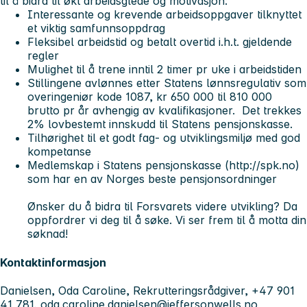
til å bidra til økt arbeidsglede og motivasjon:
Interessante og krevende arbeidsoppgaver tilknyttet
et viktig samfunnsoppdrag
Fleksibel arbeidstid og betalt overtid i.h.t. gjeldende
regler
Mulighet til å trene inntil 2 timer pr uke i arbeidstiden
Stillingene avlønnes etter Statens lønnsregulativ som
overingeniør kode 1087, kr 650 000 til 810 000
brutto pr år avhengig av kvalifikasjoner. Det trekkes
2% lovbestemt innskudd til Statens pensjonskasse.
Tilhørighet til et godt fag- og utviklingsmiljø med god
kompetanse
Medlemskap i Statens pensjonskasse (http://spk.no)
som har en av Norges beste pensjonsordninger
Ønsker du å bidra til Forsvarets videre utvikling? Da
oppfordrer vi deg til å søke. Vi ser frem til å motta din
søknad!
Kontaktinformasjon
Danielsen, Oda Caroline, Rekrutteringsrådgiver, +47 901
41 781,
oda.caroline.danielsen@jeffersonwells.no