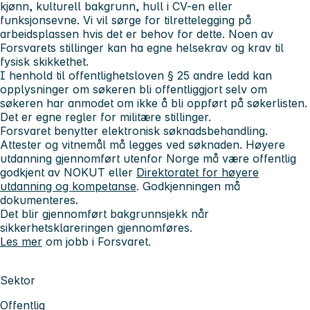
kjønn, kulturell bakgrunn, hull i CV-en eller
funksjonsevne. Vi vil sørge for tilrettelegging på
arbeidsplassen hvis det er behov for dette. Noen av
Forsvarets stillinger kan ha egne helsekrav og krav til
fysisk skikkethet.
I henhold til offentlighetsloven § 25 andre ledd kan
opplysninger om søkeren bli offentliggjort selv om
søkeren har anmodet om ikke å bli oppført på søkerlisten.
Det er egne regler for militære stillinger.
Forsvaret benytter elektronisk søknadsbehandling.
Attester og vitnemål må legges ved søknaden. Høyere
utdanning gjennomført utenfor Norge må være offentlig
godkjent av NOKUT eller
Direktoratet for høyere
utdanning og kompetanse
. Godkjenningen må
dokumenteres.
Det blir gjennomført bakgrunnsjekk når
sikkerhetsklareringen gjennomføres.
Les mer
om jobb i Forsvaret.
Sektor
Offentlig