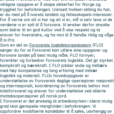
viktigste oppgave er å skape sikkerhet for Norge og
trygghet for befolkningen. Uansett hvilken stilling du har,
er du med på å ivareta landets og fellesskapets interesser.
For å verne om alt vi har og alt vi er, må vi selv leve ut de
verdiene vi er satt til å forsvare. Vi ønsker derfor ansatte
som bidrar til en god kultur ved å vise respekt og ta
ansvar for hverandre, og ha mot til å handle riktig og våge
å si ifra.
Som en del av
Forsvarets logistikkorganisasjon
(FLO)
sørger du for at Forsvaret kan utføre sine oppgaver og
forsvare landet på best mulig måte. FLO fornyer,
forenkler og forbedrer Forsvarets logistikk. Det gir styrket
kampkraft og bærekraft. I FLO jobber sivile og militære
med høy kompetanse og lang erfaring med militær
logistikk og materiell. FLOs hovedoppgaver er
understøttelse av Forsvarets daglige operasjoner nasjonalt
og internasjonalt, koordinering av Forsvarets behov mot
totalforsvaret og ansvar for understøttelse ved allierte
mottaksoperasjoner på norsk jord.
I Forsvaret er det ønskelig at arbeidsstyrken i størst mulig
grad skal gjenspeile mangfoldet i befolkningen. Vi
oppfordrer kvalifiserte kandidater til å søke, uavhengig av