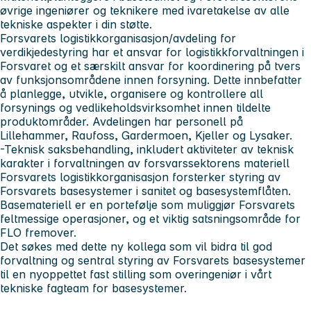
øvrige ingeniører og teknikere med ivaretakelse av alle
tekniske aspekter i din støtte.
Forsvarets logistikkorganisasjon/avdeling for
verdikjedestyring har et ansvar for logistikkforvaltningen i
Forsvaret og et særskilt ansvar for koordinering på tvers
av funksjonsområdene innen forsyning. Dette innbefatter
å planlegge, utvikle, organisere og kontrollere all
forsynings og vedlikeholdsvirksomhet innen tildelte
produktområder. Avdelingen har personell på
Lillehammer, Raufoss, Gardermoen, Kjeller og Lysaker.
-Teknisk saksbehandling, inkludert aktiviteter av teknisk
karakter i forvaltningen av forsvarssektorens materiell
Forsvarets logistikkorganisasjon forsterker styring av
Forsvarets basesystemer i sanitet og basesystemflåten.
Basemateriell er en portefølje som muliggjør Forsvarets
feltmessige operasjoner, og et viktig satsningsområde for
FLO fremover.
Det søkes med dette ny kollega som vil bidra til god
forvaltning og sentral styring av Forsvarets basesystemer
til en nyoppettet fast stilling som overingeniør i vårt
tekniske fagteam for basesystemer.