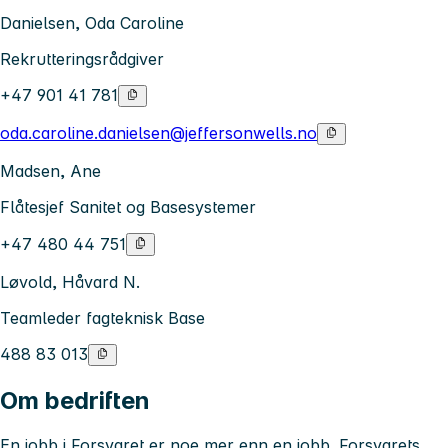
Danielsen, Oda Caroline
Rekrutteringsrådgiver
+47 901 41 781
oda.caroline.danielsen@jeffersonwells.no
Madsen, Ane
Flåtesjef Sanitet og Basesystemer
+47 480 44 751
Løvold, Håvard N.
Teamleder fagteknisk Base
488 83 013
Om bedriften
En jobb i Forsvaret er noe mer enn en jobb. Forsvarets