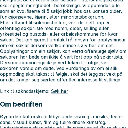
skal spegla mangfaldet i befolkninga. Vi oppmodar alle
som er kvalifiserte til å søkja jobb hos oss uansett alder,
funksjonsevne, kjønn, eller minoritetsbakgrunn.
Etter utløpet til søknadsfristen, vert det sett opp ei
offentleg søkjarliste med namn, alder, stilling eller
yrkestittel og bustads- eller arbeidskommune for kvar
søkjar. Det kan gjerast unntak frå innsyn for opplysningar
om ein søkjar dersom vedkomande sjølv ber om det.
Opplysningar om ein søkjar, kan verta offentlege sjølv om
søkjaren har bede om ikkje å vert ført opp på søkjarlista.
Dersom oppmodinga ikkje vert teken til følgje, vert
søkjaren varsla om dette. Ved vurderinga av om ei slik
oppmoding skal takast til følgje, skal det leggjast vekt på
om det knyter seg særleg offentleg interesse til stillinga.
Link til søknadsskjema:
Søk her
Om bedriften
Øygarden kulturskule tilbyr undervisning i musikk, teater,
dans, visuell kunst, film og fleire andre kunstfag.