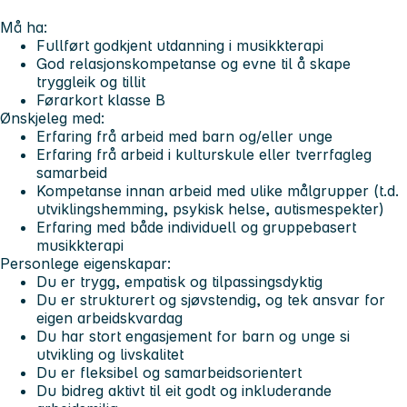
Må ha:
Fullført godkjent utdanning i musikkterapi
God relasjonskompetanse og evne til å skape
tryggleik og tillit
Førarkort klasse B
Ønskjeleg med:
Erfaring frå arbeid med barn og/eller unge
Erfaring frå arbeid i kulturskule eller tverrfagleg
samarbeid
Kompetanse innan arbeid med ulike målgrupper (t.d.
utviklingshemming, psykisk helse, autismespekter)
Erfaring med både individuell og gruppebasert
musikkterapi
Personlege eigenskapar:
Du er trygg, empatisk og tilpassingsdyktig
Du er strukturert og sjøvstendig, og tek ansvar for
eigen arbeidskvardag
Du har stort engasjement for barn og unge si
utvikling og livskalitet
Du er fleksibel og samarbeidsorientert
Du bidreg aktivt til eit godt og inkluderande