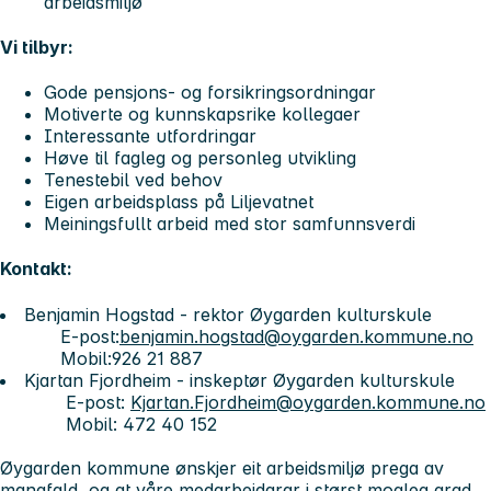
arbeidsmiljø
Vi tilbyr:
Gode pensjons- og forsikringsordningar
Motiverte og kunnskapsrike kollegaer
Interessante utfordringar
Høve til fagleg og personleg utvikling
Tenestebil ved behov
Eigen arbeidsplass på Liljevatnet
Meiningsfullt arbeid med stor samfunnsverdi
Kontakt:
Benjamin Hogstad - rektor Øygarden kulturskule
E-post
:
benjamin.hogstad@oygarden.kommune.no
Mobil
:926 21 887
Kjartan Fjordheim - inskeptør Øygarden kulturskule
E-post
:
Kjartan.Fjordheim@oygarden.kommune.no
Mobil
: 472 40 152
Øygarden kommune ønskjer eit arbeidsmiljø prega av
mangfald, og at våre medarbeidarar i størst mogleg grad