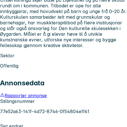
Undervisninga skjer både på Liljevatnet og på fleire skular
rundt om i kommunen. Tilbodet er ope for alle
innbyggjarar, med hovudvekt på barn og unge frå 0–20 år.
Kulturskulen samarbeider tett med grunnskular og
barnehagar, har musikkterapitilbod på fleire institusjonar
og står også ansvarleg for Den kulturelle skulesekken i
Øygarden. Målet er å gi elevar høve til å utvikle
kunstnariske evner, utforske nye interesser og byggje
fellesskap gjennom kreative aktivitetar.
Sektor
Offentlig
Annonsedata
Rapporter annonse
Stillingsnummer
77e52a63-141f-4d72-8746-0f54804e1f61
Sist endret