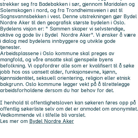
strekker seg fra Badebakken i sør, gjennom Maridalen og
Solemskogen i nord, og fra Trondheimsveien i øst til
Sognsvannsbekken i vest. Denne utstrekningen gjør Bydel
Nordre Aker til den geografisk største bydelen i Oslo.
Bydelens visjon er: " Sammen skaper vi selvstendige,
aktive og gode liv i Bydel Nordre Aker". Vi ønsker å være
i dialog med bydelens innbyggere og utvikle gode
tjenester.
Arbeidsplassene i Oslo kommune skal preges av
mangfold, og våre ansatte skal gjenspeile byens
befolkning. Vi oppfordrer alle som er kvalifisert til å søke
jobb hos oss uansett alder, funksjonsevne, kjønn,
kjønnsidentitet, seksuell orientering, religion eller etnisk
bakgrunn. Oslo kommune legger vekt på å tilrettelegge
arbeidsforholdene dersom du har behov for det.
I henhold til offentlighetsloven kan søkeren føres opp på
offentlig søkerliste selv om det er anmodet om anonymitet.
Vedkommende vil i tilfelle bli varslet.
Les mer om
Bydel Nordre Aker