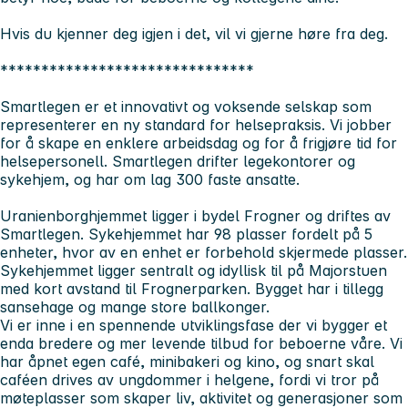
Hvis du kjenner deg igjen i det, vil vi gjerne høre fra deg.
*******************************
Smartlegen er et innovativt og voksende selskap som
representerer en ny standard for helsepraksis. Vi jobber
for å skape en enklere arbeidsdag og for å frigjøre tid for
helsepersonell. Smartlegen drifter legekontorer og
sykehjem, og har om lag 300 faste ansatte.
Uranienborghjemmet ligger i bydel Frogner og driftes av
Smartlegen. Sykehjemmet har 98 plasser fordelt på 5
enheter, hvor av en enhet er forbehold skjermede plasser.
Sykehjemmet ligger sentralt og idyllisk til på Majorstuen
med kort avstand til Frognerparken. Bygget har i tillegg
sansehage og mange store ballkonger.
Vi er inne i en spennende utviklingsfase der vi bygger et
enda bredere og mer levende tilbud for beboerne våre. Vi
har åpnet egen café, minibakeri og kino, og snart skal
caféen drives av ungdommer i helgene, fordi vi tror på
møteplasser som skaper liv, aktivitet og generasjoner som