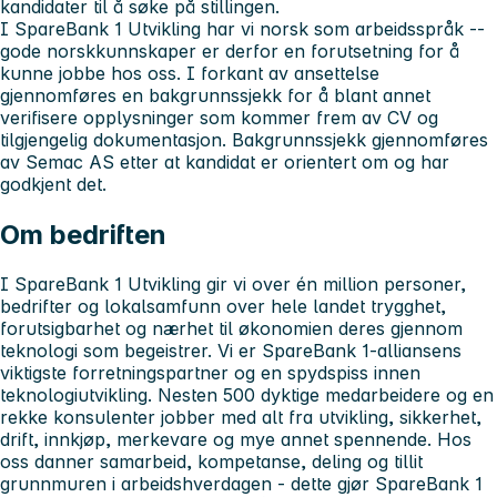
kandidater til å søke på stillingen.
I SpareBank 1 Utvikling har vi norsk som arbeidsspråk --
gode norskkunnskaper er derfor en forutsetning for å
kunne jobbe hos oss.
I forkant av ansettelse
gjennomføres en bakgrunnssjekk for å blant annet
verifisere opplysninger som kommer frem av CV og
tilgjengelig dokumentasjon. Bakgrunnssjekk gjennomføres
av Semac AS etter at kandidat er orientert om og har
godkjent det.
Om bedriften
I SpareBank 1 Utvikling gir vi over én million personer,
bedrifter og lokalsamfunn over hele landet trygghet,
forutsigbarhet og nærhet til økonomien deres gjennom
teknologi som begeistrer. Vi er SpareBank 1-alliansens
viktigste forretningspartner og en spydspiss innen
teknologiutvikling. Nesten 500 dyktige medarbeidere og en
rekke konsulenter jobber med alt fra utvikling, sikkerhet,
drift, innkjøp, merkevare og mye annet spennende. Hos
oss danner samarbeid, kompetanse, deling og tillit
grunnmuren i arbeidshverdagen - dette gjør SpareBank 1