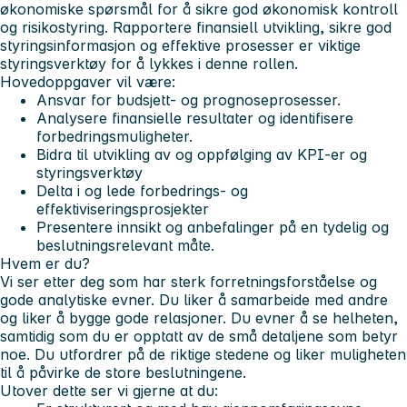
økonomiske spørsmål for å sikre god økonomisk kontroll
og risikostyring. Rapportere finansiell utvikling, sikre god
styringsinformasjon og effektive prosesser er viktige
styringsverktøy for å lykkes i denne rollen.
Hovedoppgaver vil være:
Ansvar for budsjett- og prognoseprosesser.
Analysere finansielle resultater og identifisere
forbedringsmuligheter.
Bidra til utvikling av og oppfølging av KPI-er og
styringsverktøy
Delta i og lede forbedrings- og
effektiviseringsprosjekter
Presentere innsikt og anbefalinger på en tydelig og
beslutningsrelevant måte.
Hvem er du?
Vi ser etter deg som har sterk forretningsforståelse og
gode analytiske evner. Du liker å samarbeide med andre
og liker å bygge gode relasjoner. Du evner å se helheten,
samtidig som du er opptatt av de små detaljene som betyr
noe. Du utfordrer på de riktige stedene og liker muligheten
til å påvirke de store beslutningene.
Utover dette ser vi gjerne at du: