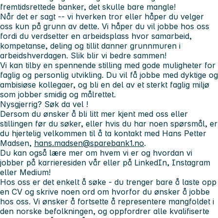
fremtidsrettede banker, det skulle bare mangle!
Når det er sagt -- vi hverken tror eller håper du velger
oss kun på grunn av dette. Vi håper du vil jobbe hos oss
fordi du verdsetter en arbeidsplass hvor samarbeid,
kompetanse, deling og tillit danner grunnmuren i
arbeidshverdagen. Slik blir vi bedre sammen!
Vi kan tilby en spennende stilling med gode muligheter for
faglig og personlig utvikling. Du vil få jobbe med dyktige og
ambisiøse kollegaer, og bli en del av et sterkt faglig miljø
som jobber smidig og målrettet.
Nysgjerrig? Søk da vel
!
Dersom du ønsker å bli litt mer kjent med oss eller
stillingen før du søker, eller hvis du har noen spørsmål, er
du hjertelig velkommen til å ta kontakt med Hans Petter
Madsen,
hans.madsen@sparebank1.no
.
Du kan også lære mer om hvem vi er og hvordan vi
jobber på karrieresiden vår eller på LinkedIn, Instagram
eller Medium!
Hos oss er det enkelt å søke
- du trenger bare å laste opp
en CV og skrive noen ord om hvorfor du ønsker å jobbe
hos oss. Vi ønsker å fortsette å representere mangfoldet i
den norske befolkningen, og oppfordrer alle kvalifiserte