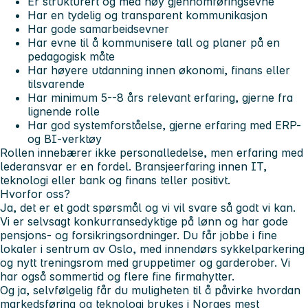
Er strukturert og med høy gjennomføringsevne
Har en tydelig og transparent kommunikasjon
Har gode samarbeidsevner
Har evne til å kommunisere tall og planer på en
pedagogisk måte
Har høyere utdanning innen økonomi, finans eller
tilsvarende
Har minimum 5--8 års relevant erfaring, gjerne fra
lignende rolle
Har god systemforståelse, gjerne erfaring med ERP-
og BI-verktøy
Rollen innebærer ikke personalledelse, men erfaring med
lederansvar er en fordel. Bransjeerfaring innen IT,
teknologi eller bank og finans teller positivt.
Hvorfor oss?
Ja, det er et godt spørsmål og vi vil svare så godt vi kan.
Vi er selvsagt konkurransedyktige på lønn og har gode
pensjons- og forsikringsordninger. Du får jobbe i fine
lokaler i sentrum av Oslo, med innendørs sykkelparkering
og nytt treningsrom med gruppetimer og garderober. Vi
har også sommertid og flere fine firmahytter.
Og ja, selvfølgelig får du muligheten til å påvirke hvordan
markedsføring og teknologi brukes i Norges mest