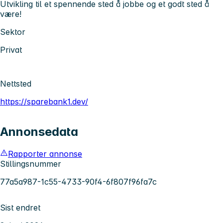
Utvikling til et spennende sted å jobbe og et godt sted å
være!
Sektor
Privat
Nettsted
https://sparebank1.dev/
Annonsedata
Rapporter annonse
Stillingsnummer
77a5a987-1c55-4733-90f4-6f807f96fa7c
Sist endret