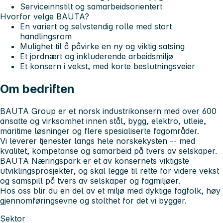
Serviceinnstilt og samarbeidsorientert
Hvorfor velge BAUTA?
En variert og selvstendig rolle med stort
handlingsrom
Mulighet til å påvirke en ny og viktig satsing
Et jordnært og inkluderende arbeidsmiljø
Et konsern i vekst, med korte beslutningsveier
Om bedriften
BAUTA Group er et norsk industrikonsern med over 600
ansatte og virksomhet innen stål, bygg, elektro, utleie,
maritime løsninger og flere spesialiserte fagområder.
Vi leverer tjenester langs hele norskekysten -- med
kvalitet, kompetanse og samarbeid på tvers av selskaper.
BAUTA Næringspark er et av konsernets viktigste
utviklingsprosjekter, og skal legge til rette for videre vekst
og samspill på tvers av selskaper og fagmiljøer.
Hos oss blir du en del av et miljø med dyktige fagfolk, høy
gjennomføringsevne og stolthet for det vi bygger.
Sektor