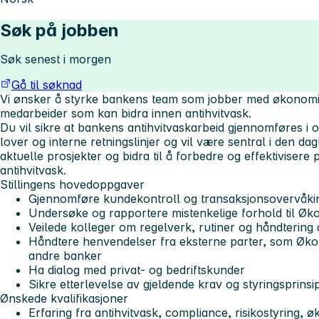
Søk på jobben
Søk senest i morgen
Gå til søknad
Vi ønsker å styrke bankens team som jobber med økonomisk
medarbeider som kan bidra innen antihvitvask.
Du vil sikre at bankens antihvitvaskarbeid gjennomføres 
lover og interne retningslinjer og vil være sentral i den daglig
aktuelle prosjekter og bidra til å forbedre og effektiviser
antihvitvask.
Stillingens hovedoppgaver
Gjennomføre kundekontroll og transaksjonsovervåki
Undersøke og rapportere mistenkelige forhold til Øk
Veilede kolleger om regelverk, rutiner og håndterin
Håndtere henvendelser fra eksterne parter, som Økokr
andre banker
Ha dialog med privat- og bedriftskunder
Sikre etterlevelse av gjeldende krav og styringsprinsi
Ønskede kvalifikasjoner
Erfaring fra antihvitvask, compliance, risikostyring, 