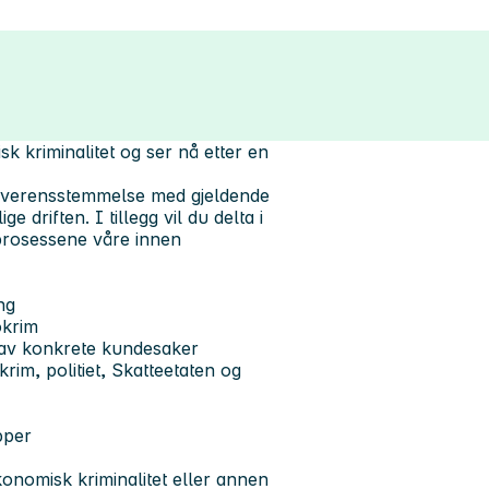
 kriminalitet og ser nå etter en
i overensstemmelse med gjeldende
e driften. I tillegg vil du delta i
e prosessene våre innen
ng
okrim
g av konkrete kundesaker
im, politiet, Skatteetaten og
pper
økonomisk kriminalitet eller annen