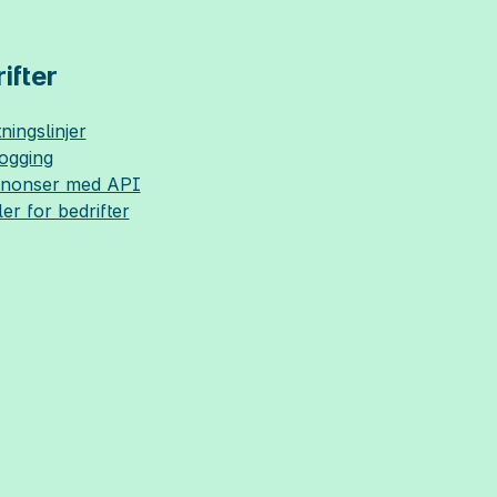
ifter
ningslinjer
logging
nnonser med API
ler for bedrifter