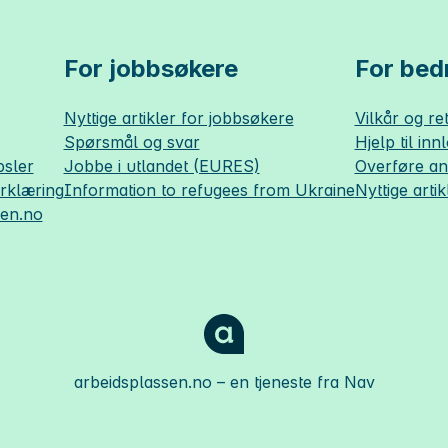
For jobbsøkere
For bedr
Nyttige artikler for jobbsøkere
Vilkår og ret
Spørsmål og svar
Hjelp til inn
sler
Jobbe i utlandet (EURES)
Overføre a
erklæring
Information to refugees from Ukraine
Nyttige artik
sen.no
arbeidsplassen.no
– en tjeneste fra Nav