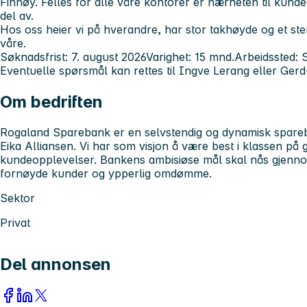
Finnøy. Felles for alle våre kontorer er nærheten til kun
del av.
Hos oss heier vi på hverandre, har stor takhøyde og et st
våre.
Søknadsfrist:
7. august 2026
Varighet:
15 mnd.
Arbeidssted:
S
Eventuelle spørsmål kan rettes til Ingve Lerang eller Gerd
Om bedriften
Rogaland Sparebank er en selvstendig og dynamisk spareb
Eika Alliansen. Vi har som visjon å være best i klassen på
kundeopplevelser. Bankens ambisiøse mål skal nås gjenn
fornøyde kunder og ypperlig omdømme.
Sektor
Privat
Del annonsen