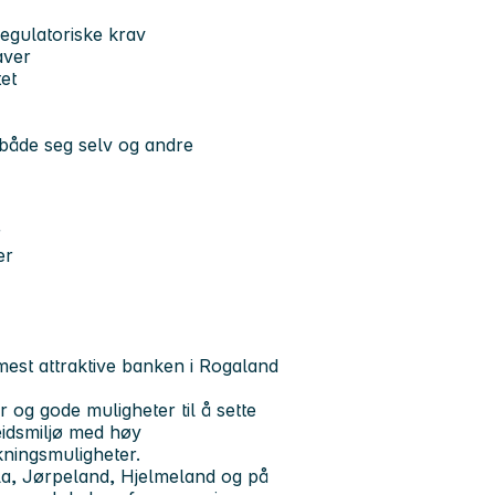
egulatoriske krav
aver
tet
 både seg selv og andre
r
er
est attraktive banken i Rogaland
r og gode muligheter til å sette
eidsmiljø med høy
kningsmuligheter.
la, Jørpeland, Hjelmeland og på