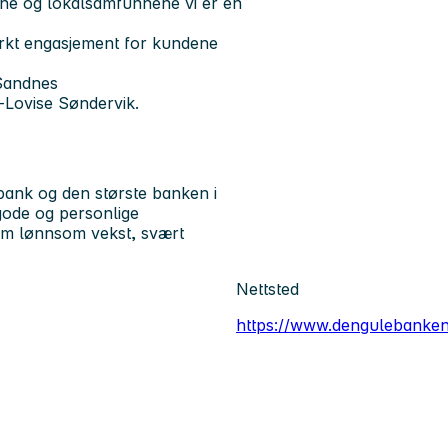
dene og lokalsamfunnene vi er en
erkt engasjement for kundene
andnes
-Lovise Søndervik.
ank og den største banken i
 gode og personlige
om lønnsom vekst, svært
Nettsted
https://www.dengulebanken