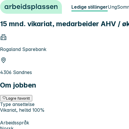
Hopp til innhold
Ledige stillinger
Ung
Somm
15 mnd. vikariat, medarbeider AHV / ø
Rogaland Sparebank
4306 Sandnes
Om jobben
Lagre favoritt
Type ansettelse
Vikariat, heltid 100%
Arbeidsspråk
Norsk