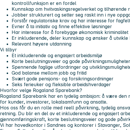
kontrollfunksjon er en fordel
Kunnskap om hvitvaskingsregelverket og tilhørende r
Jobber strukturert og setter seg raskt inn i nye oppg
Forstår regulatoriske krav og har interesse for fagfel
Evner å ta initiativ og finne effektive løsninger
Har interesse for å forebygge økonomisk kriminalitet
Er inkluderende, deler kunnskap og ønsker å utvikle
Relevant høyere utdanning
Vi tilbyr
Et inkluderende og engasjert arbeidsmiljø
Korte beslutningsveier og gode påvirkningsmulighete
Spennende faglige utfordringer og utviklingsmulighet
God balanse mellom jobb og fritid
Svært gode pensjons- og forsikringsordninger
Seks ferieuker og fleksible arbeidshverdager
Hvorfor velge Rogaland Sparebank?
Rogaland Sparebank har en tydelig ambisjon: å være den m
for kunder, investorer, lokalsamfunn og ansatte.
Hos oss får du en rolle med reell påvirkning, tydelig ansva
retning. Du blir en del av et inkluderende og engasjert arb
gjennomføringskraft, korte beslutningsveier og gode påvir
Vi har hovedkontor i Sandnes og kontorer i Stavanger, So